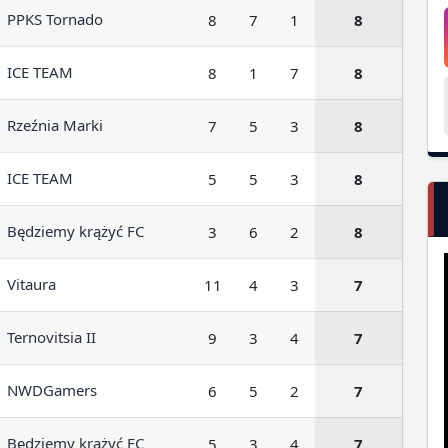
PPKS Tornado
8
7
1
8
ICE TEAM
8
1
7
8
Rzeźnia Marki
7
5
3
8
ICE TEAM
5
5
3
8
Będziemy krążyć FC
3
6
2
8
Vitaura
11
4
3
7
Ternovitsia II
9
3
4
7
NWDGamers
6
5
2
7
Będziemy krążyć FC
5
3
4
7