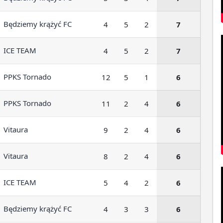
Będziemy krążyć FC
4
5
2
7
ICE TEAM
4
5
2
7
PPKS Tornado
12
5
1
6
PPKS Tornado
11
2
4
6
Vitaura
9
2
4
6
Vitaura
8
2
4
6
ICE TEAM
5
4
2
6
Będziemy krążyć FC
4
3
3
6