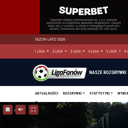
SEZON LATO 2026
1 LIGA
2 LIGA
3 LIGA
4 LIGA
5 LIGA
6
NASZE ROZGRYWKI
AKTUALNOŚCI
ROZGRYWKI
STATYSTYKI
WYWI