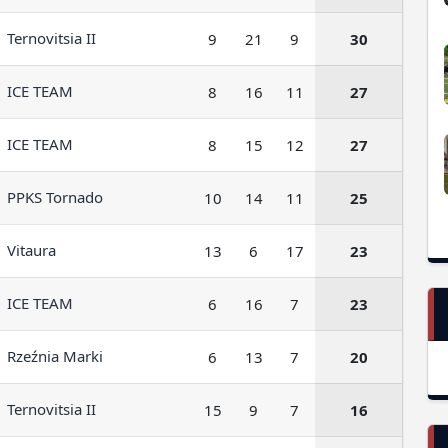
Ternovitsia II
9
21
9
30
ICE TEAM
8
16
11
27
ICE TEAM
8
15
12
27
PPKS Tornado
10
14
11
25
Vitaura
13
6
17
23
ICE TEAM
6
16
7
23
Rzeźnia Marki
6
13
7
20
Ternovitsia II
15
9
7
16