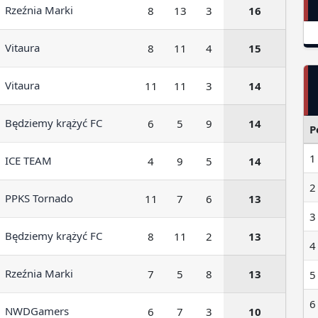
Rzeźnia Marki
8
13
3
16
Vitaura
8
11
4
15
Vitaura
11
11
3
14
Będziemy krążyć FC
6
5
9
14
P
1
ICE TEAM
4
9
5
14
2
PPKS Tornado
11
7
6
13
3
Będziemy krążyć FC
8
11
2
13
4
5
Rzeźnia Marki
7
5
8
13
6
NWDGamers
6
7
3
10