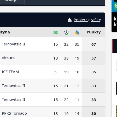
Pobierz grafikę
użyna
Punkty
Ternovitsia II
15
32
35
67
Vitaura
13
38
19
57
ICE TEAM
5
19
16
35
Ternovitsia II
15
21
12
33
Ternovitsia II
15
22
11
33
PPKS Tornado
13
16
14
30