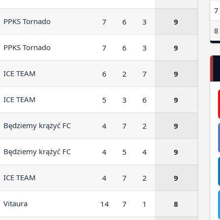
7
PPKS Tornado
7
6
3
9
8
PPKS Tornado
7
6
3
9
ICE TEAM
6
2
7
9
ICE TEAM
5
3
6
9
Będziemy krążyć FC
4
7
2
9
Będziemy krążyć FC
4
5
4
9
ICE TEAM
4
7
2
9
Vitaura
14
7
1
8