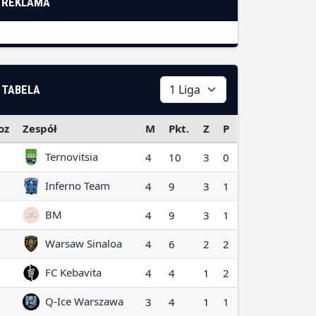
REKLAMA
TABELA
oz
Zespół
M
Pkt.
Z
P
Ternovitsia
4
10
3
0
Inferno Team
4
9
3
1
BM
4
9
3
1
Warsaw Sinaloa
4
6
2
2
FC Kebavita
4
4
1
2
Q-Ice Warszawa
3
4
1
1