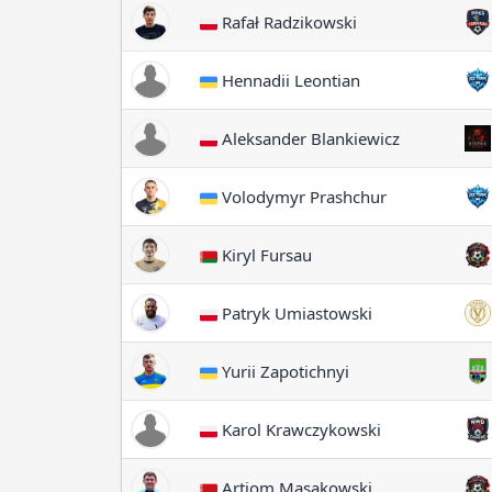
Rafał Radzikowski
Hennadii Leontian
Aleksander Blankiewicz
Volodymyr Prashchur
Kiryl Fursau
Patryk Umiastowski
Yurii Zapotichnyi
Karol Krawczykowski
Artiom Masakowski