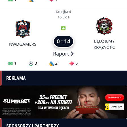
Kolejka 4
16 Liga
0 : 14
BĘDZIEMY
NWDGAMERS
KRĄŻYĆ FC
Raport
1
3
2
5
REKLAMA
SPONSORZY I PARTNERZY