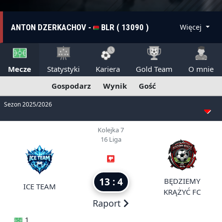
ANTON DZERKACHOV -
BLR ( 13090 )
Więcej
Mecze
Statystyki
Kariera
Gold Team
O mnie
Gospodarz
Wynik
Gość
Sezon 2025/2026
Kolejka 7
16 Liga
13 : 4
BĘDZIEMY
ICE TEAM
KRĄŻYĆ FC
Raport
1