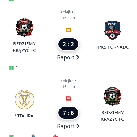
Kolejka 6
16 Liga
2 : 2
BĘDZIEMY
PPKS TORNADO
KRĄŻYĆ FC
Raport
1
Kolejka 5
16 Liga
7 : 6
BĘDZIEMY
VITAURA
KRĄŻYĆ FC
Raport
1
1
1