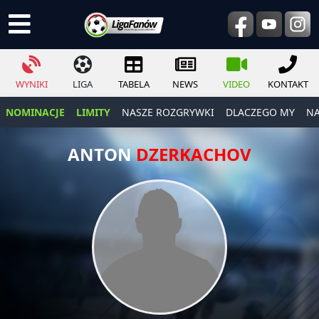
WYNIKI
LIGA
TABELA
NEWS
VIDEO
KONTAKT
NOMINACJE
LIMITY
NASZE ROZGRYWKI
DLACZEGO MY
NA
ANTON
DZERKACHOV