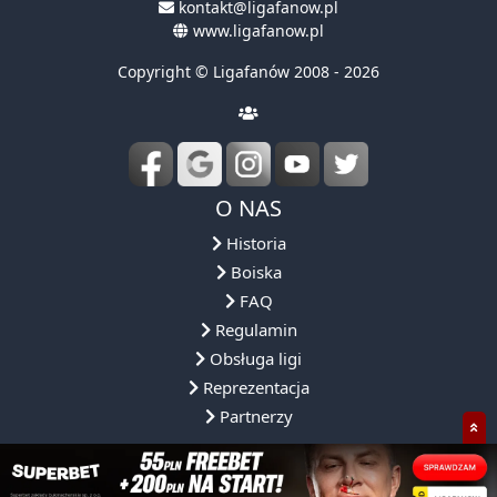
kontakt@ligafanow.pl
www.ligafanow.pl
Copyright © Ligafanów 2008 - 2026
O NAS
Historia
Boiska
FAQ
Regulamin
Obsługa ligi
Reprezentacja
Partnerzy
NASZA OFERTA
NASZE ROZGRYWKI
DLACZEGO MY?
SPOŁECZNOŚ