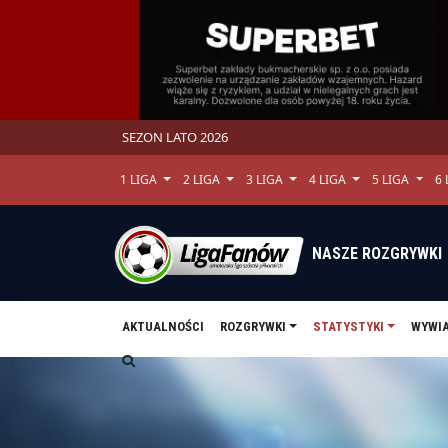
SEZON LATO 2026
1 LIGA
2 LIGA
3 LIGA
4 LIGA
5 LIGA
6
NASZE ROZGRYWKI
AKTUALNOŚCI
ROZGRYWKI
STATYSTYKI
WYWI