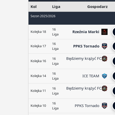
Kol
Liga
Gospodarz
Sezon 2025/2026
16
Rzeźnia Marki
Kolejka 18
Liga
16
PPKS Tornado
Kolejka 17
Liga
Będziemy krążyć FC
16
Kolejka 16
Liga
16
ICE TEAM
Kolejka 14
Liga
Będziemy krążyć FC
16
Kolejka 11
Liga
16
PPKS Tornado
Kolejka 10
Liga