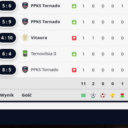
5 : 6
PPKS Tornado
1
0
0
0
1
5 : 9
PPKS Tornado
1
0
0
0
0
4 : 10
Vitaura
1
1
0
0
0
6 : 4
Ternovitsia II
1
0
0
0
0
8 : 5
PPKS Tornado
1
0
0
0
0
11
2
0
0
1
Wynik
Gość