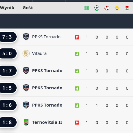
Wynik
Gość
7 : 3
PPKS Tornado
1
0
0
0
0
5 : 0
Vitaura
1
0
0
0
0
1 : 7
PPKS Tornado
1
0
0
0
0
1 : 5
PPKS Tornado
1
0
0
0
0
1 : 6
PPKS Tornado
1
1
0
0
0
1 : 8
Ternovitsia II
1
0
0
0
0