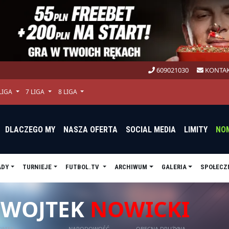
609021030
KONTAK
 LIGA
7 LIGA
8 LIGA
DLACZEGO MY
NASZA OFERTA
SOCIAL MEDIA
LIMITY
NO
ADY
TURNIEJE
FUTBOL.TV
ARCHIWUM
GALERIA
SPOŁECZ
WOJTEK
NOWICKI
WIEK
NARODOWOŚĆ
OBECNA DRUŻYNA