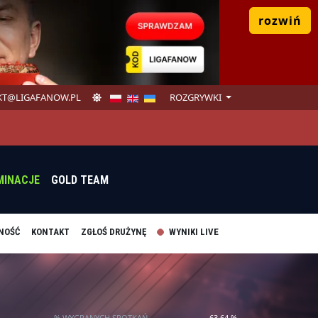
rozwiń
T@LIGAFANOW.PL
ROZGRYWKI
MINACJE
GOLD TEAM
NOŚĆ
KONTAKT
ZGŁOŚ DRUŻYNĘ
WYNIKI LIVE
% WYGRANYCH SPOTKAŃ
63.64 %