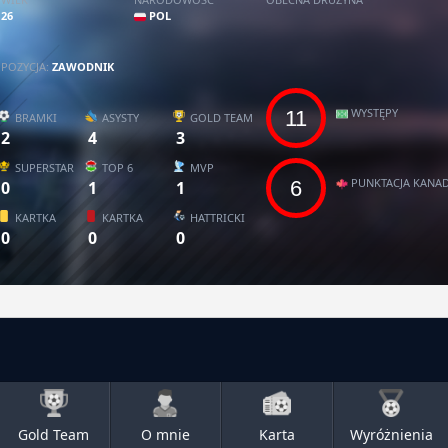
26
POL
POZYCJA:
ZAWODNIK
WYSTĘPY
11
BRAMKI
ASYSTY
GOLD TEAM
2
4
3
SUPERSTAR
TOP 6
MVP
PUNKTACJA KANAD
6
0
1
1
KARTKA
KARTKA
HATTRICKI
0
0
0
Gold Team
O mnie
Karta
Wyróżnienia