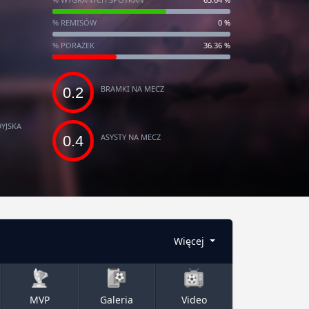
% REMISÓW
0 %
% PORAŻEK
36.36 %
BRAMKI NA MECZ
0.2
YJSKA
ASYSTY NA MECZ
0.4
Więcej
MVP
Galeria
Video