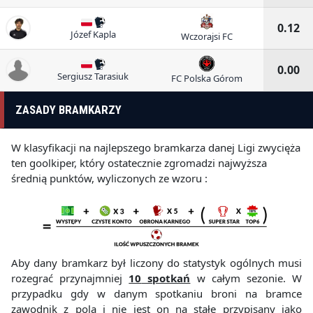
0.12
Józef Kapla
Wczorajsi FC
0.00
Sergiusz Tarasiuk
FC Polska Górom
ZASADY BRAMKARZY
W klasyfikacji na najlepszego bramkarza danej Ligi zwycięża
ten goolkiper, który ostatecznie zgromadzi najwyższa
średnią punktów, wyliczonych ze wzoru :
Aby dany bramkarz był liczony do statystyk ogólnych musi
rozegrać przynajmniej
10
spotkań
w całym sezonie. W
przypadku gdy w danym spotkaniu broni na bramce
zawodnik z pola i nie jest on na stałe przypisany jako