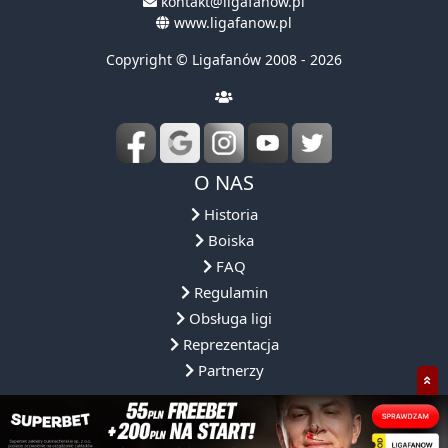
kontakt@ligafanow.pl
www.ligafanow.pl
Copyright © Ligafanów 2008 - 2026
O NAS
Historia
Boiska
FAQ
Regulamin
Obsługa ligi
Reprezentacja
Partnerzy
NASZA OFERTA
NASZE ROZGRYWKI
DLACZEGO MY?
SPOŁECZNOŚ