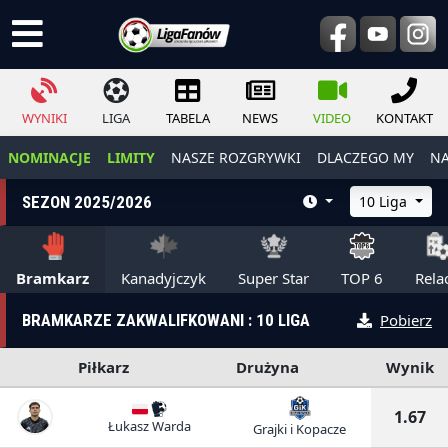
WYNIKI
LIGA
TABELA
NEWS
VIDEO
KONTAKT
NOMINACJE
LIMITY
NASZE ROZGRYWKI
DLACZEGO MY
NA
SEZON 2025/2026
10 Liga
Bramkarz
Kanadyjczyk
Super Star
TOP 6
Rela
BRAMKARZE ZAKWALIFKOWANI : 10 LIGA
Pobierz
Piłkarz
Drużyna
Wynik
1.67
Łukasz Warda
Grajki i Kopacze