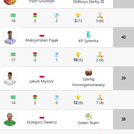
Piotr Grudzień
Oldboys Derby III
18
3
2
2
(1)
5 (6)
40
Maksymilian Pająk
KP Syrenka
17
3
1
10
(5)
2 (9)
39
Szereg
Jakub Myszór
Homogenizowany
14
3
0
12
(6)
7 (4)
38
Grzegorz Świercz
Green Team