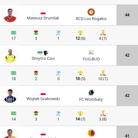
44
Mateusz Drumlak
RCD Los Rogalos
17
3
1
12
(6)
4 (7)
42
Dmytro Czui
YUG.BUD
18
2
0
10
(5)
10 (1)
42
Wojtek Grabowski
FC Wombaty
14
3
1
14
(7)
3 (8)
41