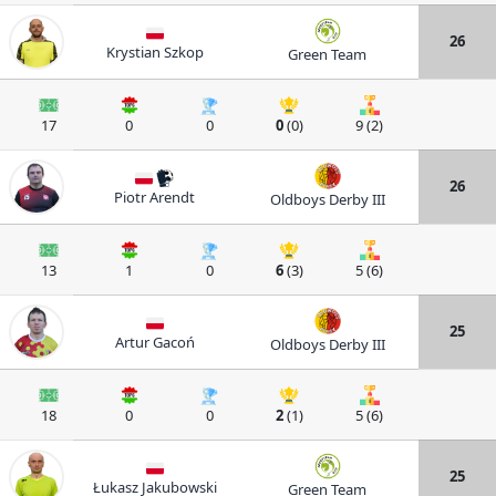
26
Krystian Szkop
Green Team
17
0
0
0
(0)
9 (2)
26
Piotr Arendt
Oldboys Derby III
13
1
0
6
(3)
5 (6)
25
Artur Gacoń
Oldboys Derby III
18
0
0
2
(1)
5 (6)
25
Łukasz Jakubowski
Green Team