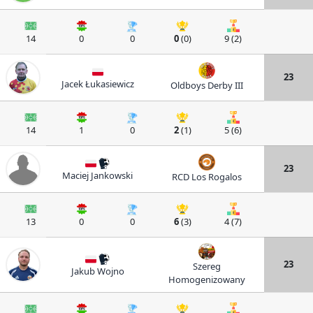
14
0
0
0
(0)
9 (2)
23
Jacek Łukasiewicz
Oldboys Derby III
14
1
0
2
(1)
5 (6)
23
Maciej Jankowski
RCD Los Rogalos
13
0
0
6
(3)
4 (7)
23
Szereg
Jakub Wojno
Homogenizowany