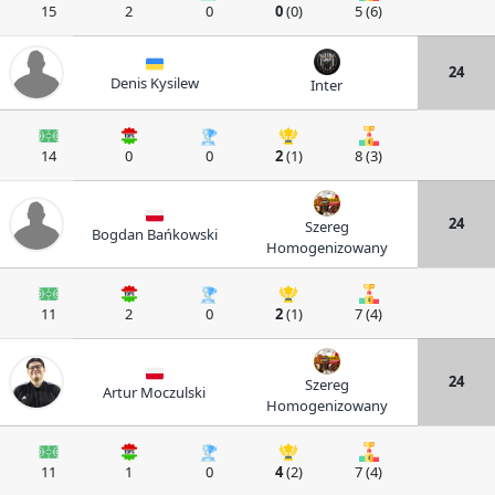
15
2
0
0
(0)
5 (6)
24
Denis Kysilew
Inter
14
0
0
2
(1)
8 (3)
24
Szereg
Bogdan Bańkowski
Homogenizowany
11
2
0
2
(1)
7 (4)
24
Szereg
Artur Moczulski
Homogenizowany
11
1
0
4
(2)
7 (4)