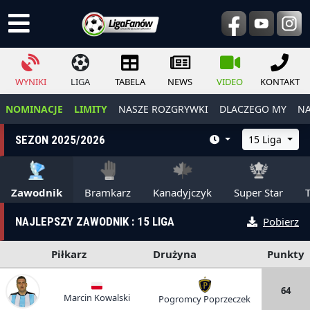
WYNIKI
LIGA
TABELA
NEWS
VIDEO
KONTAKT
NOMINACJE
LIMITY
NASZE ROZGRYWKI
DLACZEGO MY
NA
SEZON 2025/2026
15 Liga
Zawodnik
Bramkarz
Kanadyjczyk
Super Star
NAJLEPSZY ZAWODNIK : 15 LIGA
Pobierz
Piłkarz
Drużyna
Punkty
64
Marcin Kowalski
Pogromcy Poprzeczek