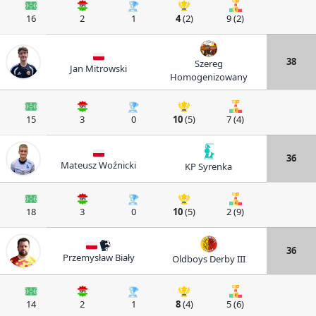
16
2
1
4
(2)
9 (2)
38
Szereg
Jan Mitrowski
Homogenizowany
15
3
0
10
(5)
7 (4)
36
Mateusz Woźnicki
KP Syrenka
18
3
0
10
(5)
2 (9)
36
Przemysław Biały
Oldboys Derby III
14
2
1
8
(4)
5 (6)