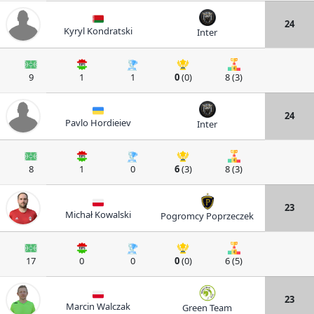
24
Kyryl Kondratski
Inter
9
1
1
0
(0)
8 (3)
24
Pavlo Hordieiev
Inter
8
1
0
6
(3)
8 (3)
23
Michał Kowalski
Pogromcy Poprzeczek
17
0
0
0
(0)
6 (5)
23
Marcin Walczak
Green Team