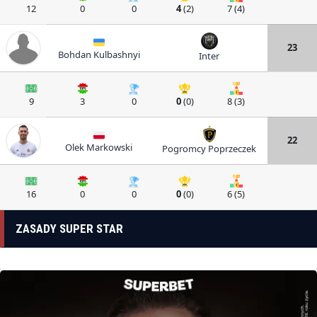
12
0
0
4
(2)
7 (4)
23
Bohdan Kulbashnyi
Inter
9
3
0
0
(0)
8 (3)
22
Olek Markowski
Pogromcy Poprzeczek
16
0
0
0
(0)
6 (5)
ZASADY SUPER STAR