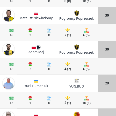
18
1
0
0
(0)
10 (1)
30
Mateusz Niewiadomy
Pogromcy Poprzeczek
18
2
0
2
(1)
6 (5)
30
Adam Maj
Pogromcy Poprzeczek
16
2
0
4
(2)
6 (5)
29
Yurii Humeniuk
YUG.BUD
15
1
0
2
(1)
10 (1)