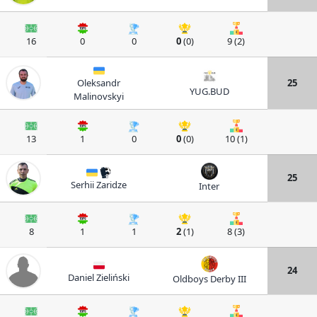
16
0
0
0
(0)
9 (2)
Oleksandr
25
YUG.BUD
Malinovskyi
13
1
0
0
(0)
10 (1)
25
Serhii Zaridze
Inter
8
1
1
2
(1)
8 (3)
24
Daniel Zieliński
Oldboys Derby III