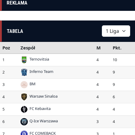
REKLAMA
TABELA
Poz
Zespół
M
Pkt.
Ternovitsia
1
4
10
Inferno Team
2
4
9
BM
3
4
9
Warsaw Sinaloa
4
4
6
FC Kebavita
5
4
4
Q-Ice Warszawa
6
3
4
FC COMEBACK
7
3
1