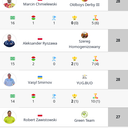
28
Marcin Chmielewski
Oldboys Derby III
16
1
1
0
(0)
5 (6)
28
Szereg
Aleksander Ryszawa
Homogenizowany
15
2
0
2
(1)
7 (4)
28
Vasyl Smirnov
YUG.BUD
14
1
0
2
(1)
10 (1)
27
Robert Zawistowski
Green Team