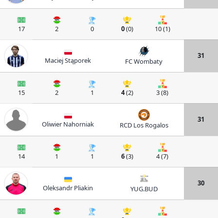
17
2
0
0
(0)
10 (1)
31
Maciej Stąporek
FC Wombaty
15
2
1
4
(2)
3 (8)
31
Oliwier Nahorniak
RCD Los Rogalos
14
1
1
6
(3)
4 (7)
30
Oleksandr Pliakin
YUG.BUD