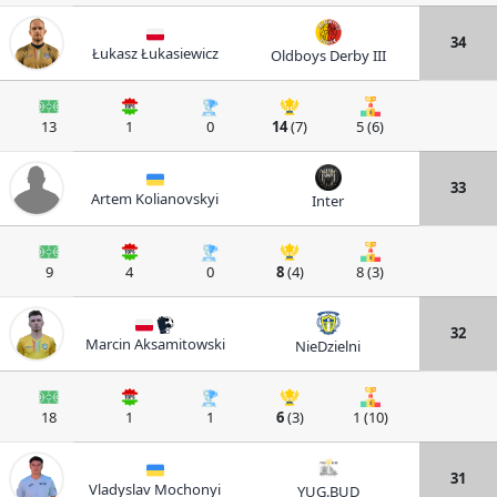
34
Łukasz Łukasiewicz
Oldboys Derby III
13
1
0
14
(7)
5 (6)
33
Artem Kolianovskyi
Inter
9
4
0
8
(4)
8 (3)
32
Marcin Aksamitowski
NieDzielni
18
1
1
6
(3)
1 (10)
31
Vladyslav Mochonyi
YUG.BUD