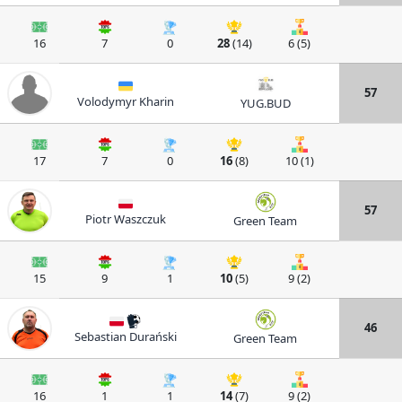
16
7
0
28
(14)
6 (5)
57
Volodymyr Kharin
YUG.BUD
17
7
0
16
(8)
10 (1)
57
Piotr Waszczuk
Green Team
15
9
1
10
(5)
9 (2)
46
Sebastian Durański
Green Team
16
1
1
14
(7)
9 (2)