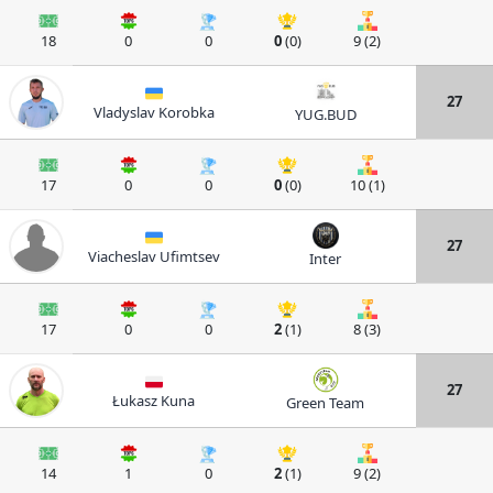
18
0
0
0
(0)
9 (2)
27
Vladyslav Korobka
YUG.BUD
17
0
0
0
(0)
10 (1)
27
Viacheslav Ufimtsev
Inter
17
0
0
2
(1)
8 (3)
27
Łukasz Kuna
Green Team
14
1
0
2
(1)
9 (2)