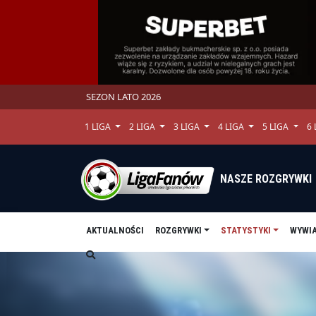
SEZON LATO 2026
1 LIGA
2 LIGA
3 LIGA
4 LIGA
5 LIGA
6
NASZE ROZGRYWKI
AKTUALNOŚCI
ROZGRYWKI
STATYSTYKI
WYWI