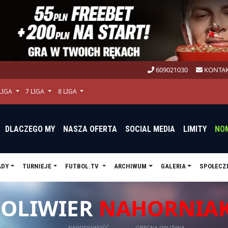
609021030
KONTAK
 LIGA
7 LIGA
8 LIGA
DLACZEGO MY
NASZA OFERTA
SOCIAL MEDIA
LIMITY
NO
ADY
TURNIEJE
FUTBOL.TV
ARCHIWUM
GALERIA
SPOŁECZ
OLIWIER
NAHORNIA
WIEK
NARODOWOŚĆ
OBECNA DRUŻYNA