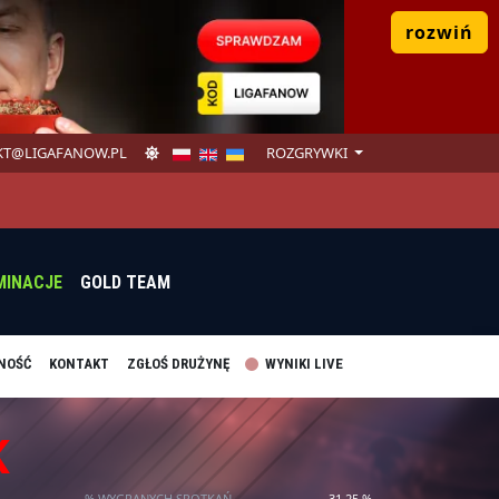
rozwiń
T@LIGAFANOW.PL
ROZGRYWKI
MINACJE
GOLD TEAM
NOŚĆ
KONTAKT
ZGŁOŚ DRUŻYNĘ
WYNIKI LIVE
K
% WYGRANYCH SPOTKAŃ
31.25 %