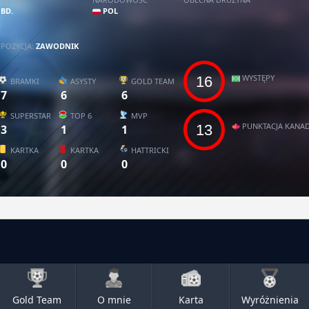
BD.
POL
POZYCJA:
ZAWODNIK
WYSTĘPY
16
BRAMKI
ASYSTY
GOLD TEAM
7
6
6
SUPERSTAR
TOP 6
MVP
PUNKTACJA KANAD
13
3
1
1
KARTKA
KARTKA
HATTRICKI
0
0
0
Gold Team
O mnie
Karta
Wyróżnienia