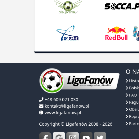
O N
Histo
Boisk
FAQ
+48 609 021 030
Regu
kontakt@ligafanow.pl
Obsłu
www.ligafanow.pl
Repre
Partn
Copyright © Ligafanów 2008 - 2026