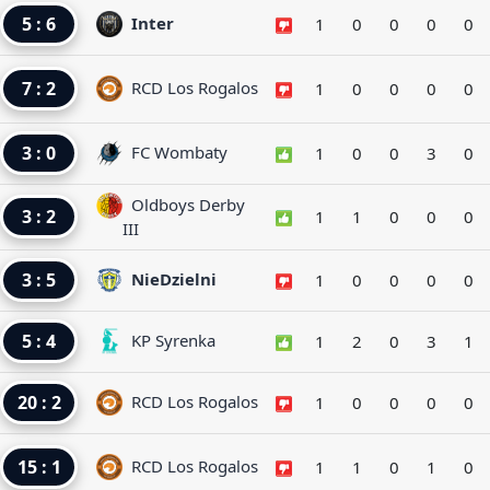
5 : 6
Inter
1
0
0
0
0
7 : 2
RCD Los Rogalos
1
0
0
0
0
3 : 0
FC Wombaty
1
0
0
3
0
Oldboys Derby
3 : 2
1
1
0
0
0
III
3 : 5
NieDzielni
1
0
0
0
0
5 : 4
KP Syrenka
1
2
0
3
1
20 : 2
RCD Los Rogalos
1
0
0
0
0
15 : 1
RCD Los Rogalos
1
1
0
1
0