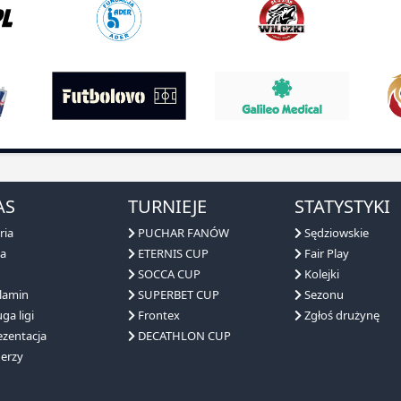
AS
TURNIEJE
STATYSTYKI
ria
PUCHAR FANÓW
Sędziowskie
a
ETERNIS CUP
Fair Play
SOCCA CUP
Kolejki
lamin
SUPERBET CUP
Sezonu
ga ligi
Frontex
Zgłoś drużynę
zentacja
DECATHLON CUP
erzy