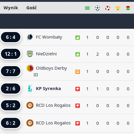
Wynik
Gość
6 : 4
FC Wombaty
1
0
0
0
0
12 : 1
NieDzielni
1
2
0
0
0
Oldboys Derby
7 : 7
1
0
0
0
0
III
2 : 6
KP Syrenka
1
1
0
0
0
5 : 2
RCD Los Rogalos
1
0
0
0
0
6 : 2
RCD Los Rogalos
1
0
0
0
0