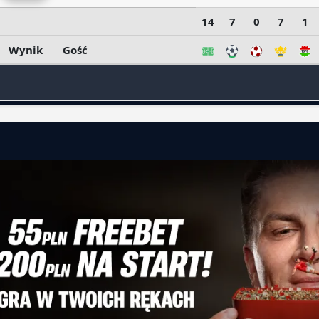
14
7
0
7
1
Wynik
Gość