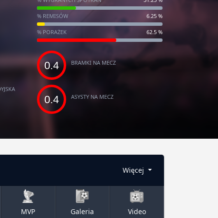
% REMISÓW
6.25 %
% PORAŻEK
62.5 %
BRAMKI NA MECZ
0.4
YJSKA
ASYSTY NA MECZ
0.4
Więcej
MVP
Galeria
Video