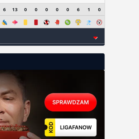
6
13
0
0
0
0
0
6
1
0