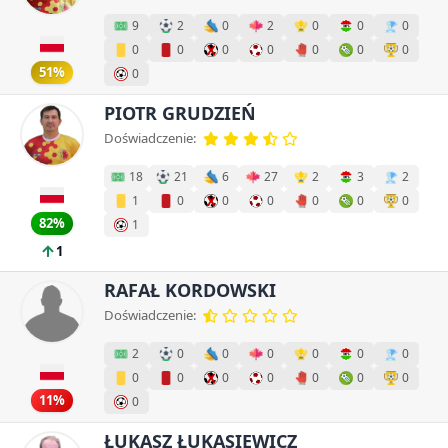
9
2
0
2
0
0
0
0
0
0
0
0
0
0
51%
0
PIOTR GRUDZIEŃ
Doświadczenie:
18
21
6
27
2
3
2
1
0
0
0
0
0
0
82%
1
1
RAFAŁ KORDOWSKI
Doświadczenie:
2
0
0
0
0
0
0
0
0
0
0
0
0
0
11%
0
ŁUKASZ ŁUKASIEWICZ