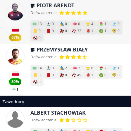
PIOTR ARENDT
Doświadczenie:
13
0
0
0
4
1
0
0
0
0
32
1
1
0
67%
0
PRZEMYSŁAW BIAŁY
Doświadczenie:
14
0
2
2
8
2
1
0
0
0
49
1
0
0
80%
0
1
Zawodnicy
ALBERT STACHOWIAK
Doświadczenie: