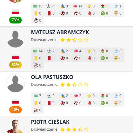
16
11
3
14
0
1
1
0
0
0
0
0
0
0
73%
0
MATEUSZ ABRAMCZYK
Doświadczenie:
14
2
2
4
0
0
0
0
0
0
0
0
0
0
62%
0
OLA PASTUSZKO
Doświadczenie:
7
0
2
2
0
0
0
0
0
0
0
0
0
0
40%
0
PIOTR CIEŚLAK
Doświadczenie: