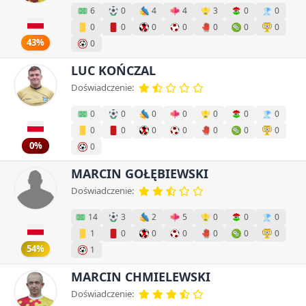
6
0
4
4
3
0
0
0
0
0
0
0
0
0
43%
0
LUC KOŃCZAL
Doświadczenie:
0
0
0
0
0
0
0
0
0
0
0
0
0
0
0%
0
MARCIN GOŁĘBIEWSKI
Doświadczenie:
14
3
2
5
0
0
0
1
0
0
0
0
0
0
54%
1
MARCIN CHMIELEWSKI
Doświadczenie: