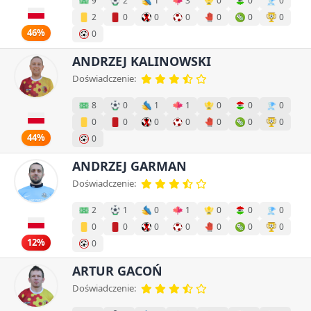
9
2
1
3
0
0
0
2
0
0
0
0
0
0
46%
0
ANDRZEJ KALINOWSKI
Doświadczenie:
8
0
1
1
0
0
0
0
0
0
0
0
0
0
44%
0
ANDRZEJ GARMAN
Doświadczenie:
2
1
0
1
0
0
0
0
0
0
0
0
0
0
12%
0
ARTUR GACOŃ
Doświadczenie: