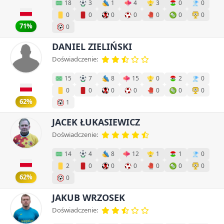
18
3
1
4
3
0
0
0
0
0
0
0
0
0
71%
0
DANIEL ZIELIŃSKI
Doświadczenie:
15
7
8
15
0
2
0
0
0
0
0
0
0
0
62%
1
JACEK ŁUKASIEWICZ
Doświadczenie:
14
4
8
12
1
1
0
2
0
0
0
0
0
0
62%
0
JAKUB WRZOSEK
Doświadczenie: