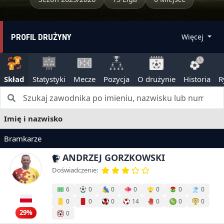
PROFIL DRUŻYNY
Więcej
Skład
Statystyki
Mecze
Pozycja
O drużynie
Historia
R
Imię i nazwisko
Bramkarze
ANDRZEJ GORZKOWSKI
Doświadczenie:
6
0
0
0
0
0
0
0
0
0
14
0
0
0
29%
0