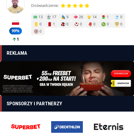
Doświadczenie:
13
17
9
26
14
1
0
0
1
0
0
0
0
0
99%
0
1
REKLAMA
SPONSORZY I PARTNERZY