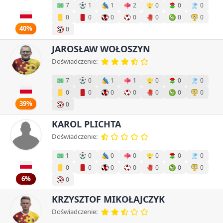
7
1
1
2
0
0
0
0
0
0
0
0
0
0
40%
0
JAROSŁAW WOŁOSZYN
Doświadczenie:
7
0
1
1
0
0
0
0
0
0
0
0
0
0
39%
0
KAROL PLICHTA
Doświadczenie:
1
0
0
0
0
0
0
0
0
0
0
0
0
0
6%
0
KRZYSZTOF MIKOŁAJCZYK
Doświadczenie: