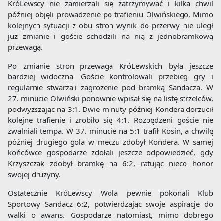
KróLewscy nie zamierzali się zatrzymywać i kilka chwil
później objęli prowadzenie po trafieniu Olwińskiego. Mimo
kolejnych sytuacji z obu stron wynik do przerwy nie uległ
już zmianie i goście schodzili na nią z jednobramkową
przewagą.
Po zmianie stron przewaga KróLewskich była jeszcze
bardziej widoczna. Goście kontrolowali przebieg gry i
regularnie stwarzali zagrożenie pod bramką Sandacza. W
27. minucie Olwiński ponownie wpisał się na listę strzelców,
podwyższając na 3:1. Dwie minuty później Kondera dorzucił
kolejne trafienie i zrobiło się 4:1. Rozpędzeni goście nie
zwalniali tempa. W 37. minucie na 5:1 trafił Kosin, a chwilę
później drugiego gola w meczu zdobył Kondera. W samej
końcówce gospodarze zdołali jeszcze odpowiedzieć, gdy
Krzyszczak zdobył bramkę na 6:2, ratując nieco honor
swojej drużyny.
Ostatecznie KróLewscy Wola pewnie pokonali Klub
Sportowy Sandacz 6:2, potwierdzając swoje aspiracje do
walki o awans. Gospodarze natomiast, mimo dobrego