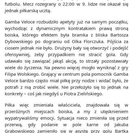
futbolu. Mecz rozegrany o 22:00 w 9. lidze nie okazał się
jednak piłkarską ucztą.
Gamba Veloce rozbudziło apetyty już na samym początku,
wychodząc z dynamicznym kontratakiem prawą stroną
boiska, którego efektem była bramka z bliska Bartosza
Dybowskiego po dograniu od Olka Florczuka. Pójścia za
ciosem jednak nie było. Drużyny bały się otworzyć i podejść
ofensywniej, żeby przypadkiem nie stracić gola. Gdy
udawało się zawiązać jakąś akcję, to strzały pozostawiały
wiele do życzenia. Na pewno więcej mogło wyniknąć z gry
Filipa Wolskiego. Grający w centrum pola pomocnik Gamba
Veloce bardzo często miał piłkę przy nodze i widać było, że
potrafi z nią zrobić wiele. Nie przełożyło się to jednak na
konkrety – coś jak niegdyś u Piotra Zielińskiego.
Piłka więc zmieniała właściciela, znajdowała się w
przeróżnych miejscach boiska, a my z utęsknieniem
wypatrywaliśmy emocji. Sytuacja nieco zmieniła się przed
przerwą, gdy podanie w pole karne od Jakuba
Grabowskiego zamieniło się w asystę przy golu Bartka