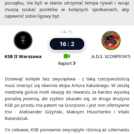
początku, nie byli w stanie utrzymać tempa rywali i wciąż
muszą szukać punktów w kolejnych spotkaniach, aby
zapewnić sobie ligowy byt.
( 4 : 1 )
16 : 2
KSB II Warszawa
A.D.S. SCORPION'S
Raport
Dziewięć kolejek bez zwycięstwa - z taką rzeczywistością
musi mierzyć się obecnie ekipa Artura Kałuskiego. W zeszłą
niedzielę goście mieli okazję do rewanżu za bardzo wysoką
porażkę jesienią, ale szybko okazało się, że druga drużyna
KSB po prostu ma patent na Scorpions i jest nim ofensywne
trio - Aleksander Giżyński, Maksym Hluschenko i Vitalii
Balandziuk.
Co ciekawe, KSB ponownie zwyciężyło różnicą aż czternastu