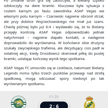
Po zmianie stron gra się zaostrzyła, a Bielany szybko
odskoczyły na dwie bramki. Kluczowa była sytuacja z
rzutem karnym po faulu zawodnika ASAP Vegas we
własnym polu karnym – Czarowski najpierw obronił strzał,
ale przy dobitce Wojciechowskiego nie miał już szans.
Chwilę później było już 6:4 i wydawało się, że to Bielany
przejęły kontrolę. ASAP Vegas odpowiedziało jednak
natychmiast – najpierw złapało kontakt, a następnie
doprowadziło do wyrównania. W końcówce obie drużyny
szukały zwycięskiego trafienia, ale decydujący cios padł w
ostatniej akcji, kiedy Drozdowicz skierował piłkę do pustej
bramki, ustalając końcowy wynik tego spotkania.
ASAP Vegas FC umocniło się w czołówce, natomiast Bielany
Legends mimo tylko trzech punktów przewagi nad strefą
spadkową, mogą odczuwać spory niedosyt po tak
wyrównanym spotkaniu.
( 1 : 2 )
2 : 6