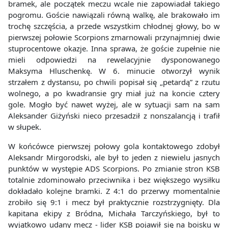
bramek, ale początek meczu wcale nie zapowiadał takiego
pogromu. Goście nawiązali równą walkę, ale brakowało im
trochę szczęścia, a przede wszystkim chłodnej głowy, bo w
pierwszej połowie Scorpions zmarnowali przynajmniej dwie
stuprocentowe okazje. Inna sprawa, że goście zupełnie nie
mieli odpowiedzi na rewelacyjnie dysponowanego
Maksyma Hluschenkę. W 6. minucie otworzył wynik
strzałem z dystansu, po chwili popisał się „petardą” z rzutu
wolnego, a po kwadransie gry miał już na koncie cztery
gole. Mogło być nawet wyżej, ale w sytuacji sam na sam
Aleksander Giżyński nieco przesadził z nonszalancją i trafił
w słupek.
W końcówce pierwszej połowy gola kontaktowego zdobył
Aleksandr Mirgorodski, ale był to jeden z niewielu jasnych
punktów w występie ADS Scorpions. Po zmianie stron KSB
totalnie zdominowało przeciwnika i bez większego wysiłku
dokładało kolejne bramki. Z 4:1 do przerwy momentalnie
zrobiło się 9:1 i mecz był praktycznie rozstrzygnięty. Dla
kapitana ekipy z Bródna, Michała Tarczyńskiego, był to
wyjątkowo udany mecz - lider KSB pojawił się na boisku w