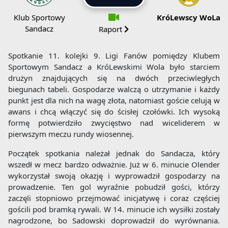
Klub Sportowy
KróLewscy WoLa
Sandacz
Raport
Spotkanie 11. kolejki 9. Ligi Fanów pomiędzy Klubem
Sportowym Sandacz a KróLewskimi Wola było starciem
drużyn znajdujących się na dwóch przeciwległych
biegunach tabeli. Gospodarze walczą o utrzymanie i każdy
punkt jest dla nich na wagę złota, natomiast goście celują w
awans i chcą włączyć się do ścisłej czołówki. Ich wysoką
formę potwierdziło zwycięstwo nad wiceliderem w
pierwszym meczu rundy wiosennej.
Początek spotkania należał jednak do Sandacza, który
wszedł w mecz bardzo odważnie. Już w 6. minucie Olender
wykorzystał swoją okazję i wyprowadził gospodarzy na
prowadzenie. Ten gol wyraźnie pobudził gości, którzy
zaczęli stopniowo przejmować inicjatywę i coraz częściej
gościli pod bramką rywali. W 14. minucie ich wysiłki zostały
nagrodzone, bo Sadowski doprowadził do wyrównania.