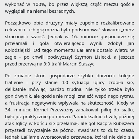
wykonać w 100%, bo przez większą część meczu goście
wyglądali na niemal bezradnych.
Początkowo obie drużyny miały zupełnie rozkalibrowane
celowniki i ich grę można było podsumować słowami „mecz
straconych szans”. Jednak w 16. minucie gospodarze się
przełamali i gola otwierającego wynik zdobył Jan
Kołodziejski. Od tego momentu LaFlame dostało wiatru w
żagle – po chwili podwyższył Szymon Lisiecki, a jeszcze
przed przerwą na 3:0 trafił Marcin Staszyc.
Po zmianie stron gospodarze szybko dorzucili kolejne
trafienie i przy stanie 4:0 sytuacja Iglicy zrobiła się,
delikatnie mówiąc, bardzo trudna. Nie tylko trzeba było
gonić wynik, ale goście nie mogli znaleźć wspólnego rytmu,
a frustracja negatywnie wpływała na skuteczność. Kiedy w
34. minucie Kornel Przewoźny zapakował piłkę do siatki,
było już praktycznie po meczu. Paradoksalnie chwilę później
atak Iglicy w końcu się przełamał, ale gol Kacpra Kubiszera
przyszedł zwyczajnie za późno. Kwadrans to dużo czasu,
jednak LaFlame wypracowało przewagę, której nie dało się