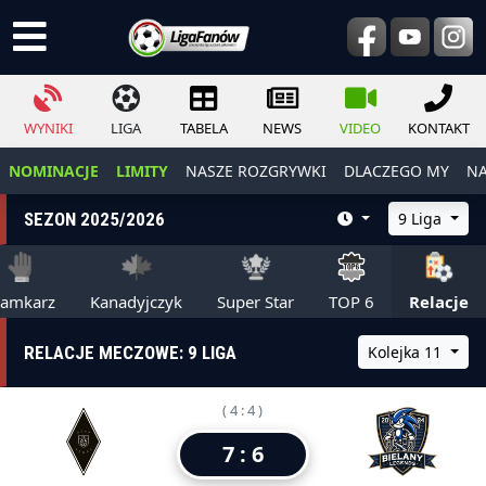
WYNIKI
LIGA
TABELA
NEWS
VIDEO
KONTAKT
NOMINACJE
LIMITY
NASZE ROZGRYWKI
DLACZEGO MY
NA
SEZON 2025/2026
9 Liga
ramkarz
Kanadyjczyk
Super Star
TOP 6
Relacje
RELACJE MECZOWE: 9 LIGA
Kolejka 11
( 4 : 4 )
7 : 6