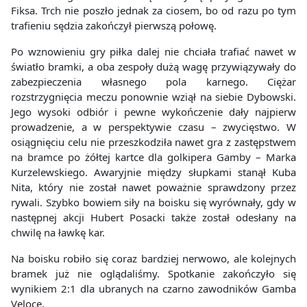
Fiksa. Trch nie poszło jednak za ciosem, bo od razu po tym
trafieniu sędzia zakończył pierwszą połowę.
Po wznowieniu gry piłka dalej nie chciała trafiać nawet w
światło bramki, a oba zespoły dużą wagę przywiązywały do
zabezpieczenia własnego pola karnego. Ciężar
rozstrzygnięcia meczu ponownie wziął na siebie Dybowski.
Jego wysoki odbiór i pewne wykończenie dały najpierw
prowadzenie, a w perspektywie czasu – zwycięstwo. W
osiągnięciu celu nie przeszkodziła nawet gra z zastępstwem
na bramce po żółtej kartce dla golkipera Gamby – Marka
Kurzelewskiego. Awaryjnie między słupkami stanął Kuba
Nita, który nie został nawet poważnie sprawdzony przez
rywali. Szybko bowiem siły na boisku się wyrównały, gdy w
następnej akcji Hubert Posacki także został odesłany na
chwilę na ławkę kar.
Na boisku robiło się coraz bardziej nerwowo, ale kolejnych
bramek już nie oglądaliśmy. Spotkanie zakończyło się
wynikiem 2:1 dla ubranych na czarno zawodników Gamba
Veloce.