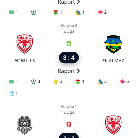
Raport
1
1
1
1
2
Kolejka 3
2 Liga
8 : 4
FC BULLS
FK ALMAZ
Raport
1
3
3
1
3
6
1
Kolejka 1
2 Liga