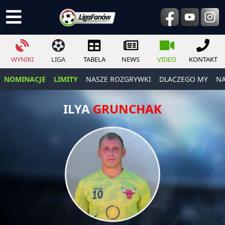
WYNIKI
LIGA
TABELA
NEWS
VIDEO
KONTAKT
NOMINACJE
LIMITY
NASZE ROZGRYWKI
DLACZEGO MY
NA
ILYA
GRUNCHAK