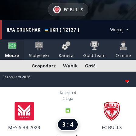
FC BULLS
ILYA GRUNCHAK -
UKR ( 12127 )
Więcej
Mecze
Statystyki
Kariera
Gold Team
O mnie
Gospodarz
Wynik
Gość
Sezon Lato 2026
Kolejka 4
2 Liga
3 : 4
MEYIS BR 2023
FC BULLS