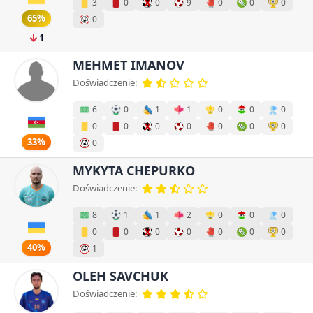
3
0
0
9
0
0
0
65%
0
1
MEHMET IMANOV
Doświadczenie:
6
0
1
1
0
0
0
0
0
0
0
0
0
0
33%
0
MYKYTA CHEPURKO
Doświadczenie:
8
1
1
2
0
0
0
0
0
0
0
0
0
0
40%
1
OLEH SAVCHUK
Doświadczenie: