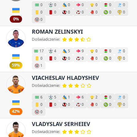
0
0
0
0
0
0
0
0
0
0
0
0
0
0
0%
0
ROMAN ZELINSKYI
Doświadczenie:
17
4
5
9
0
0
0
0
0
0
0
0
0
0
59%
1
VIACHESLAV HLADYSHEV
Doświadczenie:
6
5
1
6
2
0
0
0
0
0
0
0
0
0
42%
0
VLADYSLAV SERHEIEV
Doświadczenie: