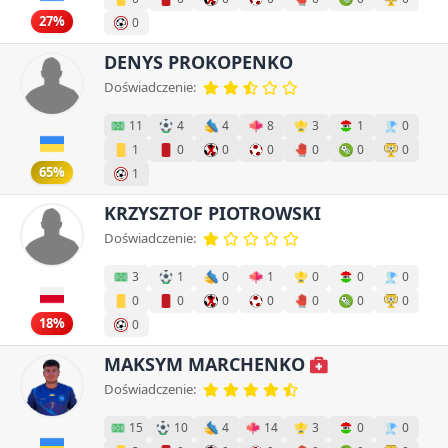
27%
0
DENYS PROKOPENKO
Doświadczenie:
11
4
4
8
3
1
0
1
0
0
0
0
0
0
65%
1
KRZYSZTOF PIOTROWSKI
Doświadczenie:
3
1
0
1
0
0
0
0
0
0
0
0
0
0
18%
0
MAKSYM MARCHENKO
Doświadczenie:
15
10
4
14
3
0
0