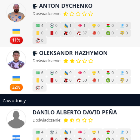
ANTON DYCHENKO
Doświadczenie:
4
0
1
1
0
0
0
0
0
0
37
0
0
0
11%
0
OLEKSANDR HAZHYMON
Doświadczenie:
6
0
0
0
3
0
0
0
0
0
50
1
0
0
32%
0
Zawodnicy
DANILO ALBERTO DAVID PEÑA
Doświadczenie:
4
2
1
3
1
0
0
0
0
0
0
0
0
0