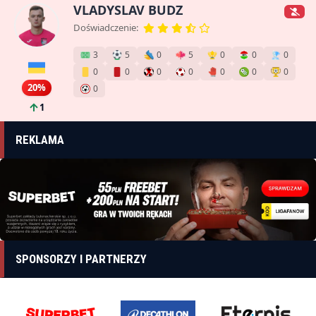
VLADYSLAV BUDZ
Doświadczenie:
3
5
0
5
0
0
0
0
0
0
0
0
0
0
20%
0
1
REKLAMA
SPONSORZY I PARTNERZY