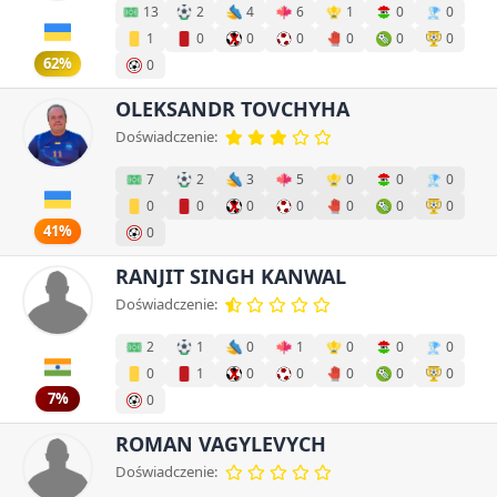
13
2
4
6
1
0
0
1
0
0
0
0
0
0
62%
0
OLEKSANDR TOVCHYHA
Doświadczenie:
7
2
3
5
0
0
0
0
0
0
0
0
0
0
41%
0
RANJIT SINGH KANWAL
Doświadczenie:
2
1
0
1
0
0
0
0
1
0
0
0
0
0
7%
0
ROMAN VAGYLEVYCH
Doświadczenie: