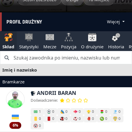
PROFIL DRUŻYNY
Więcej
Skład
Statystyki
Mecze
Pozycja
O drużynie
Historia
R
Imię i nazwisko
Bramkarze
ANDRII BARAN
Doświadczenie:
1
0
0
0
0
0
0
0
0
0
0
0
0
0
6%
0