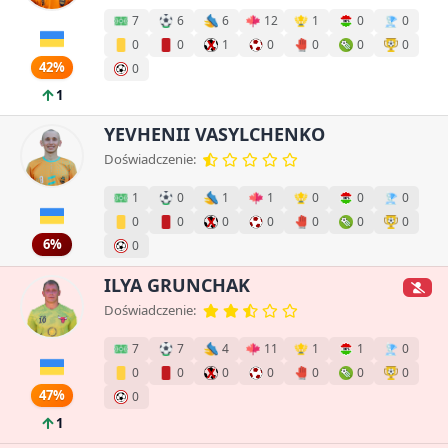
7
6
6
12
1
0
0
0
0
1
0
0
0
0
42%
0
1
YEVHENII VASYLCHENKO
Doświadczenie:
1
0
1
1
0
0
0
0
0
0
0
0
0
0
6%
0
ILYA GRUNCHAK
Doświadczenie:
7
7
4
11
1
1
0
0
0
0
0
0
0
0
47%
0
1