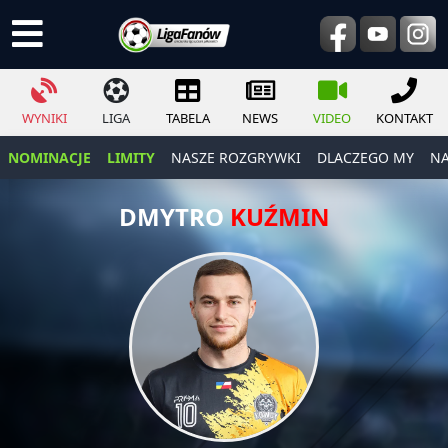
WYNIKI
LIGA
TABELA
NEWS
VIDEO
KONTAKT
NOMINACJE
LIMITY
NASZE ROZGRYWKI
DLACZEGO MY
NA
DMYTRO
KUŹMIN