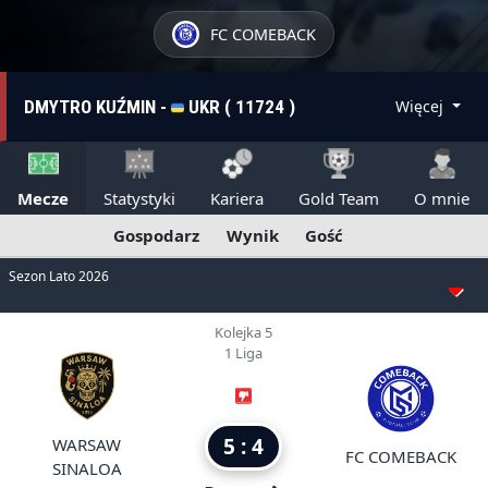
FC COMEBACK
DMYTRO KUŹMIN -
UKR ( 11724 )
Więcej
Mecze
Statystyki
Kariera
Gold Team
O mnie
Gospodarz
Wynik
Gość
Sezon Lato 2026
Kolejka 5
1 Liga
5 : 4
WARSAW
FC COMEBACK
SINALOA