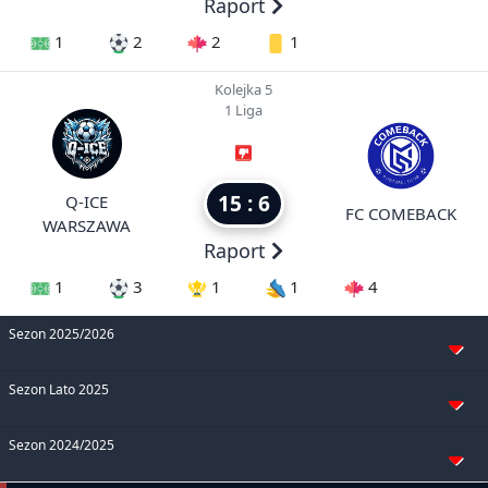
Raport
1
2
2
1
Kolejka 5
1 Liga
15 : 6
Q-ICE
FC COMEBACK
WARSZAWA
Raport
1
3
1
1
4
Sezon 2025/2026
Sezon Lato 2025
Sezon 2024/2025