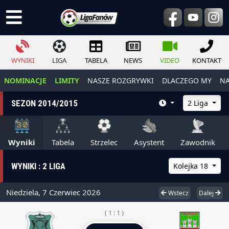
WYNIKI
LIGA
TABELA
NEWS
VIDEO
KONTAKT
NOMINACJE
LIMITY
NASZE ROZGRYWKI
DLACZEGO MY
NA
SEZON 2014/2015
2 Liga
Wyniki
Tabela
Strzelec
Asystent
Zawodnik
WYNIKI : 2 LIGA
Kolejka 18
Niedziela, 7 Czerwiec 2026
Wstecz
Dalej
( 1 : 1 )