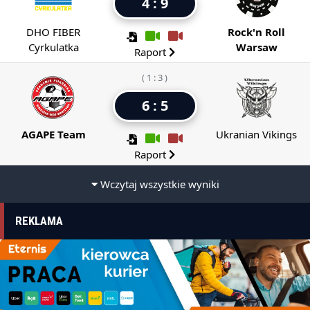
4 : 9
DHO FIBER
Rock'n Roll
Cyrkulatka
Warsaw
Raport
( 1 : 3 )
6 : 5
AGAPE Team
Ukranian Vikings
Raport
Wczytaj wszystkie wyniki
REKLAMA