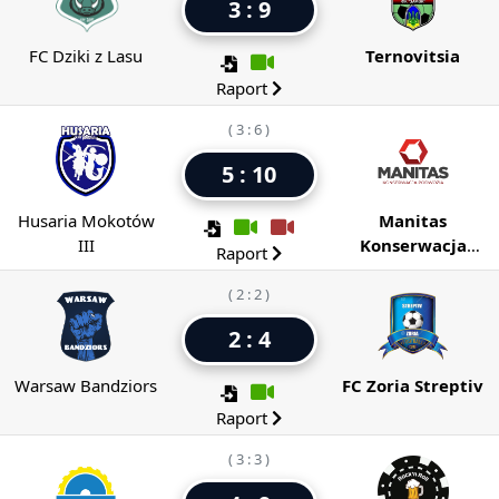
3 : 9
FC Dziki z Lasu
Ternovitsia
Raport
( 3 : 6 )
5 : 10
Husaria Mokotów
Manitas
III
Konserwacja
Raport
Podwozia
( 2 : 2 )
2 : 4
Warsaw Bandziors
FC Zoria Streptiv
Raport
( 3 : 3 )