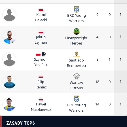
Kamil
9
0
1
BRD Young
Gałecki
Warriors
Jakub
4
0
1
Heavyweight
Lejman
Heroes
Szymon
8
1
1
Santiago
Bielański
Remberteu
Filip
18
0
1
Warsaw
Reniec
Pistons
Paweł
14
0
1
BRD Young
Naszkiewicz
Warriors
ZASADY TOP6