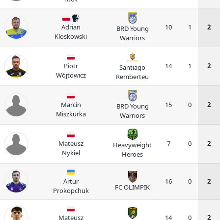
Adrian
10
1
2
BRD Young
Kloskowski
Warriors
Piotr
14
1
2
Santiago
Wójtowicz
Remberteu
Marcin
15
0
2
BRD Young
Miszkurka
Warriors
Mateusz
7
0
2
Heavyweight
Nykiel
Heroes
Artur
16
0
2
FC OLIMPIK
Prokopchuk
Mateusz
14
0
2