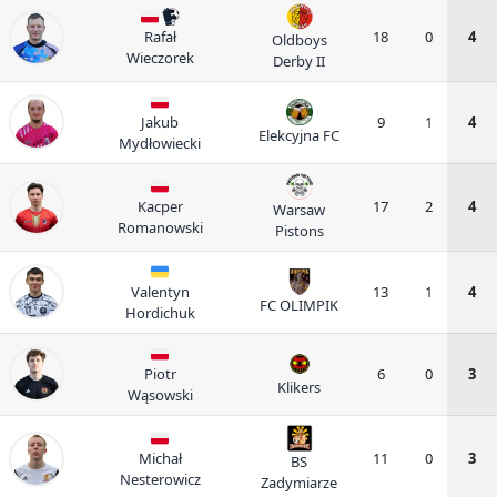
Rafał
18
0
4
Oldboys
Wieczorek
Derby II
Jakub
9
1
4
Elekcyjna FC
Mydłowiecki
Kacper
17
2
4
Warsaw
Romanowski
Pistons
Valentyn
13
1
4
FC OLIMPIK
Hordichuk
Piotr
6
0
3
Klikers
Wąsowski
Michał
11
0
3
BS
Nesterowicz
Zadymiarze