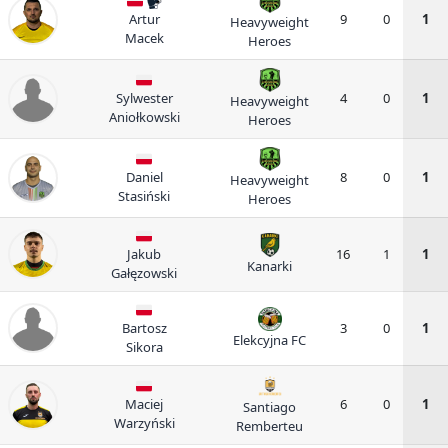
Artur
9
0
1
Heavyweight
Macek
Heroes
Sylwester
4
0
1
Heavyweight
Aniołkowski
Heroes
Daniel
8
0
1
Heavyweight
Stasiński
Heroes
Jakub
16
1
1
Kanarki
Gałęzowski
Bartosz
3
0
1
Elekcyjna FC
Sikora
Maciej
6
0
1
Santiago
Warzyński
Remberteu