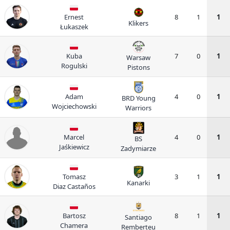
Ernest
8
1
1
Klikers
Łukaszek
Kuba
7
0
1
Warsaw
Rogulski
Pistons
Adam
4
0
1
BRD Young
Wojciechowski
Warriors
Marcel
4
0
1
BS
Jaśkiewicz
Zadymiarze
Tomasz
3
1
1
Kanarki
Diaz Castaños
Bartosz
8
1
1
Santiago
Chamera
Remberteu