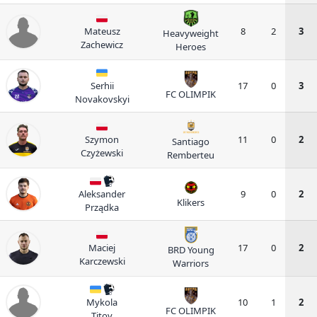
Mateusz
8
2
3
Heavyweight
Zachewicz
Heroes
Serhii
17
0
3
FC OLIMPIK
Novakovskyi
Szymon
11
0
2
Santiago
Czyżewski
Remberteu
Aleksander
9
0
2
Klikers
Prządka
Maciej
17
0
2
BRD Young
Karczewski
Warriors
Mykola
10
1
2
FC OLIMPIK
Titov