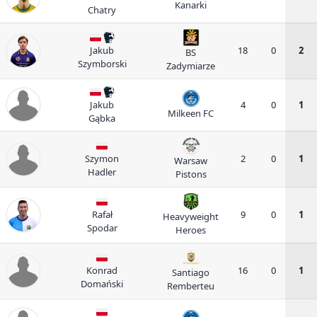
Kanarki
Chatry
Jakub
18
0
2
BS
Szymborski
Zadymiarze
Jakub
4
0
1
Milkeen FC
Gąbka
Szymon
2
0
1
Warsaw
Hadler
Pistons
Rafał
9
0
1
Heavyweight
Spodar
Heroes
Konrad
16
0
1
Santiago
Domański
Remberteu