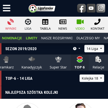
WYNIKI
LIGA
TABELA
NEWS
VIDEO
KONTAKT
NOMINACJE
LIMITY
NASZE ROZGRYWKI
DLACZEGO MY
NA
SEZON 2019/2020
14 Liga
ramkarz
Kanadyjczyk
Super Star
TOP 6
Relacje
TOP-6 - 14 LIGA
Kolejka 18
NAJLEPSZA SZÓSTKA KOLEJKI