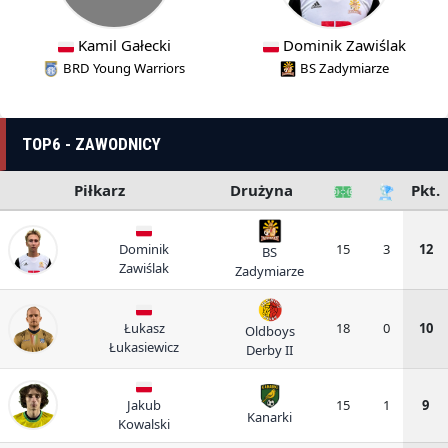
Kamil Gałecki
Dominik Zawiślak
BRD Young Warriors
BS Zadymiarze
TOP6 - ZAWODNICY
Piłkarz
Drużyna
Pkt.
Dominik
15
3
12
BS
Zawiślak
Zadymiarze
Łukasz
18
0
10
Oldboys
Łukasiewicz
Derby II
Jakub
15
1
9
Kanarki
Kowalski