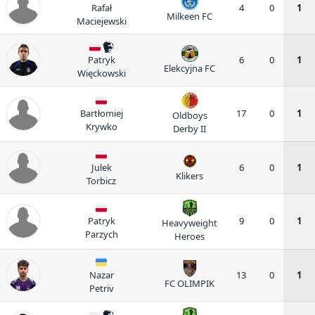
Rafał
4
0
1
Milkeen FC
Maciejewski
Patryk
6
0
1
Elekcyjna FC
Więckowski
Bartłomiej
17
0
1
Oldboys
Krywko
Derby II
Julek
6
0
1
Klikers
Torbicz
Patryk
9
0
1
Heavyweight
Parzych
Heroes
Nazar
13
0
1
FC OLIMPIK
Petriv