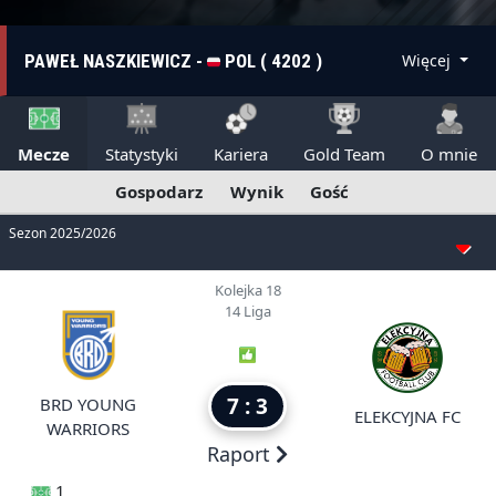
PAWEŁ NASZKIEWICZ -
POL ( 4202 )
Więcej
Mecze
Statystyki
Kariera
Gold Team
O mnie
Gospodarz
Wynik
Gość
Sezon 2025/2026
Kolejka 18
14 Liga
7 : 3
BRD YOUNG
ELEKCYJNA FC
WARRIORS
Raport
1