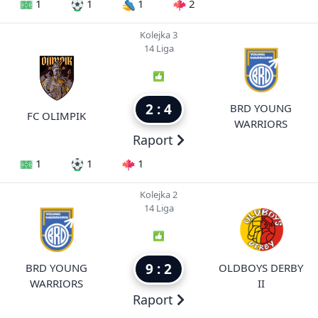
1
1
1
2
Kolejka 3
14 Liga
2 : 4
BRD YOUNG
FC OLIMPIK
WARRIORS
Raport
1
1
1
Kolejka 2
14 Liga
9 : 2
BRD YOUNG
OLDBOYS DERBY
WARRIORS
II
Raport