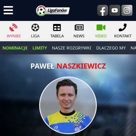
WYNIKI
LIGA
TABELA
NEWS
VIDEO
KONTAKT
NOMINACJE
LIMITY
NASZE ROZGRYWKI
DLACZEGO MY
NA
PAWEŁ
NASZKIEWICZ