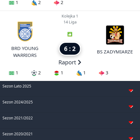
1
2
2
Kolejka 1
14 Liga
6 : 2
BRD YOUNG
BS ZADYMIARZE
WARRIORS
Raport
1
2
1
1
3
Sezon Lato 2025
Sezon 2024/2025
Sezon 2021/2022
Sezon 2020/2021