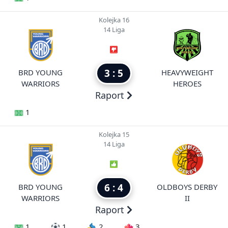
Kolejka 16
14 Liga
3 : 5
BRD YOUNG
HEAVYWEIGHT
WARRIORS
HEROES
Raport
1
Kolejka 15
14 Liga
6 : 4
BRD YOUNG
OLDBOYS DERBY
WARRIORS
II
Raport
1
1
2
3