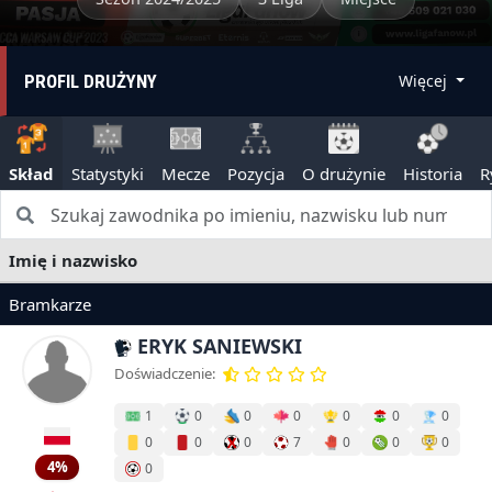
PROFIL DRUŻYNY
Więcej
Skład
Statystyki
Mecze
Pozycja
O drużynie
Historia
R
Imię i nazwisko
Bramkarze
ERYK SANIEWSKI
Doświadczenie:
1
0
0
0
0
0
0
0
0
0
7
0
0
0
4%
0