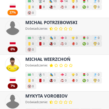
5
4
10
14
3
1
0
0
0
1
0
0
0
0
37%
0
MICHAŁ POTRZEBOWSKI
Doświadczenie:
1
0
0
0
0
0
0
0
0
0
0
0
0
0
6%
0
MICHAŁ WIERZCHOŃ
Doświadczenie:
1
1
1
2
0
0
0
0
0
0
0
0
0
0
7%
0
MYKYTA VOROBIOV
Doświadczenie: