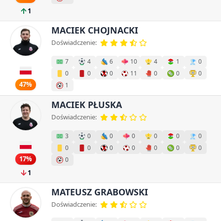
1
MACIEK CHOJNACKI
Doświadczenie:
7
4
6
10
4
1
0
0
0
0
11
0
0
0
47%
1
MACIEK PŁUSKA
Doświadczenie:
3
0
0
0
0
0
0
0
0
0
0
0
0
0
17%
0
1
MATEUSZ GRABOWSKI
Doświadczenie: