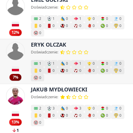
Doświadczenie:
2
1
0
1
0
0
0
0
0
0
0
0
0
0
12%
0
ERYK OLCZAK
Doświadczenie:
1
1
0
1
0
0
0
0
0
0
0
0
0
0
7%
0
JAKUB MYDŁOWIECKI
Doświadczenie:
2
3
0
3
0
0
0
0
0
0
0
0
0
0
13%
0
1