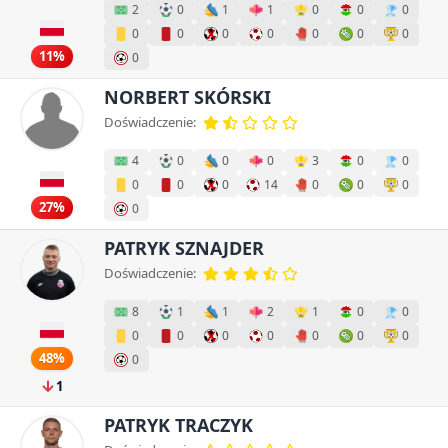
2
0
1
1
0
0
0
0
0
0
0
0
0
0
11%
0
NORBERT SKÓRSKI
Doświadczenie:
4
0
0
0
3
0
0
0
0
0
14
0
0
0
27%
0
PATRYK SZNAJDER
Doświadczenie:
8
1
1
2
1
0
0
0
0
0
0
0
0
0
48%
0
1
PATRYK TRACZYK