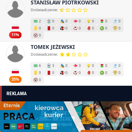
STANISŁAW PIOTRKOWSKI
Doświadczenie:
2
0
0
0
0
0
0
0
0
0
0
0
0
0
11%
0
TOMEK JEŻEWSKI
Doświadczenie:
6
3
0
3
0
0
0
0
0
0
0
0
0
0
35%
0
REKLAMA