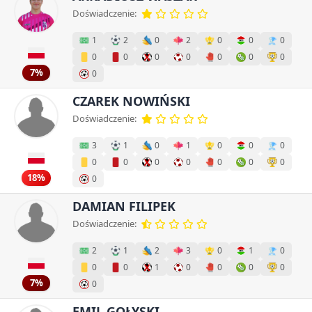
Doświadczenie:
1
2
0
2
0
0
0
0
0
0
0
0
0
0
7%
0
CZAREK NOWIŃSKI
Doświadczenie:
3
1
0
1
0
0
0
0
0
0
0
0
0
0
18%
0
DAMIAN FILIPEK
Doświadczenie:
2
1
2
3
0
1
0
0
0
1
0
0
0
0
7%
0
EMIL GOŁYSKI