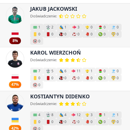
JAKUB JACKOWSKI
Doświadczenie:
1
2
1
3
0
0
0
0
0
0
0
0
0
0
8%
0
KAROL WIERZCHOŃ
Doświadczenie:
7
5
6
11
1
0
0
0
0
0
0
0
0
0
47%
0
KOSTIANTYN DIDENKO
Doświadczenie:
4
8
4
12
3
1
1
0
0
0
0
0
0
0
42%
0