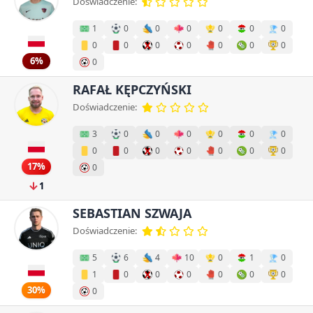
Doświadczenie:
1
0
0
0
0
0
0
0
0
0
0
0
0
0
6%
0
RAFAŁ KĘPCZYŃSKI
Doświadczenie:
3
0
0
0
0
0
0
0
0
0
0
0
0
0
17%
0
1
SEBASTIAN SZWAJA
Doświadczenie:
5
6
4
10
0
1
0
1
0
0
0
0
0
0
30%
0