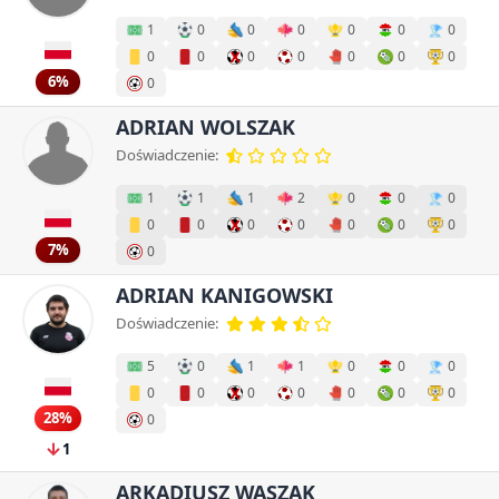
1
0
0
0
0
0
0
0
0
0
0
0
0
0
6%
0
ADRIAN WOLSZAK
Doświadczenie:
1
1
1
2
0
0
0
0
0
0
0
0
0
0
7%
0
ADRIAN KANIGOWSKI
Doświadczenie:
5
0
1
1
0
0
0
0
0
0
0
0
0
0
28%
0
1
ARKADIUSZ WASZAK