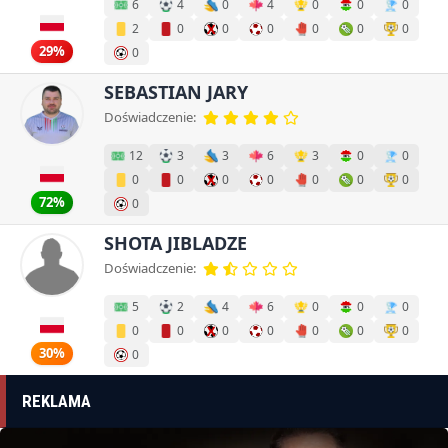
6
4
0
4
0
0
0
2
0
0
0
0
0
0
29%
0
SEBASTIAN JARY
Doświadczenie:
12
3
3
6
3
0
0
0
0
0
0
0
0
0
72%
0
SHOTA JIBLADZE
Doświadczenie:
5
2
4
6
0
0
0
0
0
0
0
0
0
0
30%
0
REKLAMA