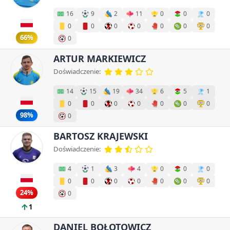
16
9
2
11
0
0
0
0
0
0
0
0
0
0
66%
0
ARTUR MARKIEWICZ
Doświadczenie:
14
15
19
34
6
5
1
0
0
0
0
0
0
0
98%
0
BARTOSZ KRAJEWSKI
Doświadczenie:
4
1
3
4
0
0
0
0
0
0
0
0
0
0
24%
0
1
DANIEL BOŁOTOWICZ