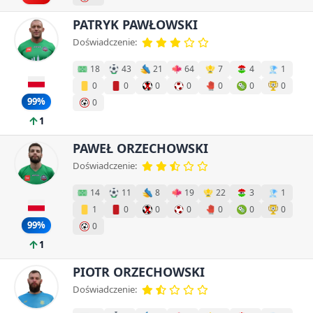
PATRYK PAWŁOWSKI
Doświadczenie:
18
43
21
64
7
4
1
0
0
0
0
0
0
0
99%
0
1
PAWEŁ ORZECHOWSKI
Doświadczenie:
14
11
8
19
22
3
1
1
0
0
0
0
0
0
99%
0
1
PIOTR ORZECHOWSKI
Doświadczenie: