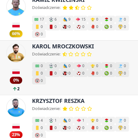
Doświadczenie:
17
6
9
15
0
0
0
0
0
0
0
0
0
0
66%
0
KAROL MROCZKOWSKI
Doświadczenie:
0
0
0
0
0
0
0
0
0
0
0
0
0
0
0%
0
2
KRZYSZTOF RESZKA
Doświadczenie:
4
1
0
1
0
0
0
0
0
0
0
0
0
0
23%
0