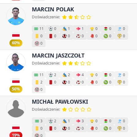
MARCIN POLAK
Doświadczenie:
11
0
1
1
0
0
0
0
0
0
0
0
0
0
60%
0
MARCIN JASZCZOŁT
Doświadczenie:
11
2
2
4
0
0
0
2
0
0
0
0
0
0
56%
0
MICHAŁ PAWŁOWSKI
Doświadczenie:
3
2
1
3
0
0
0
0
0
0
0
0
0
0
19%
0