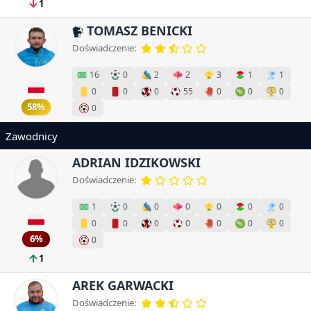
1
TOMASZ BENICKI
Doświadczenie:
16
0
2
2
3
1
1
0
0
0
55
0
0
0
58%
0
Zawodnicy
ADRIAN IDZIKOWSKI
Doświadczenie:
1
0
0
0
0
0
0
0
0
0
0
0
0
0
6%
0
1
AREK GARWACKI
Doświadczenie: