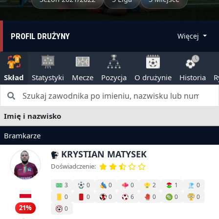
PROFIL DRUŻYNY
Więcej
Skład
Statystyki
Mecze
Pozycja
O drużynie
Historia
R
Imię i nazwisko
Bramkarze
KRYSTIAN MATYSEK
Doświadczenie:
3
0
0
0
2
1
0
0
0
0
6
0
0
0
21%
0