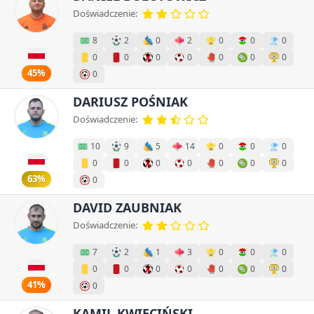
Doświadczenie:
8
2
0
2
0
0
0
0
0
0
0
0
0
0
45%
0
DARIUSZ POŚNIAK
Doświadczenie:
10
9
5
14
0
0
0
0
0
0
0
0
0
0
63%
0
DAVID ZAUBNIAK
Doświadczenie:
7
2
1
3
0
0
0
0
0
0
0
0
0
0
41%
0
KAMIL KWIECIŃSKI