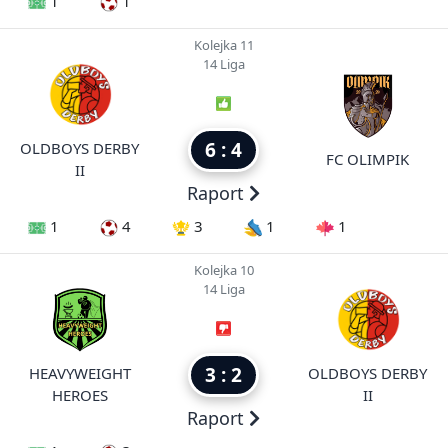
1
1
Kolejka 11
14 Liga
6 : 4
OLDBOYS DERBY
FC OLIMPIK
II
Raport
1
4
3
1
1
Kolejka 10
14 Liga
3 : 2
HEAVYWEIGHT
OLDBOYS DERBY
HEROES
II
Raport