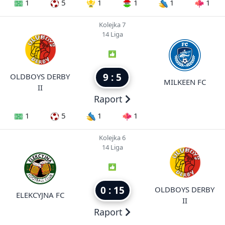
1
5
1
1
1
1
Kolejka 7
14 Liga
9 : 5
OLDBOYS DERBY
MILKEEN FC
II
Raport
1
5
1
1
Kolejka 6
14 Liga
0 : 15
OLDBOYS DERBY
ELEKCYJNA FC
II
Raport