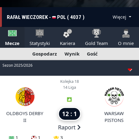
RAFAŁ WIECZOREK -
POL ( 4037 )
Więcej
Mecze
Statystyki
Kariera
Gold Team
O mnie
Gospodarz
Wynik
Gość
Sezon 2025/2026
Kolejka 18
14 Liga
12 : 1
OLDBOYS DERBY
WARSAW
II
PISTONS
Raport
1
1
3