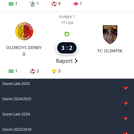
1
1
9
1
Kolejka 1
14 Liga
3 : 2
OLDBOYS DERBY
FC OLIMPIK
II
Raport
1
2
3
Sezon Lato 2025
Sezon 2024/2025
Sezon Lato 2024
Sezon 2023/2024