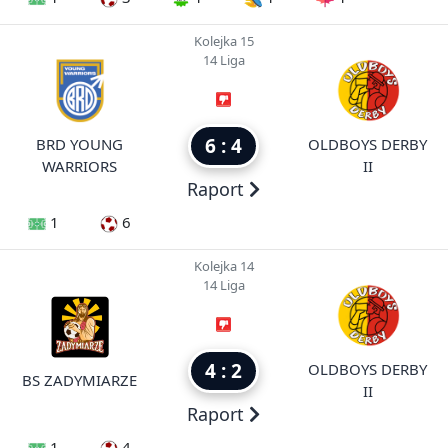
Kolejka 15
14 Liga
6 : 4
BRD YOUNG
OLDBOYS DERBY
WARRIORS
II
Raport
1
6
Kolejka 14
14 Liga
4 : 2
OLDBOYS DERBY
BS ZADYMIARZE
II
Raport
1
4