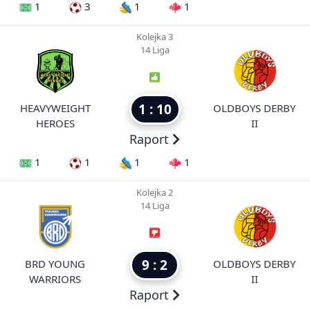
1
3
1
1
Kolejka 3
14 Liga
1 : 10
HEAVYWEIGHT
OLDBOYS DERBY
HEROES
II
Raport
1
1
1
1
Kolejka 2
14 Liga
9 : 2
BRD YOUNG
OLDBOYS DERBY
WARRIORS
II
Raport