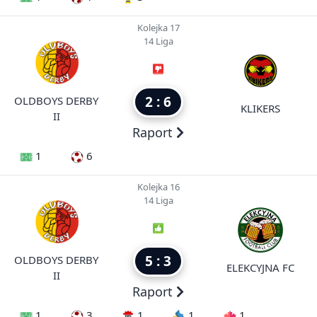
Kolejka 17
14 Liga
2 : 6
OLDBOYS DERBY
KLIKERS
II
Raport
1
6
Kolejka 16
14 Liga
5 : 3
OLDBOYS DERBY
ELEKCYJNA FC
II
Raport
1
3
1
1
1