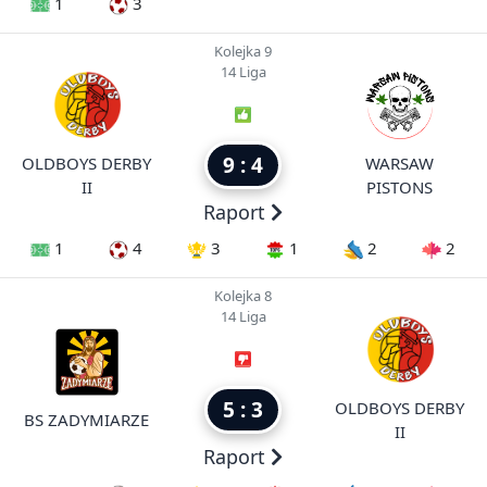
1
3
Kolejka 9
14 Liga
9 : 4
OLDBOYS DERBY
WARSAW
II
PISTONS
Raport
1
4
3
1
2
2
Kolejka 8
14 Liga
5 : 3
OLDBOYS DERBY
BS ZADYMIARZE
II
Raport