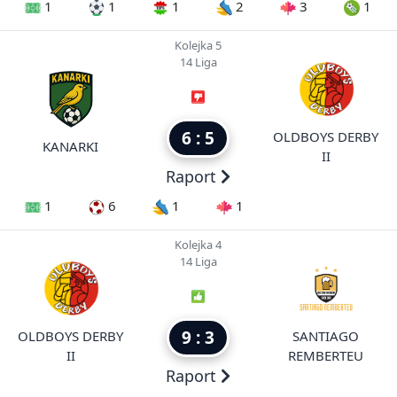
1
1
1
2
3
1
Kolejka 5
14 Liga
6 : 5
OLDBOYS DERBY
KANARKI
II
Raport
1
6
1
1
Kolejka 4
14 Liga
9 : 3
OLDBOYS DERBY
SANTIAGO
II
REMBERTEU
Raport