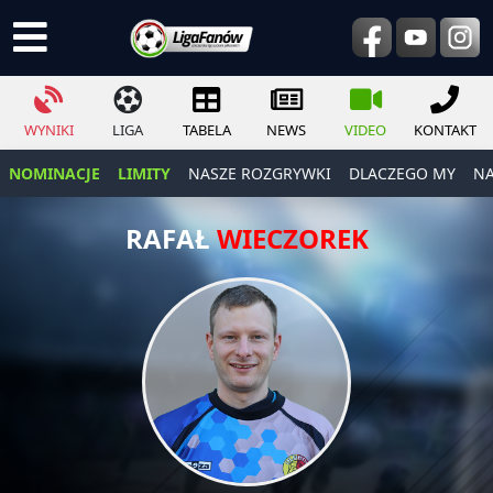
WYNIKI
LIGA
TABELA
NEWS
VIDEO
KONTAKT
NOMINACJE
LIMITY
NASZE ROZGRYWKI
DLACZEGO MY
NA
RAFAŁ
WIECZOREK