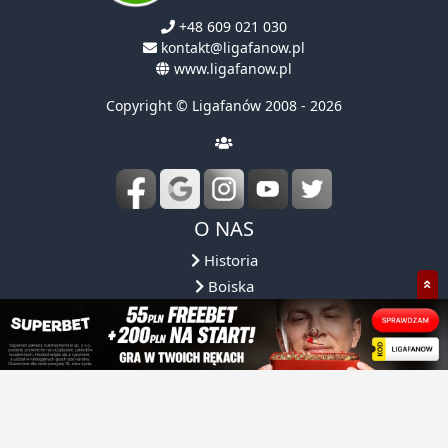
+48 609 021 030
kontakt@ligafanow.pl
www.ligafanow.pl
Copyright © Ligafanów 2008 - 2026
O NAS
Historia
Boiska
FAQ
Regulamin
Obsługa ligi
Reprezentacja
Partnerzy