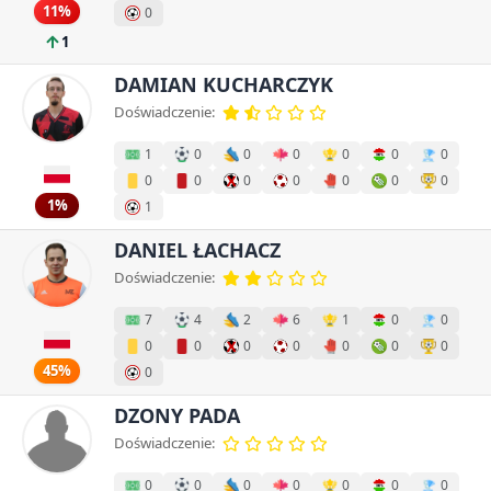
11%
0
1
DAMIAN KUCHARCZYK
Doświadczenie:
1
0
0
0
0
0
0
0
0
0
0
0
0
0
1%
1
DANIEL ŁACHACZ
Doświadczenie:
7
4
2
6
1
0
0
0
0
0
0
0
0
0
45%
0
DZONY PADA
Doświadczenie:
0
0
0
0
0
0
0