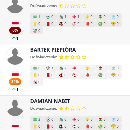
Doświadczenie:
1
0
1
1
0
0
0
0
0
0
0
0
0
0
6%
0
1
BARTEK PIEPIÓRA
Doświadczenie:
6
1
2
3
0
0
0
0
0
0
0
0
0
0
34%
0
1
DAMIAN NABIT
Doświadczenie:
2
0
0
0
0
0
0
0
0
0
0
0
0
0