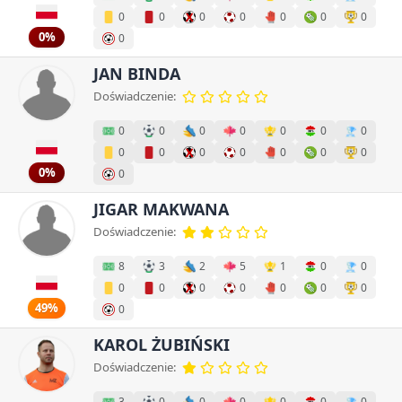
0
0
0
0
0
0
0
0%
0
JAN BINDA
Doświadczenie:
0
0
0
0
0
0
0
0
0
0
0
0
0
0
0%
0
JIGAR MAKWANA
Doświadczenie:
8
3
2
5
1
0
0
0
0
0
0
0
0
0
49%
0
KAROL ŻUBIŃSKI
Doświadczenie:
3
0
0
0
0
0
0