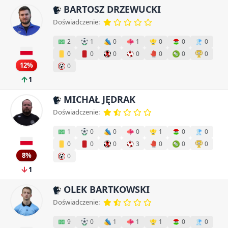
BARTOSZ DRZEWUCKI
Doświadczenie:
2
1
0
1
0
0
0
0
0
0
0
0
0
0
12%
0
1
MICHAŁ JĘDRAK
Doświadczenie:
1
0
0
0
1
0
0
0
0
0
3
0
0
0
8%
0
1
OLEK BARTKOWSKI
Doświadczenie:
9
0
1
1
1
0
0