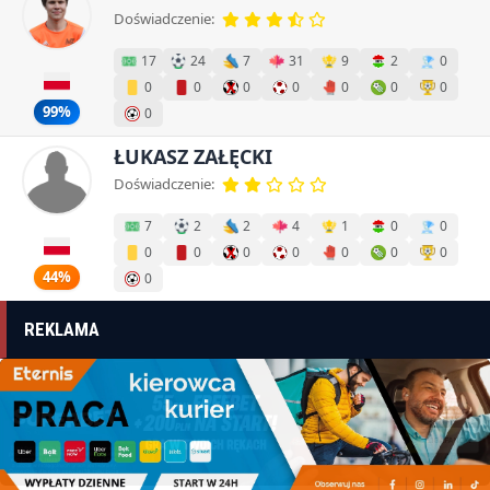
Doświadczenie:
17
24
7
31
9
2
0
0
0
0
0
0
0
0
99%
0
ŁUKASZ ZAŁĘCKI
Doświadczenie:
7
2
2
4
1
0
0
0
0
0
0
0
0
0
44%
0
REKLAMA