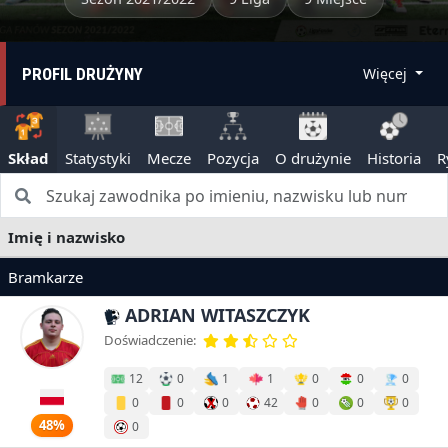
PROFIL DRUŻYNY
Więcej
Skład
Statystyki
Mecze
Pozycja
O drużynie
Historia
R
Imię i nazwisko
Bramkarze
ADRIAN WITASZCZYK
Doświadczenie:
12
0
1
1
0
0
0
0
0
0
42
0
0
0
48%
0