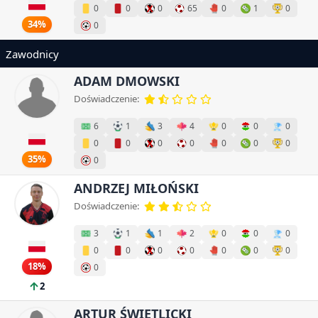
0
0
0
65
0
1
0
34%
0
Zawodnicy
ADAM DMOWSKI
Doświadczenie:
6
1
3
4
0
0
0
0
0
0
0
0
0
0
35%
0
ANDRZEJ MIŁOŃSKI
Doświadczenie:
3
1
1
2
0
0
0
0
0
0
0
0
0
0
18%
0
2
ARTUR ŚWIETLICKI