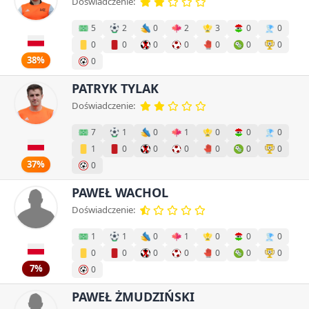
Doświadczenie:
5
2
0
2
3
0
0
0
0
0
0
0
0
0
38%
0
PATRYK TYLAK
Doświadczenie:
7
1
0
1
0
0
0
1
0
0
0
0
0
0
37%
0
PAWEŁ WACHOL
Doświadczenie:
1
1
0
1
0
0
0
0
0
0
0
0
0
0
7%
0
PAWEŁ ŻMUDZIŃSKI