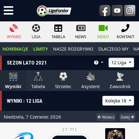
WYNIKI
LIGA
TABELA
NEWS
VIDEO
KONTAKT
NOMINACJE
LIMITY
NASZE ROZGRYWKI
DLACZEGO MY
NA
SEZON LATO 2021
12 Liga
Wyniki
Tabela
Strzelec
Asystent
Zawodnik
WYNIKI : 12 LIGA
Kolejka 18
Niedziela, 7 Czerwiec 2026
Wstecz
Dalej
( 1 : 11 )