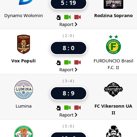
5 : 19
Dynamo Wołomin
Rodzina Soprano
Raport
( 2 : 0 )
8 : 0
Vox Populi
FURDUNCIO Brasil
F.C. II
Raport
( 3 : 4 )
8 : 9
Lumina
FC Vikersonn UA
II
Raport
( 5 : 0 )