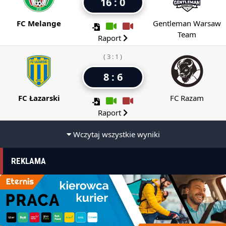
16 : 0
FC Melange
Gentleman Warsaw
Team
Raport
( 3 : 1 )
8 : 6
FC Łazarski
FC Razam
Raport
Wczytaj wszystkie wyniki
REKLAMA