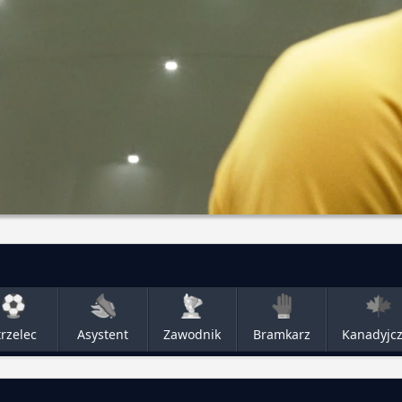
trzelec
Asystent
Zawodnik
Bramkarz
Kanadyjc