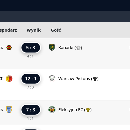
spodarz
Wynik
Gość
rs
5 : 3
Kanarki
(
)
4 : 1
II
12 : 1
Warsaw Pistons
(
)
7 : 0
rs
7 : 3
Elekcyjna FC
(
)
1 : 1