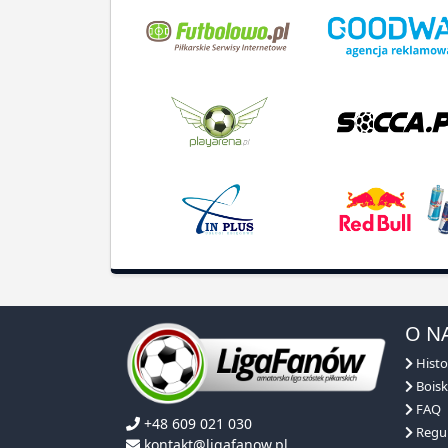
O N
Histo
Boisk
FAQ
+48 609 021 030
Regu
kontakt@ligafanow.pl