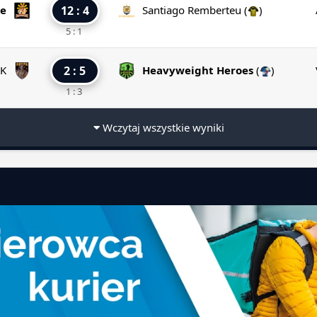
e
12 : 4
Santiago Remberteu
(
)
5 : 1
IK
2 : 5
Heavyweight Heroes
(
)
1 : 3
Wczytaj wszystkie wyniki