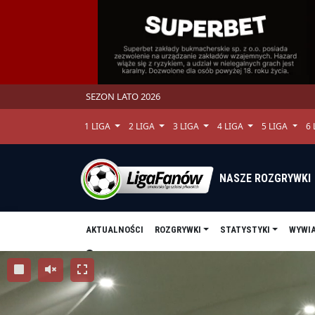
SEZON LATO 2026
1 LIGA
2 LIGA
3 LIGA
4 LIGA
5 LIGA
6
NASZE ROZGRYWKI
AKTUALNOŚCI
ROZGRYWKI
STATYSTYKI
WYWI