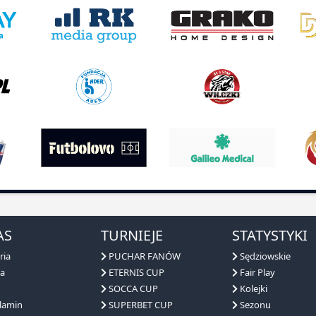
AS
TURNIEJE
STATYSTYKI
ria
PUCHAR FANÓW
Sędziowskie
a
ETERNIS CUP
Fair Play
SOCCA CUP
Kolejki
lamin
SUPERBET CUP
Sezonu