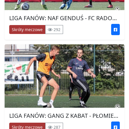
LIGA FANÓW: NAF GENDUŚ - FC RADOŚĆ
(JESIEŃ 2017)
Skróty meczowe
292
LIGA FANÓW: GANG Z KABAT - PŁOMIEŃ
BILBAO (JESIEŃ 2017)
Skróty meczowe
287