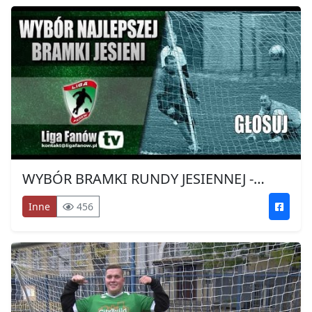
WYBÓR BRAMKI RUNDY JESIENNEJ -
2015/2016
Inne
456