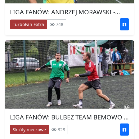
LIGA FANÓW: ANDRZEJ MORAWSKI -
14.ODCINEK TURBOFAN EXTRA!
TurboFan Extra
748
LIGA FANÓW: BULBEZ TEAM BEMOWO -
BIAŁOWIESKA (JESIEŃ 2017)
Skróty meczowe
328