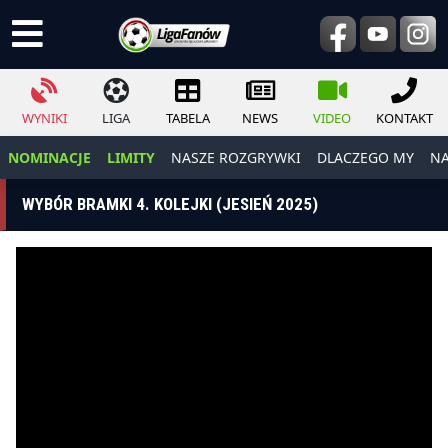
WYNIKI
LIGA
TABELA
NEWS
VIDEO
KONTAKT
NOMINACJE
LIMITY
NASZE ROZGRYWKI
DLACZEGO MY
NA
WYBÓR BRAMKI 4. KOLEJKI (JESIEŃ 2025)