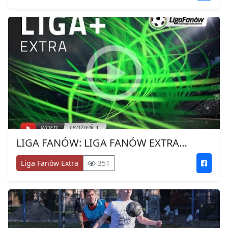
LIGA FANÓW: LIGA FANÓW EXTRA
ODC.1 (JESIEŃ 2017)
Liga Fanów Extra
351