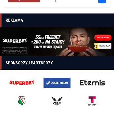
REKLAMA
SPONSORZY I PARTNERZY