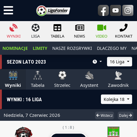
WYNIKI
LIGA
TABELA
NEWS
VIDEO
KONTAKT
NOMINACJE
LIMITY
NASZE ROZGRYWKI
DLACZEGO MY
NA
SEZON LATO 2023
16 Liga
Wyniki
Tabela
Strzelec
Asystent
Zawodnik
WYNIKI : 16 LIGA
Kolejka 18
Niedziela, 7 Czerwiec 2026
Wstecz
Dalej
( 1 : 8 )