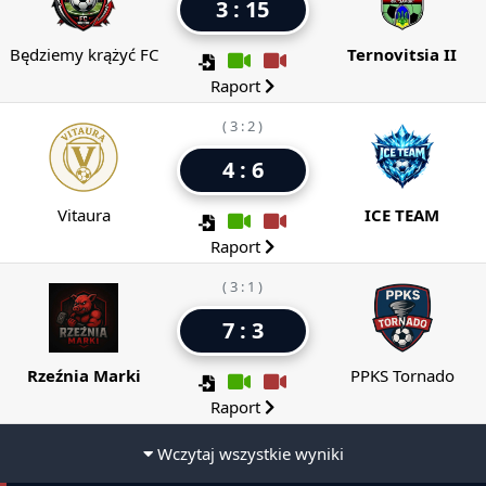
3 : 15
Będziemy krążyć FC
Ternovitsia II
Raport
( 3 : 2 )
4 : 6
Vitaura
ICE TEAM
Raport
( 3 : 1 )
7 : 3
Rzeźnia Marki
PPKS Tornado
Raport
Wczytaj wszystkie wyniki