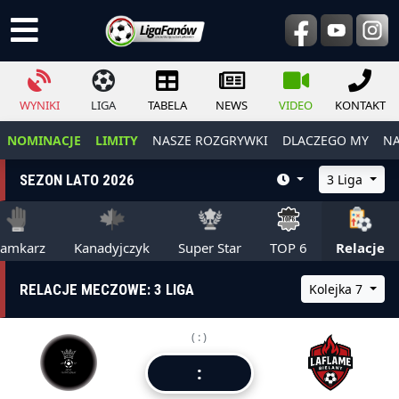
WYNIKI
LIGA
TABELA
NEWS
VIDEO
KONTAKT
NOMINACJE
LIMITY
NASZE ROZGRYWKI
DLACZEGO MY
NA
SEZON LATO 2026
3 Liga
ramkarz
Kanadyjczyk
Super Star
TOP 6
Relacje
RELACJE MECZOWE: 3 LIGA
Kolejka 7
( : )
: