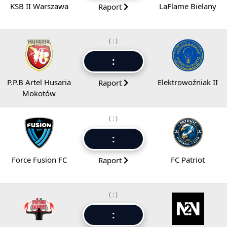
KSB II Warszawa
LaFlame Bielany
Raport
( : )
:
P.P.B Artel Husaria
Elektrowoźniak II
Raport
Mokotów
( : )
:
Force Fusion FC
FC Patriot
Raport
( : )
: