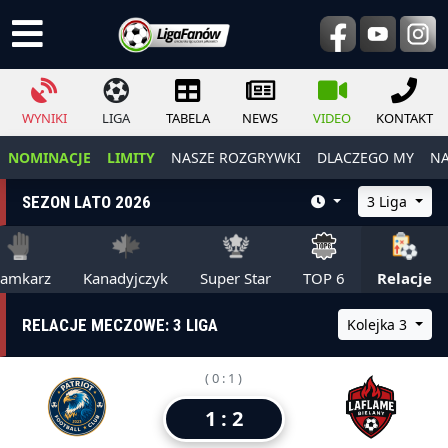
WYNIKI
LIGA
TABELA
NEWS
VIDEO
KONTAKT
NOMINACJE
LIMITY
NASZE ROZGRYWKI
DLACZEGO MY
NA
SEZON LATO 2026
3 Liga
ramkarz
Kanadyjczyk
Super Star
TOP 6
Relacje
RELACJE MECZOWE: 3 LIGA
Kolejka 3
( 0 : 1 )
1 : 2