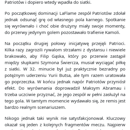
Patriotów i dopiero wtedy wpadła do siatki.
Po początkowej dominacji LaFlame zespół Patriotów zdołał
jednak odsunąć grę od własnego pola karnego. Spotkanie
się wyrównało i choć obie drużyny miały swoje momenty,
do przerwy jedynym golem pozostawało trafienie Kamoli.
Na początku drugiej połowy inicjatywę przejęli Patrioci.
Kilka razy zagrozili rywalom strzałami z dystansu i niewiele
brakowało, aby Filip Gąska, który po przerwie zastąpił
między słupkami Szymona Świercza, musiał wyciągać piłkę
z siatki. W 32. minucie był już praktycznie bezradny po
potężnym uderzeniu Yurii Butsa, ale tym razem uratowała
go poprzeczka. W końcu jednak napór Patriotów przyniósł
efekt. Do wyrównania doprowadził Maksym Abramau i
trzeba uczciwie przyznać, że jego zespół w pełni zasłużył na
tego gola. W tamtym momencie wydawało się, że remis jest
bardzo realnym scenariuszem.
Nikogo jednak taki wynik nie satysfakcjonował. Kluczowy
okazał się jeden z kolejnych fragmentów meczu. Najpierw