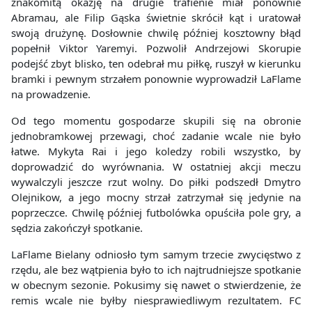
znakomitą okazję na drugie trafienie miał ponownie
Abramau, ale Filip Gąska świetnie skrócił kąt i uratował
swoją drużynę. Dosłownie chwilę później kosztowny błąd
popełnił Viktor Yaremyi. Pozwolił Andrzejowi Skorupie
podejść zbyt blisko, ten odebrał mu piłkę, ruszył w kierunku
bramki i pewnym strzałem ponownie wyprowadził LaFlame
na prowadzenie.
Od tego momentu gospodarze skupili się na obronie
jednobramkowej przewagi, choć zadanie wcale nie było
łatwe. Mykyta Rai i jego koledzy robili wszystko, by
doprowadzić do wyrównania. W ostatniej akcji meczu
wywalczyli jeszcze rzut wolny. Do piłki podszedł Dmytro
Olejnikow, a jego mocny strzał zatrzymał się jedynie na
poprzeczce. Chwilę później futbolówka opuściła pole gry, a
sędzia zakończył spotkanie.
LaFlame Bielany odniosło tym samym trzecie zwycięstwo z
rzędu, ale bez wątpienia było to ich najtrudniejsze spotkanie
w obecnym sezonie. Pokusimy się nawet o stwierdzenie, że
remis wcale nie byłby niesprawiedliwym rezultatem. FC