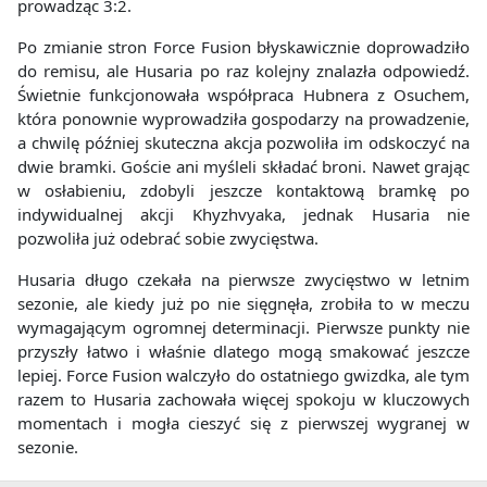
prowadząc 3:2.
Po zmianie stron Force Fusion błyskawicznie doprowadziło
do remisu, ale Husaria po raz kolejny znalazła odpowiedź.
Świetnie funkcjonowała współpraca Hubnera z Osuchem,
która ponownie wyprowadziła gospodarzy na prowadzenie,
a chwilę później skuteczna akcja pozwoliła im odskoczyć na
dwie bramki. Goście ani myśleli składać broni. Nawet grając
w osłabieniu, zdobyli jeszcze kontaktową bramkę po
indywidualnej akcji Khyzhvyaka, jednak Husaria nie
pozwoliła już odebrać sobie zwycięstwa.
Husaria długo czekała na pierwsze zwycięstwo w letnim
sezonie, ale kiedy już po nie sięgnęła, zrobiła to w meczu
wymagającym ogromnej determinacji. Pierwsze punkty nie
przyszły łatwo i właśnie dlatego mogą smakować jeszcze
lepiej. Force Fusion walczyło do ostatniego gwizdka, ale tym
razem to Husaria zachowała więcej spokoju w kluczowych
momentach i mogła cieszyć się z pierwszej wygranej w
sezonie.