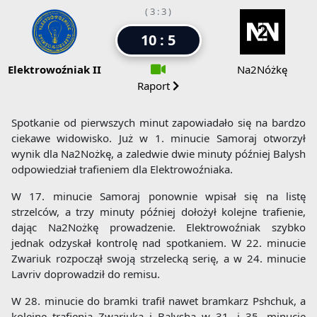
( 3 : 3 )
10 : 5
Elektrowoźniak II
Na2Nóżkę
Raport
Spotkanie od pierwszych minut zapowiadało się na bardzo
ciekawe widowisko. Już w 1. minucie Samoraj otworzył
wynik dla Na2Nożkę, a zaledwie dwie minuty później Balysh
odpowiedział trafieniem dla Elektrowoźniaka.
W 17. minucie Samoraj ponownie wpisał się na listę
strzelców, a trzy minuty później dołożył kolejne trafienie,
dając Na2Nożkę prowadzenie. Elektrowoźniak szybko
jednak odzyskał kontrolę nad spotkaniem. W 22. minucie
Zwariuk rozpoczął swoją strzelecką serię, a w 24. minucie
Lavriv doprowadził do remisu.
W 28. minucie do bramki trafił nawet bramkarz Pshchuk, a
kolejne trafienia Zwariuka i Balysha w 31. i 35. minucie