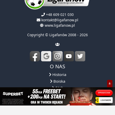
+48 609 021 030
kontakt@ligafanow.pl
www.ligafanow.pl
Copyright © Ligafanów 2008 - 2026
O NAS
Historia
Boiska
FAQ
Regulamin
Obsługa ligi
Reprezentacja
Partnerzy