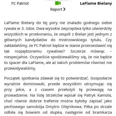
FC Patriot
LaFlame Bielany
Raport
LaFlame Bielany do tej pory nie znalazło godnego siebie
rywala w 3. lidze. Dwa wysokie zwycięstwa tylko utwierdziły
wszystkich w przekonaniu, że zespół z Bielan jest jednym z
głównych kandydatów do mistrzowskiego tytułu. Czy
zakładaliśmy, że FC Patriot będzie w stanie przeciwstawić się
tak rozpędzonemu rywalowi? Szczerze mówiąc –
niespecjalnie. Oczywiście spodziewaliśmy się, że nie będzie
to spacer dla LaFlame, ale aż takich problemów również nie
przewidywaliśmy.
Początek spotkania zdawał się to potwierdzać. Gospodarze
wyraźnie dominowali, przede wszystkim utrzymując się
przy piłce, a z czasem przełożyli tę przewagę na
prowadzenie. Na listę strzelców wpisał się Patryk Kamola,
choć równie dobrze trafienie można byłoby zapisać jako
pechowego samobója Dmytro Olejnikowa. Piłka po strzale
odbiła się bowiem od słupka, następnie od bramkarza