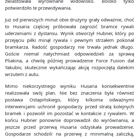
zwiastowała wyrównane widowisko. Boisko tylko
potwierdziło te przewidywania.
Już od pierwszych minut obie drużyny grały odważnie, choć
to Husaria częściej próbowała zagrozić bramce rywali
uderzeniami z dystansu. Wynik otworzył Hubner, który po
przejęciu piłki minął rywala i pewnym strzałem pokonał
bramkarza. Radość gospodarzy nie trwała jednak długo.
Goście niemal natychmiast odpowiedzieli za sprawą
Pliakina, a chwilę później prowadzenie Force Fusion dał
Yakubiv, skutecznie wykańczając akcję rozpoczętą dalekim
wrzutem z autu.
Mimo niekorzystnego wyniku Husaria konsekwentnie
realizowała swój plan. Nie bez znaczenia była również
postawa Ostapińskiego, który kilkoma odważnymi
interwencjami uchronił gospodarzy przed stratą kolejnych
bramek i pozwolił im pozostać w kontakcie z rywalem. W
końcu Hubner ponownie doprowadził do wyrównania, a
jeszcze przed przerwą Husaria odzyskała prowadzenie.
Gospodarze schodzili na przerwę z minimalną zaliczką,