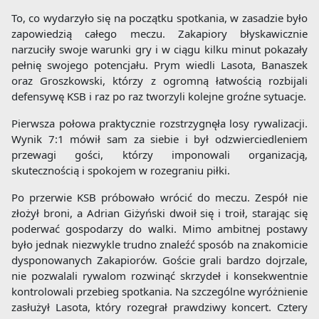
To, co wydarzyło się na początku spotkania, w zasadzie było
zapowiedzią całego meczu. Zakapiory błyskawicznie
narzuciły swoje warunki gry i w ciągu kilku minut pokazały
pełnię swojego potencjału. Prym wiedli Lasota, Banaszek
oraz Groszkowski, którzy z ogromną łatwością rozbijali
defensywę KSB i raz po raz tworzyli kolejne groźne sytuacje.
Pierwsza połowa praktycznie rozstrzygnęła losy rywalizacji.
Wynik 7:1 mówił sam za siebie i był odzwierciedleniem
przewagi gości, którzy imponowali organizacją,
skutecznością i spokojem w rozegraniu piłki.
Po przerwie KSB próbowało wrócić do meczu. Zespół nie
złożył broni, a Adrian Giżyński dwoił się i troił, starając się
poderwać gospodarzy do walki. Mimo ambitnej postawy
było jednak niezwykle trudno znaleźć sposób na znakomicie
dysponowanych Zakapiorów. Goście grali bardzo dojrzale,
nie pozwalali rywalom rozwinąć skrzydeł i konsekwentnie
kontrolowali przebieg spotkania. Na szczególne wyróżnienie
zasłużył Lasota, który rozegrał prawdziwy koncert. Cztery