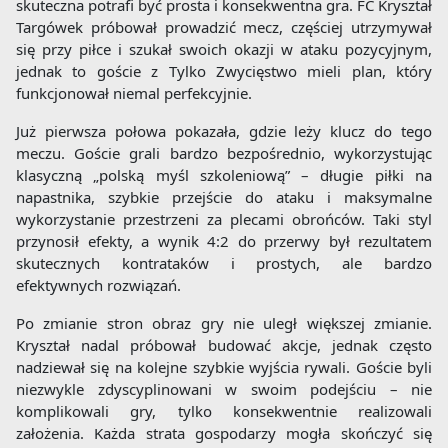
skuteczna potrafi być prosta i konsekwentna gra. FC Kryształ
Targówek próbował prowadzić mecz, częściej utrzymywał
się przy piłce i szukał swoich okazji w ataku pozycyjnym,
jednak to goście z Tylko Zwycięstwo mieli plan, który
funkcjonował niemal perfekcyjnie.
Już pierwsza połowa pokazała, gdzie leży klucz do tego
meczu. Goście grali bardzo bezpośrednio, wykorzystując
klasyczną „polską myśl szkoleniową” – długie piłki na
napastnika, szybkie przejście do ataku i maksymalne
wykorzystanie przestrzeni za plecami obrońców. Taki styl
przynosił efekty, a wynik 4:2 do przerwy był rezultatem
skutecznych kontrataków i prostych, ale bardzo
efektywnych rozwiązań.
Po zmianie stron obraz gry nie uległ większej zmianie.
Kryształ nadal próbował budować akcje, jednak często
nadziewał się na kolejne szybkie wyjścia rywali. Goście byli
niezwykle zdyscyplinowani w swoim podejściu – nie
komplikowali gry, tylko konsekwentnie realizowali
założenia. Każda strata gospodarzy mogła skończyć się