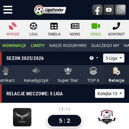
WYNIKI
LIGA
TABELA
NEWS
VIDEO
KONTAKT
NOMINACJE
LIMITY
NASZE ROZGRYWKI
DLACZEGO MY
NA
SEZON 2025/2026
5 Liga
ramkarz
Kanadyjczyk
Super Star
TOP 6
Relacje
RELACJE MECZOWE: 5 LIGA
Kolejka 13
( 3 : 1 )
5 : 2