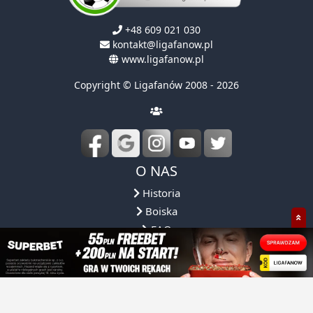
+48 609 021 030
kontakt@ligafanow.pl
www.ligafanow.pl
Copyright © Ligafanów 2008 - 2026
O NAS
Historia
Boiska
FAQ
Regulamin
Obsługa ligi
Reprezentacja
Partnerzy