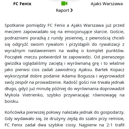
FC Fenix
Ajaks Warszawa
Raport
Spotkanie pomiędzy FC Fenix a Ajaks Warszawa już przed
meczem zapowiadało się na emocjonujące starcie. Goście,
podrażnieni porażką z rundy jesiennej, z pewnością chcieli
się odgryźć swoim rywalom i przystąpili do rywalizacji z
wyraźnym nastawieniem na walkę o komplet punktów.
Początek meczu potwierdził te zapowiedzi. Od pierwszego
gwizdka oglądaliśmy zaciętą i wyrównaną grę i to właśnie
jako pierwsi cios zadali zawodnicy Ajaksu. Bartek Kopacz
wykorzystał dobre podanie Adama Bogusza i wyprowadził
swój zespół na prowadzenie. Radość gości nie trwała jednak
długo, gdyż już minutę później do wyrównania doprowadził
Mykola Vietrienko, szybko przywracając równowagę na
boisku.
Końcówka pierwszej połowy należała jednak do gospodarzy.
Gdy wydawało się, że drużyny zejdą do szatni przy remisie,
FC Fenix zadał dwa szybkie ciosy. Najpierw na 2:1 trafił