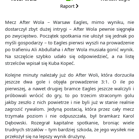
Raport
Mecz After Wola – Warsaw Eagles, mimo wyniku, nie
dostarczył zbyt dużej intrygi – After Wola pewnie sięgnęła
po zwycięstwo. Początek spotkania nie ułożył się jednak po
myśli gospodarzy – to Eagles pierwsi wyszli na prowadzenie
po trafieniu Ali Abdullaha i After Wola musiała gonić wynik.
Na szczęście szybko udało się odpowiedzieć, a na listę
strzelców wpisał się Kuba Kopeć.
Kolejne minuty należały już do After Woli, która dorzuciła
jeszcze dwa gole i objęła prowadzenie 3:1. O ile po
pierwszej, a nawet drugiej bramce Eagles jeszcze walczyli i
próbowali wrócić do gry, to po trzecim straconym golu
jakby zeszło z nich powietrze i nie byli już w stanie realnie
zagrozić rywalom. Jedyną postacią, która przez cały mecz
trzymała poziom i nie odpuszczała, był bramkarz Karol
Dębowski. Rozegrał kapitalne spotkanie, broniąc wiele
trudnych strzałów – tym bardziej szkoda, że jego wysiłek nie
przełożył się na lepszy wynik drużyny.