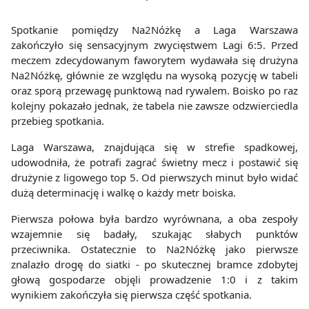
Spotkanie pomiędzy Na2Nóżkę a Laga Warszawa
zakończyło się sensacyjnym zwycięstwem Lagi 6:5. Przed
meczem zdecydowanym faworytem wydawała się drużyna
Na2Nóżkę, głównie ze względu na wysoką pozycję w tabeli
oraz sporą przewagę punktową nad rywalem. Boisko po raz
kolejny pokazało jednak, że tabela nie zawsze odzwierciedla
przebieg spotkania.
Laga Warszawa, znajdująca się w strefie spadkowej,
udowodniła, że potrafi zagrać świetny mecz i postawić się
drużynie z ligowego top 5. Od pierwszych minut było widać
dużą determinację i walkę o każdy metr boiska.
Pierwsza połowa była bardzo wyrównana, a oba zespoły
wzajemnie się badały, szukając słabych punktów
przeciwnika. Ostatecznie to Na2Nóżkę jako pierwsze
znalazło drogę do siatki - po skutecznej bramce zdobytej
głową gospodarze objęli prowadzenie 1:0 i z takim
wynikiem zakończyła się pierwsza część spotkania.