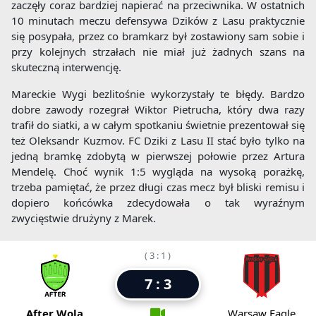
zaczęły coraz bardziej napierać na przeciwnika. W ostatnich
10 minutach meczu defensywa Dzików z Lasu praktycznie
się posypała, przez co bramkarz był zostawiony sam sobie i
przy kolejnych strzałach nie miał już żadnych szans na
skuteczną interwencję.
Mareckie Wygi bezlitośnie wykorzystały te błędy. Bardzo
dobre zawody rozegrał Wiktor Pietrucha, który dwa razy
trafił do siatki, a w całym spotkaniu świetnie prezentował się
też Oleksandr Kuzmov. FC Dziki z Lasu II stać było tylko na
jedną bramkę zdobytą w pierwszej połowie przez Artura
Mendelę. Choć wynik 1:5 wygląda na wysoką porażkę,
trzeba pamiętać, że przez długi czas mecz był bliski remisu i
dopiero końcówka zdecydowała o tak wyraźnym
zwycięstwie drużyny z Marek.
( 3 : 1 )
7 : 3
After Wola
Warsaw Eagle