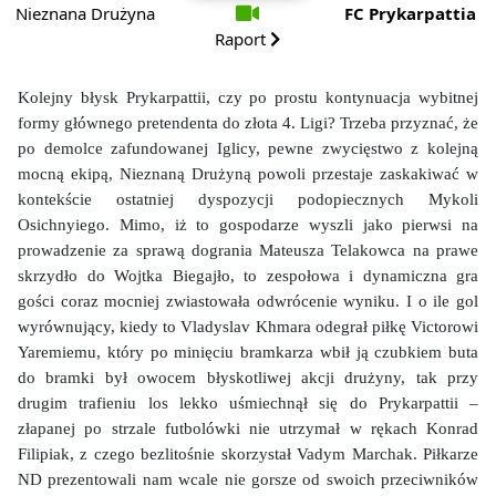
Nieznana Drużyna
FC Prykarpattia
Raport
Kolejny błysk Prykarpattii, czy po prostu kontynuacja wybitnej
formy głównego pretendenta do złota 4. Ligi? Trzeba przyznać, że
po demolce zafundowanej Iglicy, pewne zwycięstwo z kolejną
mocną ekipą, Nieznaną Drużyną powoli przestaje zaskakiwać w
kontekście ostatniej dyspozycji podopiecznych Mykoli
Osichnyiego. Mimo, iż to gospodarze wyszli jako pierwsi na
prowadzenie za sprawą dogrania Mateusza Telakowca na prawe
skrzydło do Wojtka Biegajło, to zespołowa i dynamiczna gra
gości coraz mocniej zwiastowała odwrócenie wyniku. I o ile gol
wyrównujący, kiedy to Vladyslav Khmara odegrał piłkę Victorowi
Yaremiemu, który po minięciu bramkarza wbił ją czubkiem buta
do bramki był owocem błyskotliwej akcji drużyny, tak przy
drugim trafieniu los lekko uśmiechnął się do Prykarpattii –
złapanej po strzale futbolówki nie utrzymał w rękach Konrad
Filipiak, z czego bezlitośnie skorzystał Vadym Marchak. Piłkarze
ND prezentowali nam wcale nie gorsze od swoich przeciwników