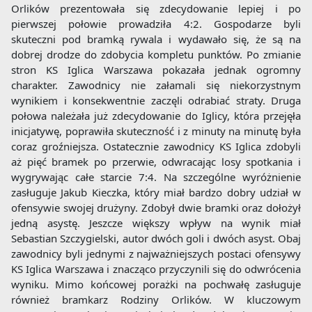
Orlików prezentowała się zdecydowanie lepiej i po
pierwszej połowie prowadziła 4:2. Gospodarze byli
skuteczni pod bramką rywala i wydawało się, że są na
dobrej drodze do zdobycia kompletu punktów. Po zmianie
stron KS Iglica Warszawa pokazała jednak ogromny
charakter. Zawodnicy nie załamali się niekorzystnym
wynikiem i konsekwentnie zaczęli odrabiać straty. Druga
połowa należała już zdecydowanie do Iglicy, która przejęła
inicjatywę, poprawiła skuteczność i z minuty na minutę była
coraz groźniejsza. Ostatecznie zawodnicy KS Iglica zdobyli
aż pięć bramek po przerwie, odwracając losy spotkania i
wygrywając całe starcie 7:4. Na szczególne wyróżnienie
zasługuje Jakub Kieczka, który miał bardzo dobry udział w
ofensywie swojej drużyny. Zdobył dwie bramki oraz dołożył
jedną asystę. Jeszcze większy wpływ na wynik miał
Sebastian Szczygielski, autor dwóch goli i dwóch asyst. Obaj
zawodnicy byli jednymi z najważniejszych postaci ofensywy
KS Iglica Warszawa i znacząco przyczynili się do odwrócenia
wyniku. Mimo końcowej porażki na pochwałę zasługuje
również bramkarz Rodziny Orlików. W kluczowym