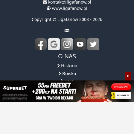
www.ligafanow.pl
Copyright © Ligafanów 2008 - 2026
O NAS
Historia
Boiska
FAQ
Regulamin
Obsługa ligi
Reprezentacja
Partnerzy
NASZA OFERTA
NASZE ROZGRYWKI
DLACZEGO MY?
SPOŁECZNOŚ