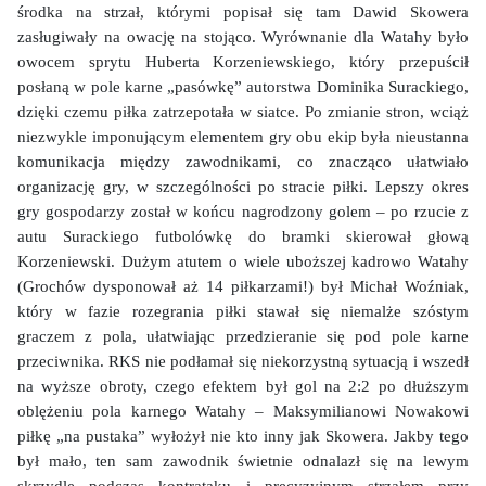
środka na strzał, którymi popisał się tam Dawid Skowera
zasługiwały na owację na stojąco. Wyrównanie dla Watahy było
owocem sprytu Huberta Korzeniewskiego, który przepuścił
posłaną w pole karne „pasówkę” autorstwa Dominika Surackiego,
dzięki czemu piłka zatrzepotała w siatce. Po zmianie stron, wciąż
niezwykle imponującym elementem gry obu ekip była nieustanna
komunikacja między zawodnikami, co znacząco ułatwiało
organizację gry, w szczególności po stracie piłki. Lepszy okres
gry gospodarzy został w końcu nagrodzony golem – po rzucie z
autu Surackiego futbolówkę do bramki skierował głową
Korzeniewski. Dużym atutem o wiele uboższej kadrowo Watahy
(Grochów dysponował aż 14 piłkarzami!) był Michał Woźniak,
który w fazie rozegrania piłki stawał się niemalże szóstym
graczem z pola, ułatwiając przedzieranie się pod pole karne
przeciwnika. RKS nie podłamał się niekorzystną sytuacją i wszedł
na wyższe obroty, czego efektem był gol na 2:2 po dłuższym
oblężeniu pola karnego Watahy – Maksymilianowi Nowakowi
piłkę „na pustaka” wyłożył nie kto inny jak Skowera. Jakby tego
był mało, ten sam zawodnik świetnie odnalazł się na lewym