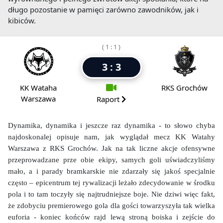
długo pozostanie w pamięci zarówno zawodników, jak i
kibiców.
( 1 : 1 )
3 : 3
KK Wataha
RKS Grochów
Warszawa
Raport
Dynamika, dynamika i jeszcze raz dynamika - to słowo chyba
najdoskonalej opisuje nam, jak wyglądał mecz KK Watahy
Warszawa z RKS Grochów. Jak na tak liczne akcje ofensywne
przeprowadzane prze obie ekipy, samych goli uświadczyliśmy
mało, a i parady bramkarskie nie zdarzały się jakoś specjalnie
często – epicentrum tej rywalizacji leżało zdecydowanie w środku
pola i to tam toczyły się najtrudniejsze boje. Nie dziwi więc fakt,
że zdobyciu premierowego gola dla gości towarzyszyła tak wielka
euforia - koniec końców rajd lewą stroną boiska i zejście do