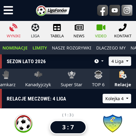
WYNIKI
LIGA
TABELA
NEWS
VIDEO
KONTAKT
NOMINACJE
LIMITY
NASZE ROZGRYWKI
DLACZEGO MY
NA
SEZON LATO 2026
4 Liga
ramkarz
Kanadyjczyk
Super Star
TOP 6
Relacje
RELACJE MECZOWE: 4 LIGA
Kolejka 4
( 1 : 3 )
3 : 7