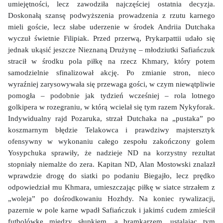
umiejętności, lecz zawodziła najczęściej ostatnia decyzja.
Doskonałą szansę podwyższenia prowadzenia z rzutu karnego
mieli goście, lecz słabe uderzenie w środek Andriia Dutchaka
wyczuł świetnie Filipiak. Przed przerwą, Prykarpattii udało się
jednak ukąsić jeszcze Nieznaną Drużynę – młodziutki Safiańczuk
stracił w środku pola piłkę na rzecz Khmary, który potem
samodzielnie sfinalizował akcję. Po zmianie stron, nieco
wyraźniej zarysowywała się przewaga gości, w czym niewątpliwie
pomogła – podobnie jak tydzień wcześniej – rola lotnego
golkipera w rozegraniu, w którą wcielał się tym razem Nykyforak.
Indywidualny rajd Pozaruka, strzał Dutchaka na „pustaka” po
koszmarnym błędzie Telakowca i prawdziwy majstersztyk
ofensywny w wykonaniu całego zespołu zakończony golem
Yosypchuka sprawiły, że nadzieje ND na korzystny rezultat
stopniały niemalże do zera. Kapitan ND, Alan Mostowski znalazł
wprawdzie drogę do siatki po podaniu Biegajło, lecz prędko
odpowiedział mu Khmara, umieszczając piłkę w siatce strzałem z
„woleja” po dośrodkowaniu Hozhdy. Na koniec rywalizacji,
pazernie w pole karne wpadł Safiańczuk i jakimś cudem zmieścił
futbolówkę między słupkiem, a bramkarzem, ustalając tym