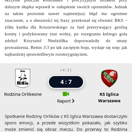
skrzydle podczas kontrataku i precyzyjnym strzałem przy
dalszym słupku wprawił w osłupienie swoich oponentów. Jednak
na takim poziomie nawet najmniejszy błąd ma ogromne
znaczenie, a o słuszności tej frazy przekonał się również RKS –
żółta kartka dla Kruszewskiego za faul przerywający groźną
kontrę i podyktowany rzut wolny, po rozegraniu którego gola
zdobył Krzysztof Niedziółka doprowadziły do utraty
prowadzenia. Remis 3:3 po tak zaciętym boju, wydaje się więc jak
najbardziej sprawiedliwym rozstrzygnięciem.
( 4 : 2 )
4 : 7
Rodzina Orlikeone
KS Iglica
Warszawa
Raport
Spotkanie Rodziny Orlików z KS Iglica Warszawa dostarczyło
sporo emocji, a przede wszystkim pokazało, jak szybko
może zmienić się obraz meczu. Do przerwy to Rodzina