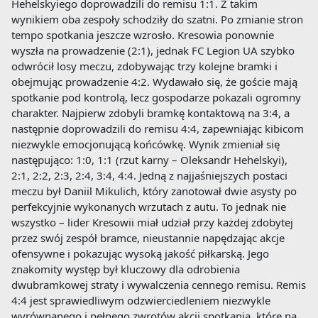
Hehelskyiego doprowadzili do remisu 1:1. Z takim
wynikiem oba zespoły schodziły do szatni. Po zmianie stron
tempo spotkania jeszcze wzrosło. Kresowia ponownie
wyszła na prowadzenie (2:1), jednak FC Legion UA szybko
odwrócił losy meczu, zdobywając trzy kolejne bramki i
obejmując prowadzenie 4:2. Wydawało się, że goście mają
spotkanie pod kontrolą, lecz gospodarze pokazali ogromny
charakter. Najpierw zdobyli bramkę kontaktową na 3:4, a
następnie doprowadzili do remisu 4:4, zapewniając kibicom
niezwykle emocjonującą końcówkę. Wynik zmieniał się
następująco: 1:0, 1:1 (rzut karny – Oleksandr Hehelskyi),
2:1, 2:2, 2:3, 2:4, 3:4, 4:4. Jedną z najjaśniejszych postaci
meczu był
Daniil Mikulich, który zanotował dwie asysty po
perfekcyjnie wykonanych wrzutach z autu. To jednak nie
wszystko – lider Kresowii miał udział przy każdej zdobytej
przez swój zespół bramce, nieustannie napędzając akcje
ofensywne i pokazując wysoką jakość piłkarską. Jego
znakomity występ był kluczowy dla odrobienia
dwubramkowej straty i wywalczenia cennego remisu. Remis
4:4 jest sprawiedliwym odzwierciedleniem niezwykle
wyrównanego i pełnego zwrotów akcji spotkania, które na