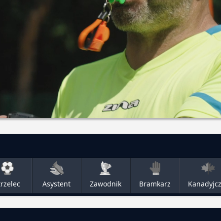
trzelec
Asystent
Zawodnik
Bramkarz
Kanadyjc