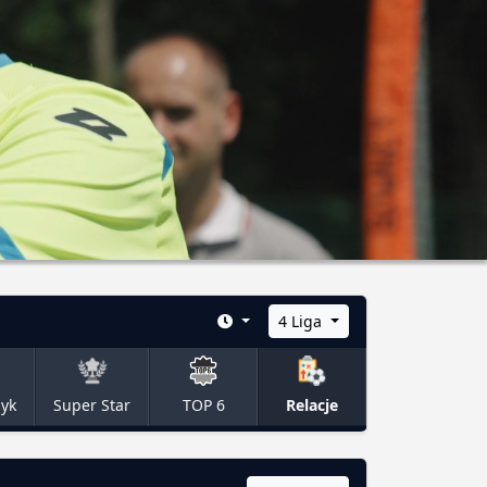
4 Liga
zyk
Super Star
TOP 6
Relacje