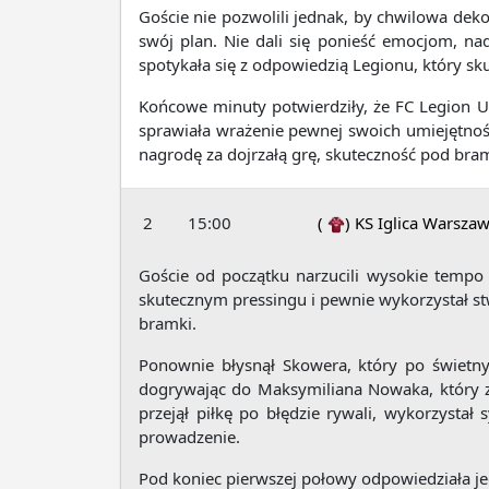
Goście nie pozwolili jednak, by chwilowa dek
swój plan. Nie dali się ponieść emocjom, na
spotykała się z odpowiedzią Legionu, który s
Końcowe minuty potwierdziły, że FC Legion 
sprawiała wrażenie pewnej swoich umiejętnośc
nagrodę za dojrzałą grę, skuteczność pod br
2
15:00
(
)
KS Iglica Warsza
Goście od początku narzucili wysokie tempo 
skutecznym pressingu i pewnie wykorzystał stw
bramki.
Ponownie błysnął Skowera, który po świetny
dogrywając do Maksymiliana Nowaka, który zd
przejął piłkę po błędzie rywali, wykorzysta
prowadzenie.
Pod koniec pierwszej połowy odpowiedziała j