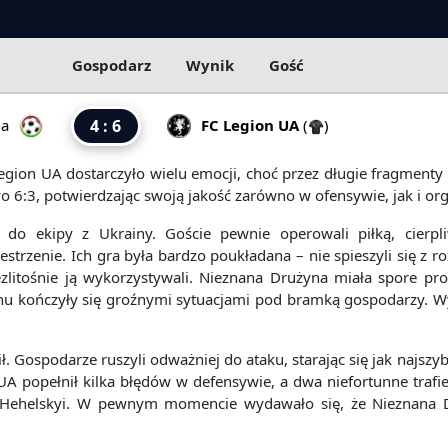
Gospodarz
Wynik
Gość
na
4 : 6
FC Legion UA
(
)
ion UA dostarczyło wielu emocji, choć przez długie fragmenty to
 6:3, potwierdzając swoją jakość zarówno w ofensywie, jak i orga
do ekipy z Ukrainy. Goście pewnie operowali piłką, cierpli
estrzenie. Ich gra była bardzo poukładana – nie spieszyli się z
bezlitośnie ją wykorzystywali. Nieznana Drużyna miała spore p
onu kończyły się groźnymi sytuacjami pod bramką gospodarzy. W
. Gospodarze ruszyli odważniej do ataku, starając się jak najszybc
UA popełnił kilka błędów w defensywie, a dwa niefortunne trafie
dr Hehelskyi. W pewnym momencie wydawało się, że Nieznana D