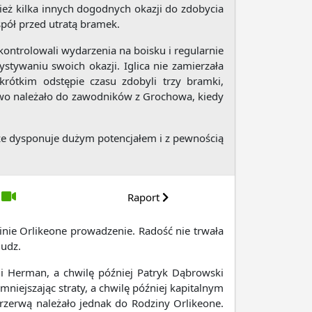
ież kilka innych dogodnych okazji do zdobycia
spół przed utratą bramek.
ontrolowali wydarzenia na boisku i regularnie
tywaniu swoich okazji. Iglica nie zamierzała
rótkim odstępie czasu zdobyli trzy bramki,
łowo należało do zawodników z Grochowa, kiedy
że dysponuje dużym potencjałem i z pewnością
Raport
nie Orlikeone prowadzenie. Radość nie trwała
Budz.
ni Herman, a chwilę później Patryk Dąbrowski
mniejszając straty, a chwilę później kapitalnym
rzerwą należało jednak do Rodziny Orlikeone.