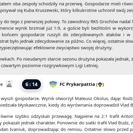
ultatem oba zespoły schodziły na przerwę. Gospodarze mieli równ
isywał się Kuba Kruszewski, który kilkukrotnie uchronił swój ze
y do tego z pierwszej połowy. To zawodnicy RKS Grochów nadal k
ie wynik brzmiał już 1:9, a goście byli bezlitośni w wykorzys
d końcem gospodarze ruszyli do zdecydowanych ataków i w k
 strat było jednak zdecydowanie za późno. Co więcej, ostatnie s
przypieczętowując efektowne zwycięstwo swojej drużyny.
wkach. Po nieudanym starcie sezonu drużyna pokazała jednak, 
a czwartym poziomie rozgrywkowym Ligi Letniej.
ne
6 : 14
FC Prykarpattia
(
)
 wyszli gospodarze. Wynik otworzył Mateusz Okolus, dając Rodzi
iedziała błyskawicznie, kiedy do wyrównania doprowadził Vlad 
równie szybko odzyskali przewagę. Najpierw na 2:1 trafił Anto
 pokazali jednak charakter. Ponownie do siatki trafił Vlad Budz, z
hdan Ivaniuk, doprowadzając do remisu. Ostatnie słowo przed p