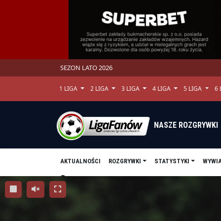
SEZON LATO 2026
1 LIGA
2 LIGA
3 LIGA
4 LIGA
5 LIGA
6
NASZE ROZGRYWKI
AKTUALNOŚCI
ROZGRYWKI
STATYSTYKI
WYWI