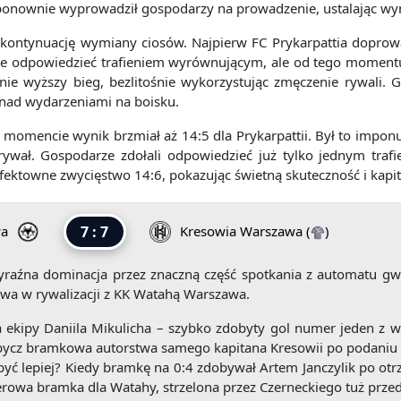
ponownie wyprowadził gospodarzy na prowadzenie, ustalając wyn
ł kontynuację wymiany ciosów. Najpierw FC Prykarpattia doprowa
ze odpowiedzieć trafieniem wyrównującym, ale od tego momentu n
nie wyższy bieg, bezlitośnie wykorzystując zmęczenie rywali. 
 nad wydarzeniami na boisku.
m momencie wynik brzmiał aż 14:5 dla Prykarpattii. Był to imp
grywał. Gospodarze zdołali odpowiedzieć już tylko jednym tra
efektowne zwycięstwo 14:6, pokazując świetną skuteczność i kapit
wa
7 : 7
Kresowia Warszawa
(
)
yraźna dominacja przez znaczną część spotkania z automatu gwa
awa w rywalizacji z KK Watahą Warszawa.
 ekipy Daniila Mikulicha – szybko zdobyty gol numer jeden z w
dobycz bramkowa autorstwa samego kapitana Kresowii po podaniu
yć lepiej? Kiedy bramkę na 0:4 zdobywał Artem Janczylik po otr
rowa bramka dla Watahy, strzelona przez Czerneckiego tuż przed 