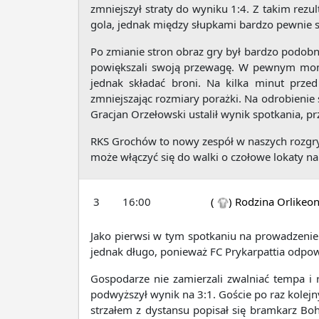
zmniejszył straty do wyniku 1:4. Z takim rez
gola, jednak między słupkami bardzo pewnie sp
Po zmianie stron obraz gry był bardzo podobn
powiększali swoją przewagę. W pewnym momenc
jednak składać broni. Na kilka minut prze
zmniejszając rozmiary porażki. Na odrobienie
Gracjan Orzełowski ustalił wynik spotkania, 
RKS Grochów to nowy zespół w naszych rozgry
może włączyć się do walki o czołowe lokaty n
3
16:00
(
)
Rodzina Orlikeo
Jako pierwsi w tym spotkaniu na prowadzenie
jednak długo, ponieważ FC Prykarpattia odpow
Gospodarze nie zamierzali zwalniać tempa i 
podwyższył wynik na 3:1. Goście po raz kolejny
strzałem z dystansu popisał się bramkarz Bo