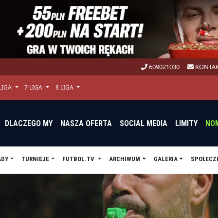
609021030
KONTAK
 LIGA
7 LIGA
8 LIGA
DLACZEGO MY
NASZA OFERTA
SOCIAL MEDIA
LIMITY
NO
ADY
TURNIEJE
FUTBOL.TV
ARCHIWUM
GALERIA
SPOŁECZ