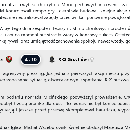
oncentracja wybiła ich z rytmu. Mimo pechowych interwencji zac
dal kontrolowali tempo gry i cierpliwie budowali kolejne akc
kutecznie neutralizował zapędy przeciwnika i ponownie powiększa
UA był tego dnia zespołem lepszym. Mimo chwilowych problemó
i i ani na moment nie straciła wiary w końcowy sukces. Ostatecz
amką rywali oraz umiejętność zachowania spokoju nawet wtedy, g
wa
4 : 10
RKS Grochów
(
)
i agresywny pressing. Już jedna z pierwszych akcji meczu przy
orzoną sobie sytuację, otwierając wynik spotkania. RKS nie zwaln
m podaniu Konrada Micińskiego podwyższył prowadzenie. Chwil
obył trzecią bramkę dla gości. To jednak nie był koniec popis
ł sytuację i jeszcze przed przerwą skompletował hat-tricka, w
ednak Iglica. Michał Wszeborowski świetnie obsłużył Mateusza 