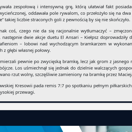
wała zespołową i intensywną grę, którą ułatwiał fakt posiadan
wycieńczonej, oddawała pole rywalom, co przełożyło się na dwa 
 takiej liczbie straconych goli z pewnością by się nie skończyło.
nak coś, czego nie da się racjonalnie wytłumaczyć – zmęczona
 następnie dwie akcje duetu El Ansari – Kiełpsz doprowadziły
 trafieniom – lobowi nad wychodzącym bramkarzem w wykonan
h z głębi własnej połowy.
mierzali pewnie po zwycięską bramkę, lecz jak grom z jasnego n
ójcze. Los uśmiechnął się jednak do dzielnie walczących gospod
wano rzut wolny, szczęśliwie zamieniony na bramkę przez Macieja
zawskiej Kresowii pada remis 7:7 po spotkaniu pełnym piłkarskic
ysokiej przewagi.