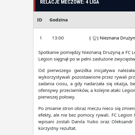
RELACJE MECZOWE: 4 LIGA
ID
Godzina
1
13:00
(
)
Nieznana Druży
Spotkanie pomiędzy Nieznaną Drużyną a FC Leg
Legion sięgnął po w pełni zasłużone zwycięstwo
Od pierwszego gwizdka inicjatywa należała 
wykorzystywali pozostawione przez rywali prz
zadania ciosu, a gdy nadarzała się okazja, 
ofensywy przeciwników, a kolejne ataki Legi
pierwszej połowy.
Po zmianie stron obraz meczu nieco się zmienił
efekty, ale nie bez pomocy rywali. FC Legion 
wpisani zostali Danila Yuiko oraz Oleksan
korzystny rezultat.