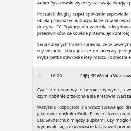
Adam Ryszkowski wykorzystał swoją okazję i 
Początek drugiej części spotkania zapowiada
objęła prowadzenie. Gospodarze zdołali jeszc
drużyna. FC Prykarpattia wrzuciła zdecydowa
przeciwników, całkowicie przejmując kontrolę
Seria kolejnych trafień sprawiła, że w pewny
siły zespołu, który jeszcze do przerwy prze
Prykarpattia odwróciła losy meczu i odniosła 
4
16:00
(
)
KK Wataha Warsza
Czy 1:4 do przerwy to bezpieczny wynik, a w
czym dobitnie przekonała się Kresowia Warsz
Wszystko rozpoczęło się wręcz śpiewająco dla
jako owoc doskoku Kirilla Pshyka i trzecia z
Leu Sakharchuk między słupkami. Czy mogło b
wydawało się, że oczywiście tak. Nawet premie