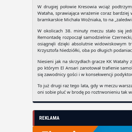
W drugiej połowie Kresowia wciąż podtrzymy
Wataha, sprawiająca wrażenie coraz bardziej 
bramkarskie Michała Woźniaka, to na „zaledwie”
W okolicach 38. minuty meczu stało się jed
Remontadę rozpoczął samodzielnie Czernecki,
osiągnęli dzięki absolutnie widowiskowym
Krzysztofa Niedziółki, oba po długich podaniac
Niesieni jak na skrzydłach gracze KK Watahy z
po którym El Ansari zanotował trafienie samob
się zawodnicy gości i w konsekwencji podykto
To już drugi raz tego lata, gdy w meczu wars
oni sobie pluć w brodę po roztrwonieniu tak w
REKLAMA