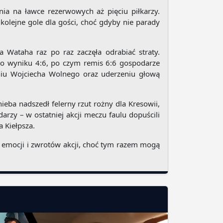
ia na ławce rezerwowych aż pięciu piłkarzy.
kolejne gole dla gości, choć gdyby nie parady
 Wataha raz po raz zaczęła odrabiać straty.
 do wyniku 4:6, po czym remis 6:6 gospodarze
iu Wojciecha Wolnego oraz uderzeniu głową
ieba nadszedł felerny rzut rożny dla Kresowii,
arzy – w ostatniej akcji meczu faulu dopuścili
 Kiełpsza.
h emocji i zwrotów akcji, choć tym razem mogą