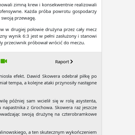
howali zimną krew i konsekwentnie realizowali
je ofensywne. Każda próba powrotu gospodarzy
ł swoją przewagę.
w w drugiej połowie drużyna przez cały mecz
ny wynik 6:3 jest w pełni zasłużony i stanowi
dy przeciwnik próbował wrócić do meczu.
Raport
niosła efekt. Dawid Skowera odebrał piłkę po
iał tempa, a kolejne ataki przynosiły następne
ę później sam wcielił się w rolę asystenta,
u napastnika z Grochowa. Skowera raz jeszcze
yprowadzając swoją drużynę na czterobramkowe
Malinowskiego, a ten skutecznym wykończeniem