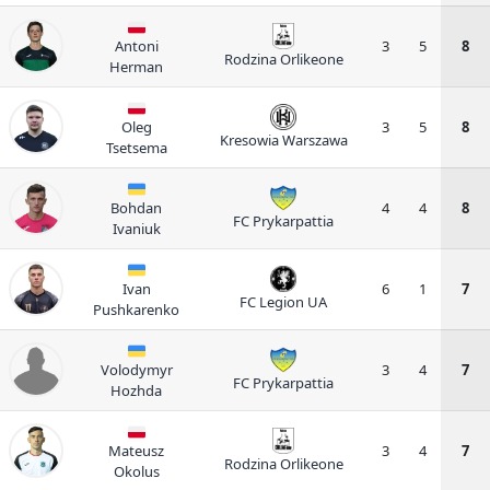
Antoni
3
5
8
Rodzina Orlikeone
Herman
Oleg
3
5
8
Kresowia Warszawa
Tsetsema
Bohdan
4
4
8
FC Prykarpattia
Ivaniuk
Ivan
6
1
7
FC Legion UA
Pushkarenko
Volodymyr
3
4
7
FC Prykarpattia
Hozhda
Mateusz
3
4
7
Rodzina Orlikeone
Okolus