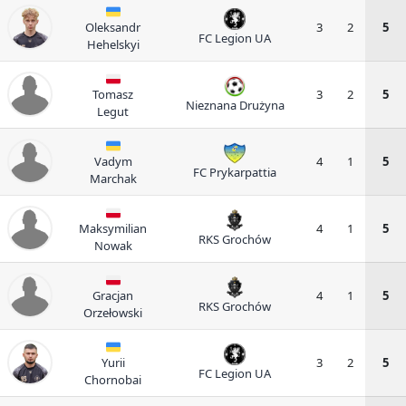
Oleksandr
3
2
5
FC Legion UA
Hehelskyi
Tomasz
3
2
5
Nieznana Drużyna
Legut
Vadym
4
1
5
FC Prykarpattia
Marchak
Maksymilian
4
1
5
RKS Grochów
Nowak
Gracjan
4
1
5
RKS Grochów
Orzełowski
Yurii
3
2
5
FC Legion UA
Chornobai