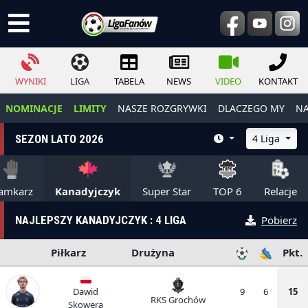
WYNIKI
LIGA
TABELA
NEWS
VIDEO
KONTAKT
NOMINACJE
LIMITY
NASZE ROZGRYWKI
DLACZEGO MY
NA
SEZON LATO 2026
4 Liga
amkarz
Kanadyjczyk
Super Star
TOP 6
Relacje
NAJLEPSZY KANADYJCZYK : 4 LIGA
Pobierz
Piłkarz
Drużyna
Pkt.
Dawid
9
6
15
RKS Grochów
Skowera