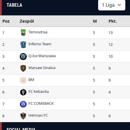
TABELA
Poz
Zespół
M
Pkt.
Ternovitsia
1
5
13
Inferno Team
2
5
12
Q-Ice Warszawa
3
5
10
Warsaw Sinaloa
4
5
9
BM
5
5
9
FC Kebavita
6
5
4
FC COMEBACK
7
5
1
Hetman FC
8
5
0
SOCIAL MEDIA