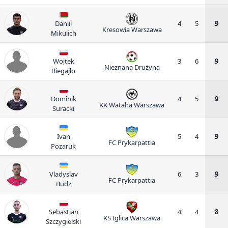
Daniil
4
5
9
Kresowia Warszawa
Mikulich
Wojtek
3
6
9
Nieznana Drużyna
Biegajło
Dominik
4
5
9
KK Wataha Warszawa
Suracki
Ivan
5
4
9
FC Prykarpattia
Pozaruk
Vladyslav
6
3
9
FC Prykarpattia
Budz
Sebastian
4
4
8
KS Iglica Warszawa
Szczygielski