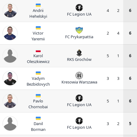
Andrii
4
2
6
FC Legion UA
Hehelskyi
Victor
2
4
6
FC Prykarpattia
Yaremii
Karol
5
1
6
RKS Grochów
Oleszkiewicz
Vadym
3
3
6
Kresowia Warszawa
Bezbidovych
Pavlo
5
1
6
FC Legion UA
Chornobai
Danil
3
2
5
FC Legion UA
Borman