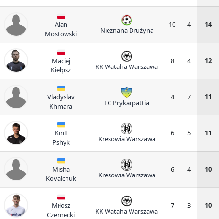
Alan
10
4
14
Nieznana Drużyna
Mostowski
Maciej
8
4
12
KK Wataha Warszawa
Kiełpsz
Vladyslav
4
7
11
FC Prykarpattia
Khmara
Kirill
6
5
11
Kresowia Warszawa
Pshyk
Misha
6
4
10
Kresowia Warszawa
Kovalchuk
Miłosz
7
3
10
KK Wataha Warszawa
Czernecki