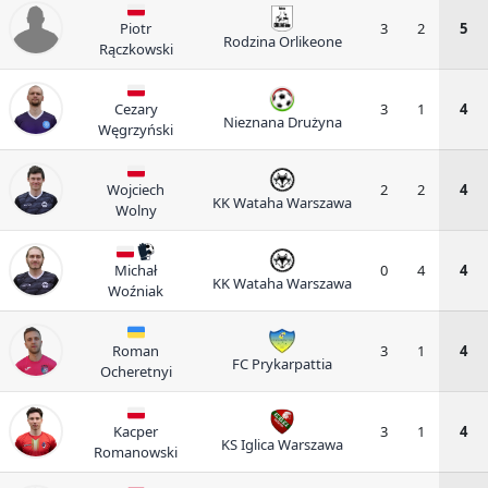
Piotr
3
2
5
Rodzina Orlikeone
Rączkowski
Cezary
3
1
4
Nieznana Drużyna
Węgrzyński
Wojciech
2
2
4
KK Wataha Warszawa
Wolny
Michał
0
4
4
KK Wataha Warszawa
Woźniak
Roman
3
1
4
FC Prykarpattia
Ocheretnyi
Kacper
3
1
4
KS Iglica Warszawa
Romanowski