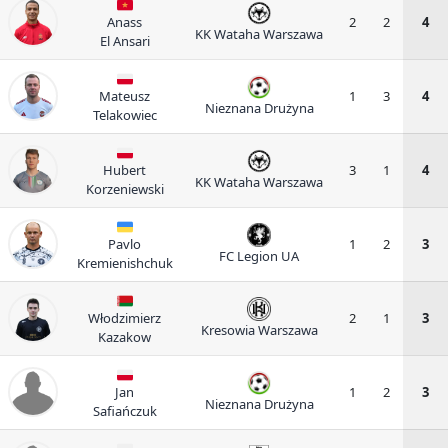
Anass
2
2
4
KK Wataha Warszawa
El Ansari
Mateusz
1
3
4
Nieznana Drużyna
Telakowiec
Hubert
3
1
4
KK Wataha Warszawa
Korzeniewski
Pavlo
1
2
3
FC Legion UA
Kremienishchuk
Włodzimierz
2
1
3
Kresowia Warszawa
Kazakow
Jan
1
2
3
Nieznana Drużyna
Safiańczuk