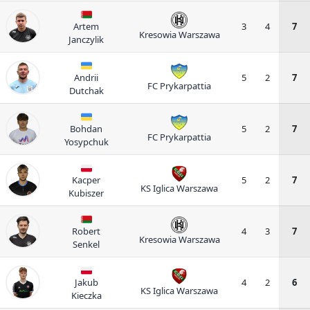
Artem
3
4
7
Kresowia Warszawa
Janczylik
Andrii
5
2
7
FC Prykarpattia
Dutchak
Bohdan
5
2
7
FC Prykarpattia
Yosypchuk
Kacper
5
2
7
KS Iglica Warszawa
Kubiszer
Robert
4
3
7
Kresowia Warszawa
Senkel
Jakub
4
2
6
KS Iglica Warszawa
Kieczka