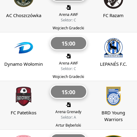
Arena AWF
AC Choszczówka
FC Razam
Sektor: C
Wojciech Gradecki
15:00
Arena AWF
Dynamo Wołomin
LEPANÉS F.C.
Sektor: C
Wojciech Gradecki
15:00
Arena Grenady
FC Patetikos
BRD Young
Sektor: A
Warriors
Artur Bębeński