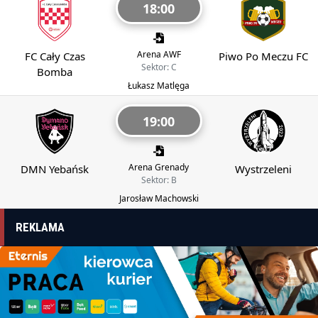
18:00
Arena AWF
FC Cały Czas
Piwo Po Meczu FC
Sektor: C
Bomba
Łukasz Matlęga
19:00
Arena Grenady
DMN Yebańsk
Wystrzeleni
Sektor: B
Jarosław Machowski
REKLAMA