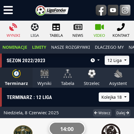
WYNIKI
LIGA
TABELA
NEWS
VIDEO
KONTAKT
NOMINACJE
LIMITY
NASZE ROZGRYWKI
DLACZEGO MY
NA
SEZON 2022/2023
12 Liga
Terminarz
Wyniki
Tabela
Strzelec
Asystent
TERMINARZ : 12 LIGA
Kolejka 18
Niedziela, 8 Czerwiec 2025
Wstecz
Dalej
14:00