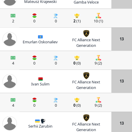
Mateusz Krajewski
Gamba Veloce
2
0
0
2
(1)
10 (1)
13
FC Alliance Next
Emurlan Oskonaliev
Generation
4
0
0
0
(0)
9 (2)
13
FC Alliance Next
Ivan Sulim
Generation
4
0
0
0
(0)
9 (2)
13
FC Alliance Next
Serhii Zarubin
Generation