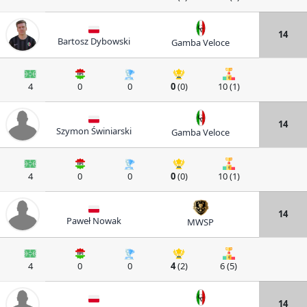
14
Bartosz Dybowski
Gamba Veloce
4
0
0
0
(0)
10 (1)
14
Szymon Świniarski
Gamba Veloce
4
0
0
0
(0)
10 (1)
14
Paweł Nowak
MWSP
4
0
0
4
(2)
6 (5)
14