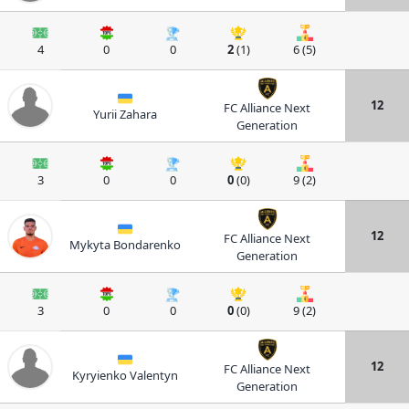
4
0
0
2
(1)
6 (5)
12
FC Alliance Next
Yurii Zahara
Generation
3
0
0
0
(0)
9 (2)
12
FC Alliance Next
Mykyta Bondarenko
Generation
3
0
0
0
(0)
9 (2)
12
FC Alliance Next
Kyryienko Valentyn
Generation