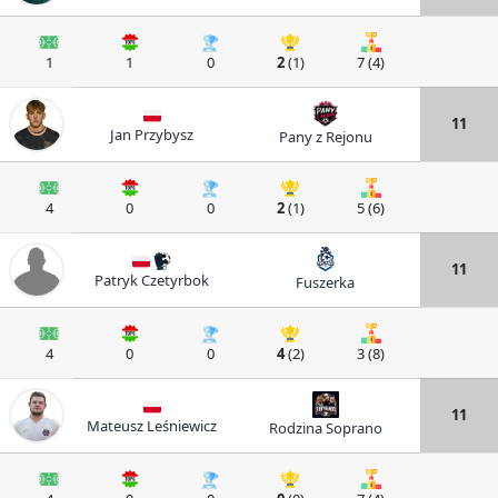
1
1
0
2
(1)
7 (4)
11
Jan Przybysz
Pany z Rejonu
4
0
0
2
(1)
5 (6)
11
Patryk Czetyrbok
Fuszerka
4
0
0
4
(2)
3 (8)
11
Mateusz Leśniewicz
Rodzina Soprano