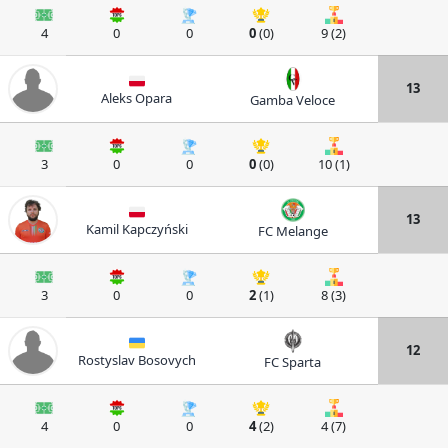
4
0
0
0
(0)
9 (2)
13
Aleks Opara
Gamba Veloce
3
0
0
0
(0)
10 (1)
13
Kamil Kapczyński
FC Melange
3
0
0
2
(1)
8 (3)
12
Rostyslav Bosovych
FC Sparta
4
0
0
4
(2)
4 (7)