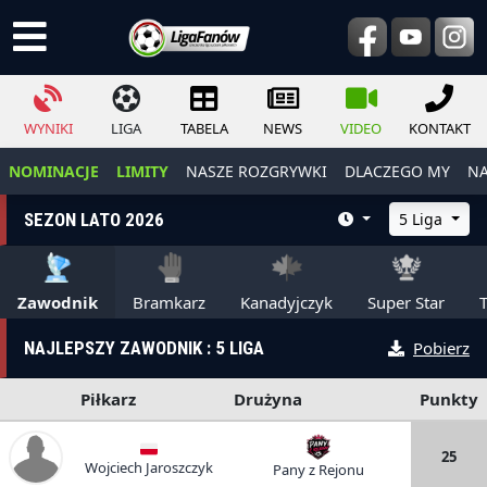
WYNIKI
LIGA
TABELA
NEWS
VIDEO
KONTAKT
NOMINACJE
LIMITY
NASZE ROZGRYWKI
DLACZEGO MY
NA
SEZON LATO 2026
5 Liga
Zawodnik
Bramkarz
Kanadyjczyk
Super Star
NAJLEPSZY ZAWODNIK : 5 LIGA
Pobierz
Piłkarz
Drużyna
Punkty
25
Wojciech Jaroszczyk
Pany z Rejonu