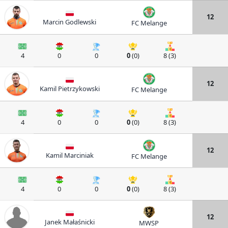
12
Marcin Godlewski
FC Melange
4
0
0
0
(0)
8 (3)
12
Kamil Pietrzykowski
FC Melange
4
0
0
0
(0)
8 (3)
12
Kamil Marciniak
FC Melange
4
0
0
0
(0)
8 (3)
12
Janek Małaśnicki
MWSP