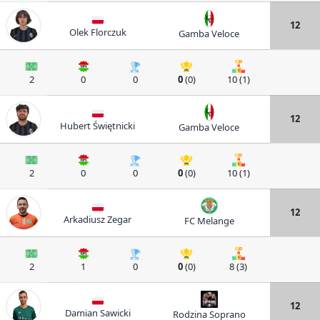
12
Olek Florczuk
Gamba Veloce
2
0
0
0
(0)
10 (1)
12
Hubert Świętnicki
Gamba Veloce
2
0
0
0
(0)
10 (1)
12
Arkadiusz Zegar
FC Melange
2
1
0
0
(0)
8 (3)
12
Damian Sawicki
Rodzina Soprano