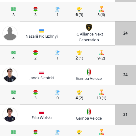
3
3
1
6
(3)
5 (6)
24
FC Alliance Next
Nazarii Pidluzhnyi
Generation
4
2
1
2
(1)
9 (2)
24
Janek Sienicki
Gamba Veloce
4
3
0
4
(2)
10 (1)
21
Filip Wolski
Gamba Veloce