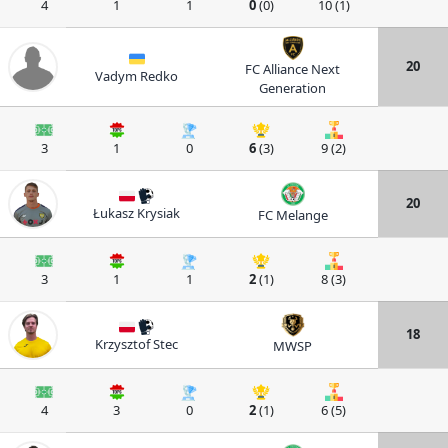
4
1
1
0
(0)
10 (1)
20
FC Alliance Next
Vadym Redko
Generation
3
1
0
6
(3)
9 (2)
20
Łukasz Krysiak
FC Melange
3
1
1
2
(1)
8 (3)
18
Krzysztof Stec
MWSP
4
3
0
2
(1)
6 (5)