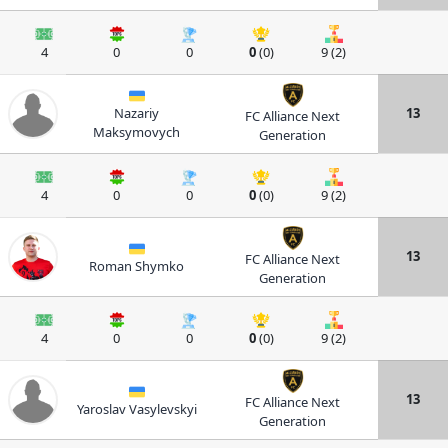
4
0
0
0
(0)
9 (2)
Nazariy
13
FC Alliance Next
Maksymovych
Generation
4
0
0
0
(0)
9 (2)
13
FC Alliance Next
Roman Shymko
Generation
4
0
0
0
(0)
9 (2)
13
FC Alliance Next
Yaroslav Vasylevskyi
Generation