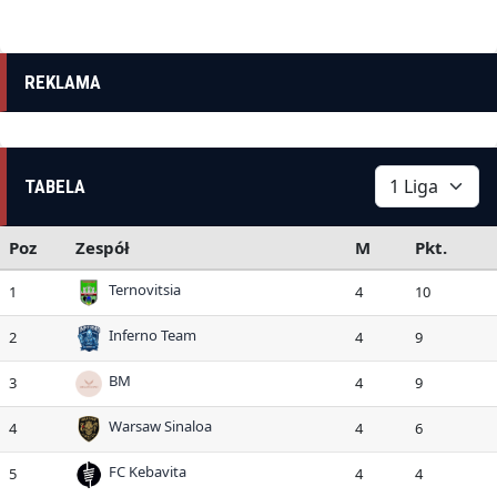
REKLAMA
TABELA
Poz
Zespół
M
Pkt.
Ternovitsia
1
4
10
Inferno Team
2
4
9
BM
3
4
9
Warsaw Sinaloa
4
4
6
FC Kebavita
5
4
4