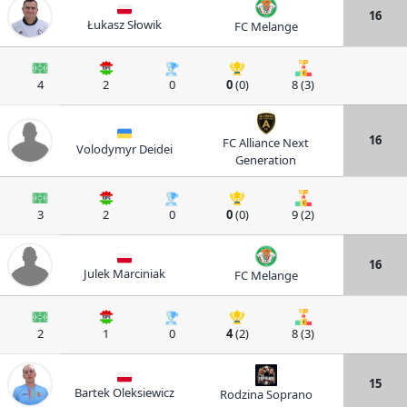
16
Łukasz Słowik
FC Melange
4
2
0
0
(0)
8 (3)
16
FC Alliance Next
Volodymyr Deidei
Generation
3
2
0
0
(0)
9 (2)
16
Julek Marciniak
FC Melange
2
1
0
4
(2)
8 (3)
15
Bartek Oleksiewicz
Rodzina Soprano