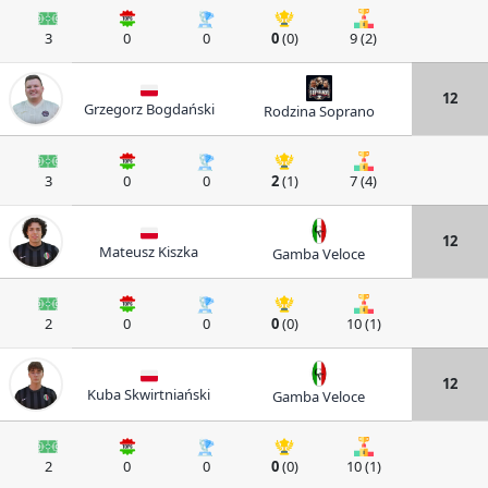
3
0
0
0
(0)
9 (2)
12
Grzegorz Bogdański
Rodzina Soprano
3
0
0
2
(1)
7 (4)
12
Mateusz Kiszka
Gamba Veloce
2
0
0
0
(0)
10 (1)
12
Kuba Skwirtniański
Gamba Veloce
2
0
0
0
(0)
10 (1)