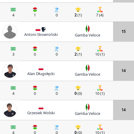
4
1
0
2
(1)
7 (4)
15
Antoni Skowroński
Gamba Veloce
3
0
0
2
(1)
10 (1)
14
Alan Długołęcki
Gamba Veloce
4
0
0
0
(0)
10 (1)
14
Grzesiek Wolski
Gamba Veloce
4
0
0
0
(0)
10 (1)