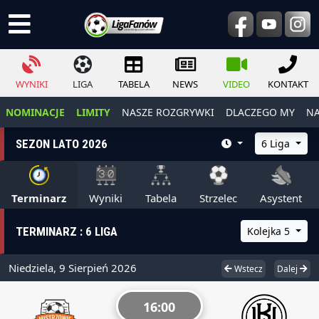
WYNIKI
LIGA
TABELA
NEWS
VIDEO
KONTAKT
NOMINACJE
LIMITY
NASZE ROZGRYWKI
DLACZEGO MY
NA
SEZON LATO 2026
6 Liga
Terminarz
Wyniki
Tabela
Strzelec
Asystent
TERMINARZ : 6 LIGA
Kolejka 5
Niedziela, 9 Sierpień 2026
Wstecz
Dalej
16:00