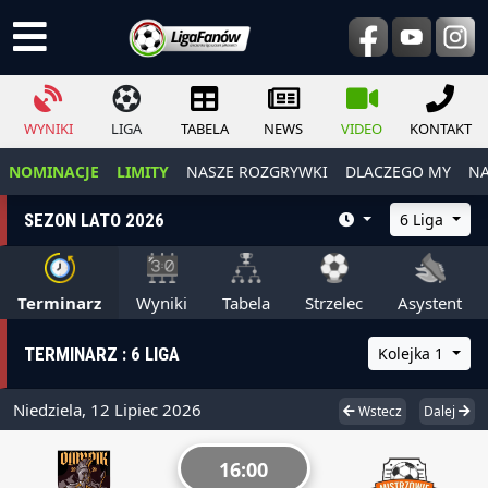
WYNIKI
LIGA
TABELA
NEWS
VIDEO
KONTAKT
NOMINACJE
LIMITY
NASZE ROZGRYWKI
DLACZEGO MY
NA
SEZON LATO 2026
6 Liga
Terminarz
Wyniki
Tabela
Strzelec
Asystent
TERMINARZ : 6 LIGA
Kolejka 1
Niedziela, 12 Lipiec 2026
Wstecz
Dalej
16:00