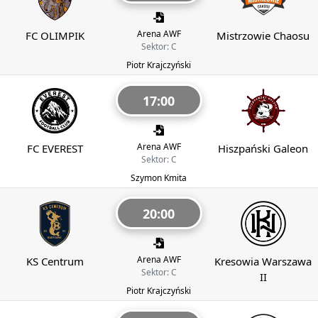
Arena AWF
FC OLIMPIK
Mistrzowie Chaosu
Sektor: C
Piotr Krajczyński
17:00
Arena AWF
FC EVEREST
Hiszpański Galeon
Sektor: C
Szymon Kmita
20:00
Arena AWF
KS Centrum
Kresowia Warszawa
Sektor: C
II
Piotr Krajczyński