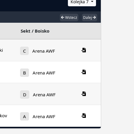
Kolejka 7
Wstecz
Dalej
Sekt / Boisko
ki
C
Arena AWF
B
Arena AWF
D
Arena AWF
kov
A
Arena AWF