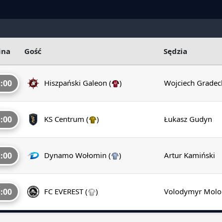
ina
Gość
Sędzia
:00
Hiszpański Galeon
(
)
Wojciech Gradec
:00
KS Centrum
(
)
Łukasz Gudyn
:00
Dynamo Wołomin
(
)
Artur Kamiński
:00
FC EVEREST
(
)
Volodymyr Molo