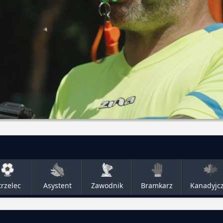
trzelec
Asystent
Zawodnik
Bramkarz
Kanadyjc