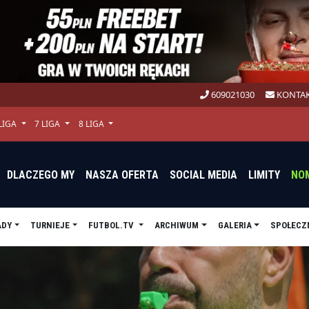
609021030
KONTAK
 LIGA
7 LIGA
8 LIGA
DLACZEGO MY
NASZA OFERTA
SOCIAL MEDIA
LIMITY
NO
ADY
TURNIEJE
FUTBOL.TV
ARCHIWUM
GALERIA
SPOŁECZ