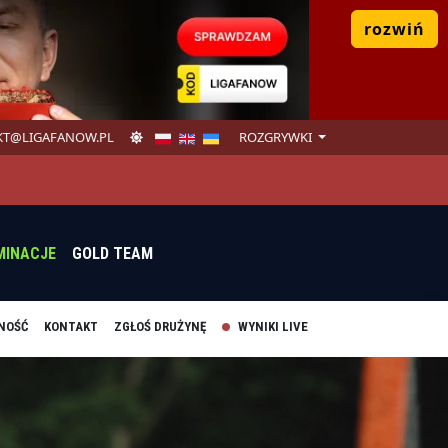
rozwiń
T@LIGAFANOW.PL
ROZGRYWKI
MINACJE
GOLD TEAM
NOŚĆ
KONTAKT
ZGŁOŚ DRUŻYNĘ
WYNIKI LIVE