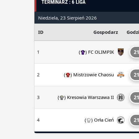
TERMINARZ : 6 LIGA
Niedziela, 23 Sierpień 2026
ID
Gospodarz
Godz
1
(
)
FC OLIMPIK
21
2
(
)
Mistrzowie Chaosu
21
3
(
)
Kresowia Warszawa II
21
4
(
)
Orła Cień
21