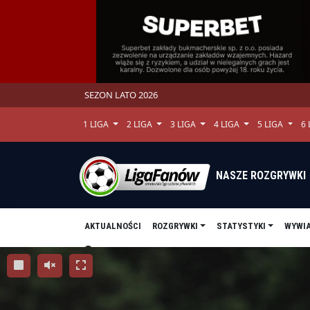
SEZON LATO 2026
1 LIGA
2 LIGA
3 LIGA
4 LIGA
5 LIGA
6
NASZE ROZGRYWKI
AKTUALNOŚCI
ROZGRYWKI
STATYSTYKI
WYWI