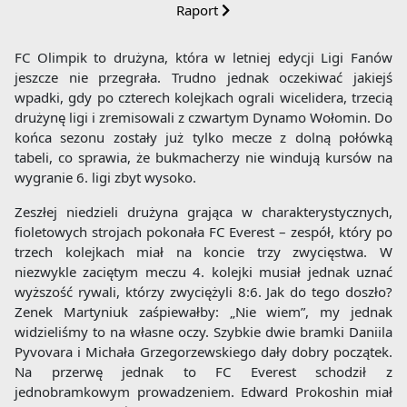
Raport
FC Olimpik to drużyna, która w letniej edycji Ligi Fanów
jeszcze nie przegrała. Trudno jednak oczekiwać jakiejś
wpadki, gdy po czterech kolejkach ograli wicelidera, trzecią
drużynę ligi i zremisowali z czwartym Dynamo Wołomin. Do
końca sezonu zostały już tylko mecze z dolną połówką
tabeli, co sprawia, że bukmacherzy nie windują kursów na
wygranie 6. ligi zbyt wysoko.
Zeszłej niedzieli drużyna grająca w charakterystycznych,
fioletowych strojach pokonała FC Everest – zespół, który po
trzech kolejkach miał na koncie trzy zwycięstwa. W
niezwykle zaciętym meczu 4. kolejki musiał jednak uznać
wyższość rywali, którzy zwyciężyli 8:6. Jak do tego doszło?
Zenek Martyniuk zaśpiewałby: „Nie wiem”, my jednak
widzieliśmy to na własne oczy. Szybkie dwie bramki Daniila
Pyvovara i Michała Grzegorzewskiego dały dobry początek.
Na przerwę jednak to FC Everest schodził z
jednobramkowym prowadzeniem. Edward Prokoshin miał