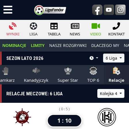
WYNIKI
LIGA
TABELA
NEWS
VIDEO
KONTAKT
NOMINACJE
LIMITY
NASZE ROZGRYWKI
DLACZEGO MY
NA
SEZON LATO 2026
6 Liga
ramkarz
Kanadyjczyk
Super Star
TOP 6
Relacje
RELACJE MECZOWE: 6 LIGA
Kolejka 4
( 0 : 5 )
1 : 10