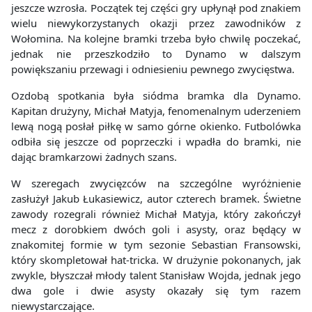
jeszcze wzrosła. Początek tej części gry upłynął pod znakiem
wielu niewykorzystanych okazji przez zawodników z
Wołomina. Na kolejne bramki trzeba było chwilę poczekać,
jednak nie przeszkodziło to Dynamo w dalszym
powiększaniu przewagi i odniesieniu pewnego zwycięstwa.
Ozdobą spotkania była siódma bramka dla Dynamo.
Kapitan drużyny, Michał Matyja, fenomenalnym uderzeniem
lewą nogą posłał piłkę w samo górne okienko. Futbolówka
odbiła się jeszcze od poprzeczki i wpadła do bramki, nie
dając bramkarzowi żadnych szans.
W szeregach zwycięzców na szczególne wyróżnienie
zasłużył Jakub Łukasiewicz, autor czterech bramek. Świetne
zawody rozegrali również Michał Matyja, który zakończył
mecz z dorobkiem dwóch goli i asysty, oraz będący w
znakomitej formie w tym sezonie Sebastian Fransowski,
który skompletował hat-tricka. W drużynie pokonanych, jak
zwykle, błyszczał młody talent Stanisław Wojda, jednak jego
dwa gole i dwie asysty okazały się tym razem
niewystarczające.