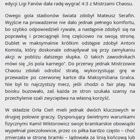
edycji Ligi Fanów dała radę wygrać 4:3 z Mistrzami Chaosu.
Owego gola stadionów świata zdobył Mateusz Serafin.
Wyjście na prowadzenie nie dało jednak pełnego komfortu,
bo szybko odpowiedzieli rywale, a następnie zdobyli się na
poprawkę i przeciągnęli linę częściowo na swoją stronę.
Dublet w maksymalnie krótkim odstępie zdobył Antoni
Komsta, który doskonale odnajdywał się przy zamykaniu
akcji w pobliżu dalszego słupka. O takich zawodnikach
mówi się „lis pola karnego”. Do przerwy jednak Mistrzowie
Chaosu zdołali odrobić stratę, wykorzystując grę w
przewadze po czerwonej kartce dla Maksymiliana Gralca.
Nie był to najczystszy mecz, jeśli chodzi o fair play. Na
boisku buzowało, zaś każda ze stron szukała szansy na
przechylenie szali zwycięstwa na własną korzyść.
W składzie Orła Cień mieli jednak dwóch kluczowych w
drugiej połowie graczy. Dysponujący świetnymi warunkami
fizycznymi Kamil Wiktorowicz swoje bramkarskie obowiązki
wypełniał pieczołowicie, przez co piłka bardzo często – choć
zmierzała w stronę bramki – lądowała za linią końcową lub