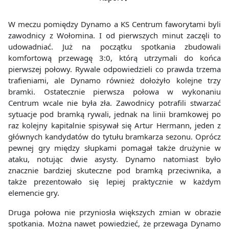
W meczu pomiędzy Dynamo a KS Centrum faworytami byli
zawodnicy z Wołomina. I od pierwszych minut zaczęli to
udowadniać. Już na początku spotkania zbudowali
komfortową przewagę 3:0, którą utrzymali do końca
pierwszej połowy. Rywale odpowiedzieli co prawda trzema
trafieniami, ale Dynamo również dołożyło kolejne trzy
bramki. Ostatecznie pierwsza połowa w wykonaniu
Centrum wcale nie była zła. Zawodnicy potrafili stwarzać
sytuacje pod bramką rywali, jednak na linii bramkowej po
raz kolejny kapitalnie spisywał się Artur Hermann, jeden z
głównych kandydatów do tytułu bramkarza sezonu. Oprócz
pewnej gry między słupkami pomagał także drużynie w
ataku, notując dwie asysty. Dynamo natomiast było
znacznie bardziej skuteczne pod bramką przeciwnika, a
także prezentowało się lepiej praktycznie w każdym
elemencie gry.
Druga połowa nie przyniosła większych zmian w obrazie
spotkania. Można nawet powiedzieć, że przewaga Dynamo