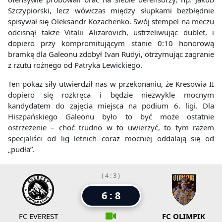
Szczypiorski, lecz wówczas między słupkami bezbłędnie
spisywał się Oleksandr Kozachenko. Swój stempel na meczu
odcisnął także Vitalii Alizarovich, ustrzeliwując dublet, i
dopiero przy kompromitującym stanie 0:10 honorową
bramkę dla Galeonu zdobył Ivan Rudyi, otrzymując zagranie
z rzutu rożnego od Patryka Lewickiego.
Ten pokaz siły utwierdził nas w przekonaniu, że Kresowia II
dopiero się rozkręca i będzie niezwykle mocnym
kandydatem do zajęcia miejsca na podium 6. ligi. Dla
Hiszpańskiego Galeonu było to być może ostatnie
ostrzeżenie – choć trudno w to uwierzyć, to tym razem
specjaliści od lig letnich coraz mocniej oddalają się od
„pudła”.
( 4 : 3 )
6 : 8
FC EVEREST
FC OLIMPIK