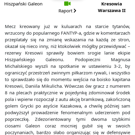
Hiszpański Galeon
Kresowia
Warszawa II
Raport
Mecz kreowany już w kuluarach na starcie tytanów,
wrzucony do popularnego FANTYP-a, gdzie w komentarzach
przeplatały się na zmianę wskazania na każdą ze stron,
okazał się nieco inny, niż ktokolwiek mógłby przewidywać –
rezerwy Kresowii sprawiły bowiem srogie lanie ekipie
Hiszpańskiego Galeonu. Podopieczni Magnusa
Michalskiego wyszli na spotkanie w ustawieniu 3-2, by
ograniczyć przestrzeń zwinnym piłkarzom rywali, i wszystko
to sprawdzało się do momentu wejścia na boisko kapitana
Kresowii, Daniila Mikulicha. Wówczas ów gracz z numerem
8 na plecach praktycznie w pojedynkę zdominował środek
pola i wpierw rozpoczął z autu akcję bramkową, zakończoną
golem Grycki po asyście Kazakowa, a chwilę później sam
podwyższył prowadzenie fenomenalnym uderzeniem pod
poprzeczkę. Zdezorientowany tymi dwoma szybkimi
ciosami Galeon coraz mocniej gubił się w swoich
poczynaniach, bardzo słabo organizując się w defensywie