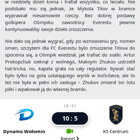
w niedzielę dzień konia i trafiał wszystko, co leciało. Nie
podobało mu się jednak, że Mykola Titov w bramce
wyprawiał niesamowite rzeczy. Bez dobrej postawy
golkipera Olimpiku zawodnicy Everestu pewnie
kontynuowaliby swoje dzieło zniszczenia.
Nie dało się jednak wygrać, gdy po wznowieniu gry, nomen
omen, szczytem dla FC Everestu było zmuszenie Titova do
spocenia się, a Olimpik wiedział, jak trafiać do siatki. Artur
Prokopchuk sieknął z wolnego, Maksym Zhukov ustrzelił
hat-tricka, no, kapela grała na cały regulator. Rywali stać
było tylko na gola ustalającego wynik w końcówce, ale to
też nie była w pełni ich zasługa – Zhukov zmienił tor lotu
piłki i wpakował ją do własnej bramki.
( 6 : 3 )
10 : 5
Dynamo Wołomin
KS Centrum
Raport