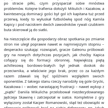
po stracie piłki, czym przysparzał sobie mnóstwa
problemów. Kolejne trafienia dołożyli Mikulich i Kazakow, a
kwintesencją dominacji gości był gol ich kapitana tuż przed
przerwą, kiedy to wyłuskał futbolówkę spod nóg Kamila
Kapicy i pod naciskiem dwóch zawodników rywali czubkiem
buta skierował ją do siatki.
Na nieszczęście dla gospodarzy obraz spotkania po zmianie
stron nie uległ poprawie nawet w najmniejszym stopniu –
desperacko szukając rozwiązań, gracze Galeonu próbowali
gry na nowych dotychczas pozycjach, jak choćby Kapica
cofający się do formacji obronnej. Największą piętą
achillesową bordowo-białych był jednak doskok do
przeciwnika, a właściwie jego brak, przez co za każdym
razem zdawali się być spóźnieni względem swoich
oponentów. Z takiego stanu rzeczy narodziły się gole Grycki,
Kazakowa i – wobec narastającej frustracji – nawet wykop z
„piątki” Daniila Mikulicha przelobował niezdecydowanego
Jędrzeja Skawinę i zatrzepotał w siatce. Kompletnie z gry
wyłączony został Kacper Romanowski, stąd też obowiązki w
ofensywie próbowali brać na siebie defensorzy, np. Jakub