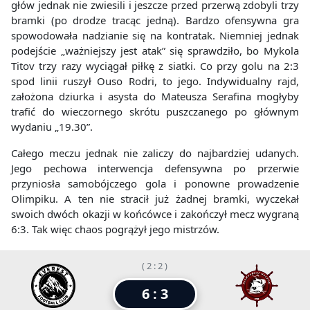
głów jednak nie zwiesili i jeszcze przed przerwą zdobyli trzy
bramki (po drodze tracąc jedną). Bardzo ofensywna gra
spowodowała nadzianie się na kontratak. Niemniej jednak
podejście „ważniejszy jest atak” się sprawdziło, bo Mykola
Titov trzy razy wyciągał piłkę z siatki. Co przy golu na 2:3
spod linii ruszył Ouso Rodri, to jego. Indywidualny rajd,
założona dziurka i asysta do Mateusza Serafina mogłyby
trafić do wieczornego skrótu puszczanego po głównym
wydaniu „19.30”.
Całego meczu jednak nie zaliczy do najbardziej udanych.
Jego pechowa interwencja defensywna po przerwie
przyniosła samobójczego gola i ponowne prowadzenie
Olimpiku. A ten nie stracił już żadnej bramki, wyczekał
swoich dwóch okazji w końcówce i zakończył mecz wygraną
6:3. Tak więc chaos pogrążył jego mistrzów.
( 2 : 2 )
6 : 3