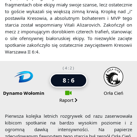
fragmentach obie ekipy miały swoje szanse, lecz ostatecznie
to goście wykazali się większą zimną krwią. Kropkę nad „i”
postawiła Kresowia, a absolutnym bohaterem i MVP tego
starcia został wspomniany Vitali Alizarovich. Zakończył on
mecz z imponującym dorobkiem czterech trafień, stanowiąc
o sile ofensywnej białoruskiej ekipy. To niezwykle zacięte
spotkanie zakończyło się ostatecznie zwycięstwem Kresowii
Warszawa II 6:4.
( 4 : 2 )
8 : 6
Dynamo Wołomin
Orła Cień
Raport
Pierwsza kolejka letnich rozgrywek od razu zaserwowała
kibicom spotkanie na bardzo wysokim poziomie i z
ogromną dawką intensywności. Na papierze
zdecydowanym faworytem tego starcia był zespół Orła Cień,