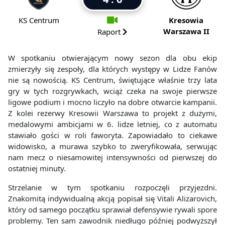
KS Centrum
Kresowia
Warszawa II
Raport
W spotkaniu otwierającym nowy sezon dla obu ekip
zmierzyły się zespoły, dla których występy w Lidze Fanów
nie są nowością. KS Centrum, świętujące właśnie trzy lata
gry w tych rozgrywkach, wciąż czeka na swoje pierwsze
ligowe podium i mocno liczyło na dobre otwarcie kampanii.
Z kolei rezerwy Kresowii Warszawa to projekt z dużymi,
medalowymi ambicjami w 6. lidze letniej, co z automatu
stawiało gości w roli faworyta. Zapowiadało to ciekawe
widowisko, a murawa szybko to zweryfikowała, serwując
nam mecz o niesamowitej intensywności od pierwszej do
ostatniej minuty.
Strzelanie w tym spotkaniu rozpoczęli przyjezdni.
Znakomitą indywidualną akcją popisał się Vitali Alizarovich,
który od samego początku sprawiał defensywie rywali spore
problemy. Ten sam zawodnik niedługo później podwyższył