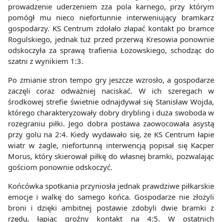
prowadzenie uderzeniem zza pola karnego, przy którym
pomógł mu nieco niefortunnie interweniujący bramkarz
gospodarzy. KS Centrum zdołało złapać kontakt po bramce
Rogulskiego, jednak tuż przed przerwą Kresowia ponownie
odskoczyła za sprawą trafienia Łozowskiego, schodząc do
szatni z wynikiem 1:3.
Po zmianie stron tempo gry jeszcze wzrosło, a gospodarze
zaczęli coraz odważniej naciskać. W ich szeregach w
środkowej strefie świetnie odnajdywał się Stanisław Wojda,
którego charakteryzowały dobry drybling i duża swoboda w
rozegraniu piłki. Jego dobra postawa zaowocowała asystą
przy golu na 2:4. Kiedy wydawało się, że KS Centrum łapie
wiatr w żagle, niefortunną interwencją popisał się Kacper
Morus, który skierował piłkę do własnej bramki, pozwalając
gościom ponownie odskoczyć.
Końcówka spotkania przyniosła jednak prawdziwe piłkarskie
emocje i walkę do samego końca. Gospodarze nie złożyli
broni i dzięki ambitnej postawie zdobyli dwie bramki z
rzędu, łapiąc groźny kontakt na 4:5. W ostatnich