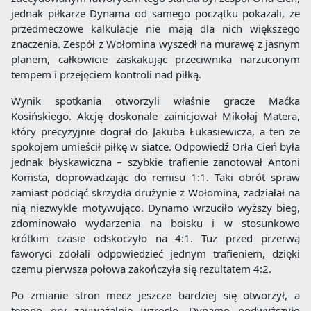
jednak piłkarze Dynama od samego początku pokazali, że
przedmeczowe kalkulacje nie mają dla nich większego
znaczenia. Zespół z Wołomina wyszedł na murawę z jasnym
planem, całkowicie zaskakując przeciwnika narzuconym
tempem i przejęciem kontroli nad piłką.
Wynik spotkania otworzyli właśnie gracze Maćka
Kosińskiego. Akcję doskonale zainicjował Mikołaj Matera,
który precyzyjnie dograł do Jakuba Łukasiewicza, a ten ze
spokojem umieścił piłkę w siatce. Odpowiedź Orła Cień była
jednak błyskawiczna – szybkie trafienie zanotował Antoni
Komsta, doprowadzając do remisu 1:1. Taki obrót spraw
zamiast podciąć skrzydła drużynie z Wołomina, zadziałał na
nią niezwykle motywująco. Dynamo wrzuciło wyższy bieg,
zdominowało wydarzenia na boisku i w stosunkowo
krótkim czasie odskoczyło na 4:1. Tuż przed przerwą
faworyci zdołali odpowiedzieć jednym trafieniem, dzięki
czemu pierwsza połowa zakończyła się rezultatem 4:2.
Po zmianie stron mecz jeszcze bardziej się otworzył, a
tempo gry zauważalnie wzrosło. Dynamo podwyższyło