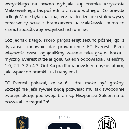
wszystkiego na pewno wybijała się bramka Krzysztofa
Małażewskiego bezpośrednio z rzutu wolnego. Co prawda
odległość nie była znaczna, lecz na drodze piłki stali wszyscy
przeciwnicy wraz z bramkarzem. A Małażewski mimo to
znalazł sposób, aby wszystkich ich ominąć.
Cóż jednak z tego, skoro parędziesiąt sekund później gol z
dystansu ponownie dał prowadzenie FC Everest. Przez
większość czasu oglądaliśmy właśnie taką grę w kotka i
myszkę. Everest strzelał gola, Galeon odpowiadał. Mieliśmy
1:0, 2:1, 3:2 i 4:3. Gol Kacpra Romanowskiego był ostatnim,
jaki wpadł do bramki Luki Danylenki.
FC Everest pokazał, że w 6. lidze może być groźny.
Szczególnie jeśli rywale będą pozwalać mu tak swobodnie
tworzyć okazje pod swoją bramką. Hiszpański Galeon na to
pozwalał i przegrał 3:6.
( 1 : 3 )
4 : 6