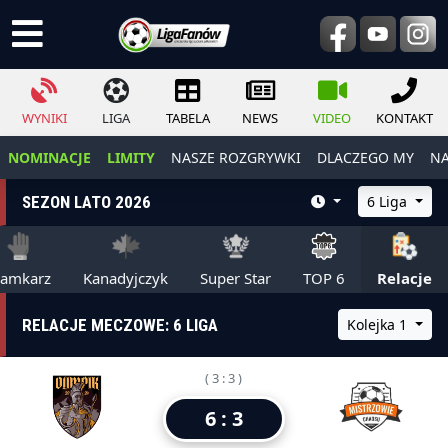
WYNIKI
LIGA
TABELA
NEWS
VIDEO
KONTAKT
NOMINACJE
LIMITY
NASZE ROZGRYWKI
DLACZEGO MY
NA
SEZON LATO 2026
6 Liga
ramkarz
Kanadyjczyk
Super Star
TOP 6
Relacje
RELACJE MECZOWE: 6 LIGA
Kolejka 1
( 3 : 3 )
6 : 3