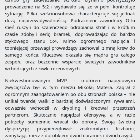
prowadzenie na 5:2 i wydawało się, że w pełni kontroluje
sytuację. Piłka sześcioosobowa charakteryzuje się jednak
dużą nieprzewidywalnością. Podrażnieni zawodnicy Orła
Cień ruszyli do szaleńczego odrabiania strat i w krótkim
czasie zdobyli serię bramek, doprowadzając do bardzo
stykowego stanu 5:4. Mimo ogromnego napięcia i
topniejącej przewagi prowadzący zachowali zimną krew do
samego końca. Kluczowa okazała się mądra gra całego
zespołu oraz bezcenne wsparcie świeżych zawodników
wchodzących z ławki rezerwowych.
Niekwestionowanym MVP i motorem napędowym
zwycięzców był w tym meczu Mikołaj Matera. Zagrał z
ogromnym zaangażowaniem po obu stronach boiska – nie
unikał twardej walki z bardziej doświadczonymi rywalami,
odważnie wchodził w drybling i kreował przestrzeń
partnerom. Skutecznie napędzał ofensywę, a w razie
potrzeby sumiennie wracał do obrony. Swoją świetną
dyspozycję przypieczętował znakomitymi liczbami,
zamykając mecz z dorobkiem dwóch bramek i dwóch asyst.