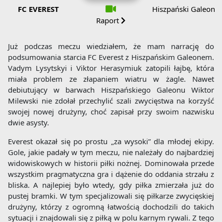
FC EVEREST
Hiszpański Galeon
Raport
Już podczas meczu wiedziałem, że mam narrację do
podsumowania starcia FC Everest z Hiszpańskim Galeonem.
Vadym Lysytskyi i Viktor Herasymiuk zatopili łajbę, która
miała problem ze złapaniem wiatru w żagle. Nawet
debiutujący w barwach Hiszpańskiego Galeonu Wiktor
Milewski nie zdołał przechylić szali zwycięstwa na korzyść
swojej nowej drużyny, choć zapisał przy swoim nazwisku
dwie asysty.
Everest okazał się po prostu „za wysoki” dla młodej ekipy.
Gole, jakie padały w tym meczu, nie należały do najbardziej
widowiskowych w historii piłki nożnej. Dominowała przede
wszystkim pragmatyczna gra i dążenie do oddania strzału z
bliska. A najlepiej było wtedy, gdy piłka zmierzała już do
pustej bramki. W tym specjalizowali się piłkarze zwycięskiej
drużyny, którzy z ogromną łatwością dochodzili do takich
sytuacji i znajdowali się z piłką w polu karnym rywali. Z tego