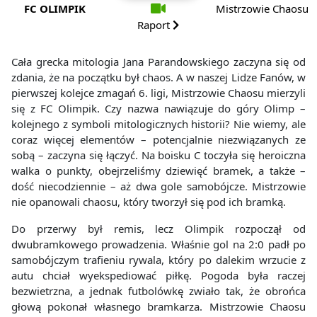
FC OLIMPIK
Mistrzowie Chaosu
Raport
Cała grecka mitologia Jana Parandowskiego zaczyna się od
zdania, że na początku był chaos. A w naszej Lidze Fanów, w
pierwszej kolejce zmagań 6. ligi, Mistrzowie Chaosu mierzyli
się z FC Olimpik. Czy nazwa nawiązuje do góry Olimp –
kolejnego z symboli mitologicznych historii? Nie wiemy, ale
coraz więcej elementów – potencjalnie niezwiązanych ze
sobą – zaczyna się łączyć. Na boisku C toczyła się heroiczna
walka o punkty, obejrzeliśmy dziewięć bramek, a także –
dość niecodziennie – aż dwa gole samobójcze. Mistrzowie
nie opanowali chaosu, który tworzył się pod ich bramką.
Do przerwy był remis, lecz Olimpik rozpoczął od
dwubramkowego prowadzenia. Właśnie gol na 2:0 padł po
samobójczym trafieniu rywala, który po dalekim wrzucie z
autu chciał wyekspediować piłkę. Pogoda była raczej
bezwietrzna, a jednak futbolówkę zwiało tak, że obrońca
głową pokonał własnego bramkarza. Mistrzowie Chaosu