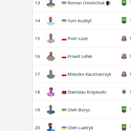
T
13
Roman Onishchuk
T
14
Yurii Kuzbyt
W
15
Piotr Loze
W
16
Ernest Lefek
W
17
Mieszko Kaczmarczyk
S
18
Stanislau Krayeuski
T
19
Oleh Borys
T
20
Oleh Liadryk