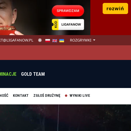
rozwiń
T@LIGAFANOW.PL
ROZGRYWKI
MINACJE
GOLD TEAM
NOŚĆ
KONTAKT
ZGŁOŚ DRUŻYNĘ
WYNIKI LIVE