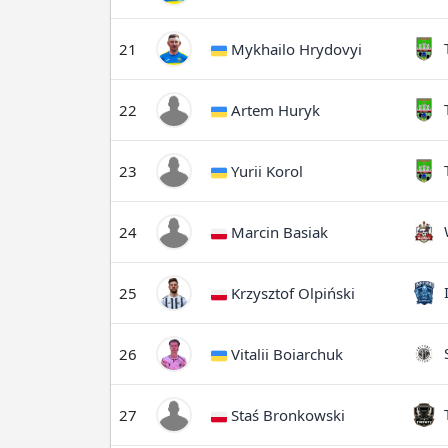
T
21
Mykhailo Hrydovyi
T
22
Artem Huryk
T
23
Yurii Korol
W
24
Marcin Basiak
I
25
Krzysztof Olpiński
S
26
Vitalii Boiarchuk
T
27
Staś Bronkowski