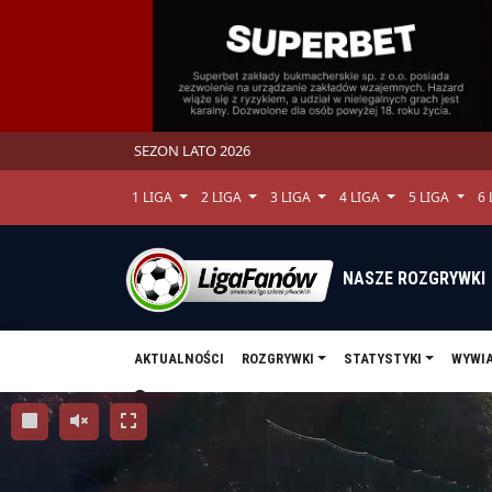
SEZON LATO 2026
1 LIGA
2 LIGA
3 LIGA
4 LIGA
5 LIGA
6
NASZE ROZGRYWKI
AKTUALNOŚCI
ROZGRYWKI
STATYSTYKI
WYWI