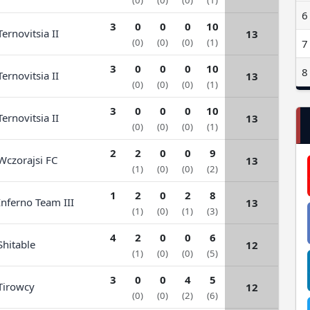
(0)
(0)
(0)
(1)
6
3
0
0
0
10
ernovitsia II
13
(0)
(0)
(0)
(1)
7
3
0
0
0
10
8
ernovitsia II
13
(0)
(0)
(0)
(1)
3
0
0
0
10
ernovitsia II
13
(0)
(0)
(0)
(1)
2
2
0
0
9
czorajsi FC
13
(1)
(0)
(0)
(2)
1
2
0
2
8
nferno Team III
13
(1)
(0)
(1)
(3)
4
2
0
0
6
hitable
12
(1)
(0)
(0)
(5)
3
0
0
4
5
irowcy
12
(0)
(0)
(2)
(6)