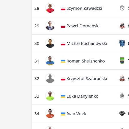
S
28
Szymon Zawadzki
W
29
Paweł Domański
I
30
Michał Kochanowski
T
31
Roman Shulzhenko
W
32
Krzysztof Szabrański
S
33
Luka Danylenko
F
34
Ivan Vovk