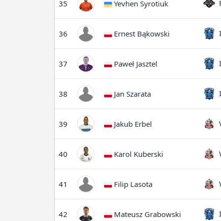
F
35
Yevhen Syrotiuk
I
36
Ernest Bąkowski
I
37
Paweł Jasztel
I
38
Jan Szarata
W
39
Jakub Erbel
W
40
Karol Kuberski
W
41
Filip Lasota
I
42
Mateusz Grabowski