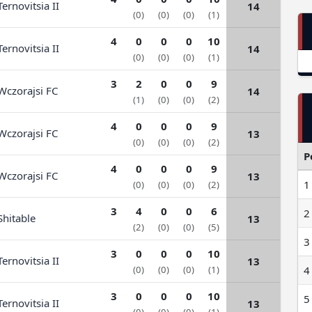
ernovitsia II
14
(0)
(0)
(0)
(1)
4
0
0
0
10
ernovitsia II
14
(0)
(0)
(0)
(1)
3
2
0
0
9
czorajsi FC
14
(1)
(0)
(0)
(2)
4
0
0
0
9
czorajsi FC
13
(0)
(0)
(0)
(2)
P
4
0
0
0
9
czorajsi FC
13
1
(0)
(0)
(0)
(2)
3
4
0
0
6
2
hitable
13
(2)
(0)
(0)
(5)
3
3
0
0
0
10
ernovitsia II
13
4
(0)
(0)
(0)
(1)
3
0
0
0
10
5
ernovitsia II
13