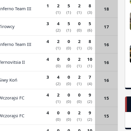
1
2
5
2
8
nferno Team III
18
(1)
(1)
(1)
(3)
3
4
5
0
5
irowcy
17
(2)
(1)
(0)
(6)
4
2
0
2
8
nferno Team III
16
(1)
(0)
(1)
(3)
4
0
0
2
10
ernovitsia II
16
(0)
(0)
(1)
(1)
3
4
0
2
7
iwy Koń
16
(2)
(0)
(1)
(4)
4
2
0
0
9
czorajsi FC
15
(1)
(0)
(0)
(2)
4
0
0
2
9
czorajsi FC
15
(0)
(0)
(1)
(2)
4
0
0
0
10