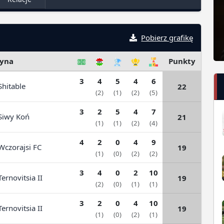
Pobierz grafikę
yna
Punkty
3
4
5
4
6
hitable
22
(2)
(1)
(2)
(5)
3
2
5
4
7
iwy Koń
21
(1)
(1)
(2)
(4)
4
2
0
4
9
czorajsi FC
19
(1)
(0)
(2)
(2)
3
4
0
2
10
ernovitsia II
19
(2)
(0)
(1)
(1)
3
2
0
4
10
ernovitsia II
19
(1)
(0)
(2)
(1)