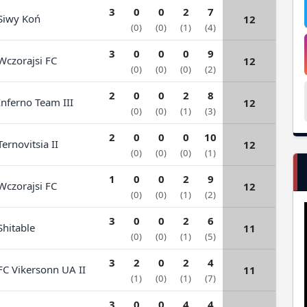
3
0
0
2
7
iwy Koń
12
(0)
(0)
(1)
(4)
3
0
0
0
9
czorajsi FC
12
(0)
(0)
(0)
(2)
2
0
0
2
8
nferno Team III
12
(0)
(0)
(1)
(3)
2
0
0
0
10
ernovitsia II
12
(0)
(0)
(0)
(1)
1
0
0
2
9
czorajsi FC
12
(0)
(0)
(1)
(2)
3
0
0
2
6
hitable
11
(0)
(0)
(1)
(5)
3
2
0
2
4
C Vikersonn UA II
11
(1)
(0)
(1)
(7)
3
0
0
4
4