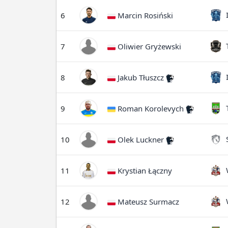
I
6
Marcin Rosiński
T
7
Oliwier Gryżewski
I
8
Jakub Tłuszcz
T
9
Roman Korolevych
S
10
Olek Luckner
W
11
Krystian Łączny
W
12
Mateusz Surmacz