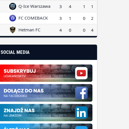
Q-Ice Warszawa
3
4
1
1
FC COMEBACK
3
1
0
2
Hetman FC
4
0
0
4
SOCIAL MEDIA