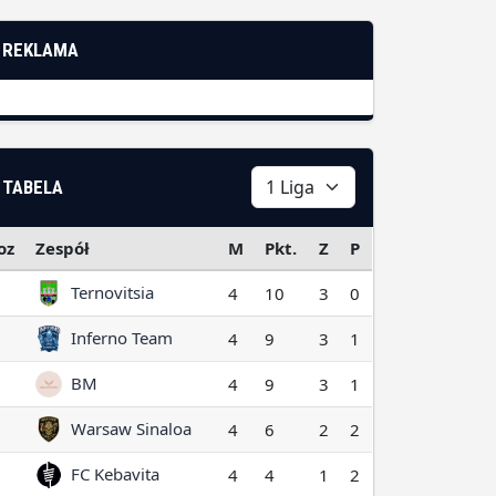
REKLAMA
TABELA
oz
Zespół
M
Pkt.
Z
P
Ternovitsia
4
10
3
0
Inferno Team
4
9
3
1
BM
4
9
3
1
Warsaw Sinaloa
4
6
2
2
FC Kebavita
4
4
1
2