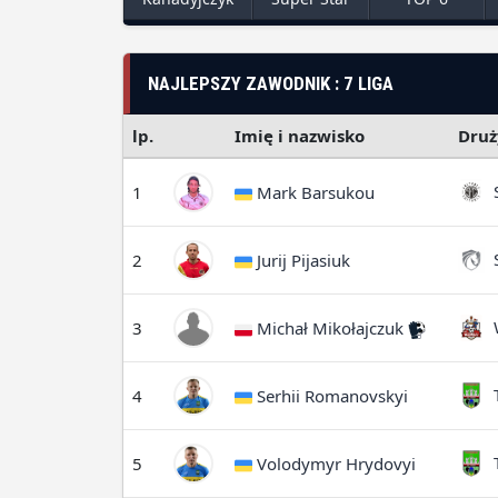
NAJLEPSZY ZAWODNIK : 7 LIGA
lp.
Imię i nazwisko
Druż
S
1
Mark Barsukou
S
2
Jurij Pijasiuk
W
3
Michał Mikołajczuk
T
4
Serhii Romanovskyi
T
5
Volodymyr Hrydovyi