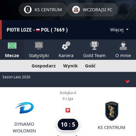
KS CENTRUM
WCZORAJSI FC
PIOTR LOZE -
POL ( 7669 )
Więcej
Mecze
Statystyki
Kariera
Gold Team
O mnie
Gospodarz
Wynik
Gość
Sezon Lato 2026
Kolejka 4
6 Liga
10 : 5
DYNAMO
KS CENTRUM
WOŁOMIN