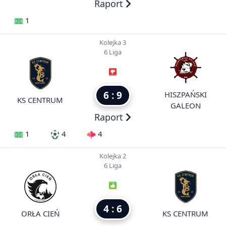
Raport
1
Kolejka 3
6 Liga
6 : 9
HISZPAŃSKI
KS CENTRUM
GALEON
Raport
1
4
4
Kolejka 2
6 Liga
4 : 6
ORŁA CIEŃ
KS CENTRUM