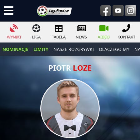
WYNIKI
LIGA
TABELA
NEWS
VIDEO
KONTAKT
NOMINACJE
LIMITY
NASZE ROZGRYWKI
DLACZEGO MY
NA
PIOTR
LOZE