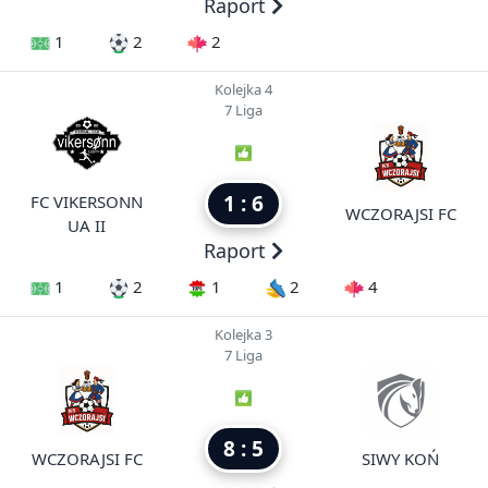
Raport
1
2
2
Kolejka 4
7 Liga
1 : 6
FC VIKERSONN
WCZORAJSI FC
UA II
Raport
1
2
1
2
4
Kolejka 3
7 Liga
8 : 5
WCZORAJSI FC
SIWY KOŃ