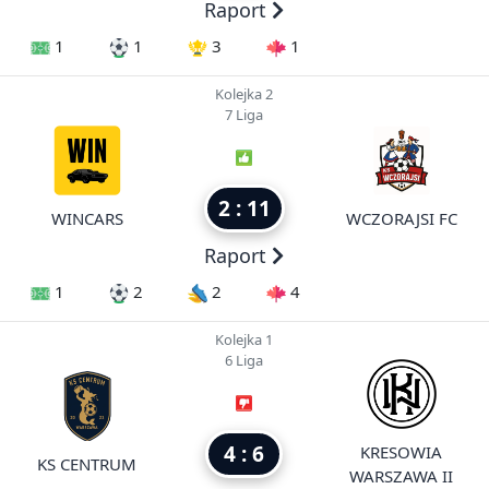
Raport
1
1
3
1
Kolejka 2
7 Liga
2 : 11
WINCARS
WCZORAJSI FC
Raport
1
2
2
4
Kolejka 1
6 Liga
4 : 6
KRESOWIA
KS CENTRUM
WARSZAWA II