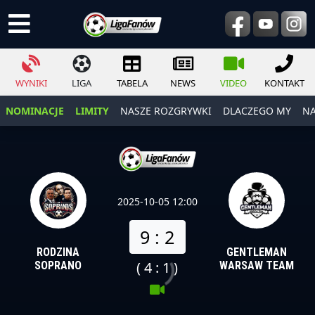
WYNIKI
LIGA
TABELA
NEWS
VIDEO
KONTAKT
NOMINACJE
LIMITY
NASZE ROZGRYWKI
DLACZEGO MY
NA
2025-10-05 12:00
9 : 2
RODZINA
GENTLEMAN
( 4 : 1 )
SOPRANO
WARSAW TEAM