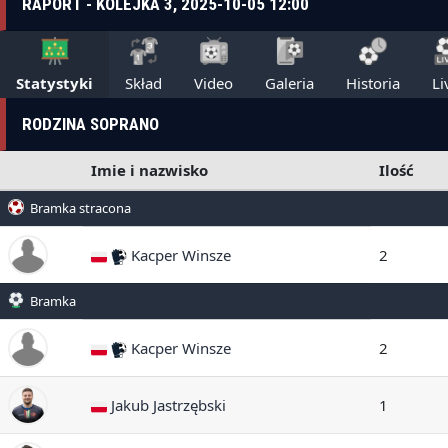
RAPORT - KOLEJKA 3, 2025-10-05 12:00
Statystyki
Skład
Video
Galeria
Historia
Li
RODZINA SOPRANO
Imie i nazwisko
Ilość
Bramka stracona
Kacper Winsze
2
Bramka
Kacper Winsze
2
Jakub Jastrzębski
1