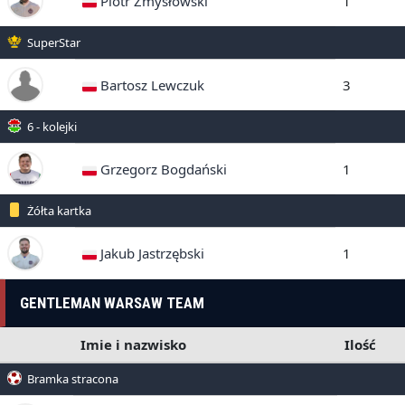
Piotr Zmysłowski
1
SuperStar
Bartosz Lewczuk
3
6 - kolejki
Grzegorz Bogdański
1
Żółta kartka
Jakub Jastrzębski
1
GENTLEMAN WARSAW TEAM
Imie i nazwisko
Ilość
Bramka stracona