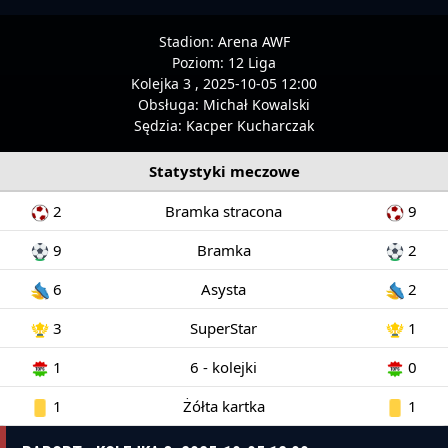
Stadion:
Arena AWF
Poziom:
12 Liga
Kolejka 3 , 2025-10-05 12:00
Obsługa:
Michał Kowalski
Sędzia:
Kacper Kucharczak
Statystyki meczowe
2
Bramka stracona
9
9
Bramka
2
6
Asysta
2
3
SuperStar
1
1
6 - kolejki
0
1
Żółta kartka
1