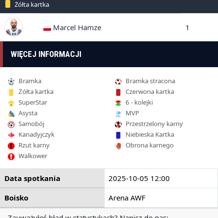
Żółta kartka
Marcel Hamze
1
WIĘCEJ INFORMACJI
Bramka
Bramka stracona
Żółta kartka
Czerwona kartka
SuperStar
6 - kolejki
Asysta
MVP
Samobój
Przestrzelony karny
Kanadyjczyk
Niebieska Kartka
Rzut karny
Obrona karnego
Walkower
Data spotkania
2025-10-05 12:00
Boisko
Arena AWF
Zauważyłeś błąd w statystykach? Napisz do nas: