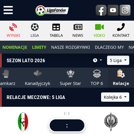
WYNIKI
LIGA
TABELA
NEWS
VIDEO
KONTAKT
NOMINACJE
LIMITY
NASZE ROZGRYWKI
DLACZEGO MY
NA
SEZON LATO 2026
5 Liga
ramkarz
Kanadyjczyk
Super Star
TOP 6
Relacje
RELACJE MECZOWE: 5 LIGA
Kolejka 6
( : )
: