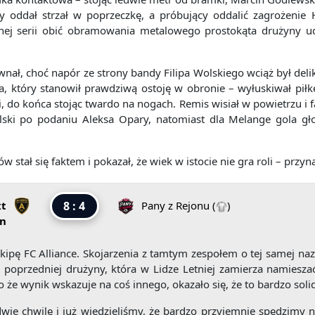
 oddał strzał w poprzeczkę, a próbujący oddalić zagrożenie Hu
nej serii obić obramowania metalowego prostokąta drużyny ud
nał, choć napór ze strony bandy Filipa Wolskiego wciąż był delik
, który stanowił prawdziwą ostoję w obronie – wyłuskiwał piłk
, do końca stojąc twardo na nogach. Remis wisiał w powietrzu i f
 Wolski po podaniu Aleksa Opary, natomiast dla Melange gola g
w stał się faktem i pokazał, że wiek w istocie nie gra roli – przyn
xt
8 : 4
Pany z Rejonu
(
)
n
ipę FC Alliance. Skojarzenia z tamtym zespołem o tej samej naz
 poprzedniej drużyny, która w Lidze Letniej zamierza namiesza
 że wynik wskazuje na coś innego, okazało się, że to bardzo soli
e chwilę i już wiedzieliśmy, że bardzo przyjemnie spędzimy na