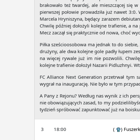
brakowało też twardej, ale mieszczącej się w 
pierwszej połowie prowadziła już nawet 3:0. 
Marcela Hryniszyna, będący zarazem debiutancki
Chwilę później dołożyli kolejne trafienie, a n
Mecz zaczął się praktycznie od nowa, choć wyd
Piłka sześcioosobowa ma jednak to do siebie,
drużyny, ale dwa kolejne gole padły łupem zes
na więcej rywale już im nie pozwolili. Chwilę
kolejne trafienie dołożył Nazarii Pidluzhnyi. Wt
FC Alliance Next Generation przetrwał tym 
wygrał na inaugurację. Nie było w tym przyp
A Pany z Rejonu? Według nas wynik z ich persp
nie obowiązujących zasad, to my podzielilibyś
tydzień spróbować zapunktować już na boisku
3
18:00
(
)
Fuszer