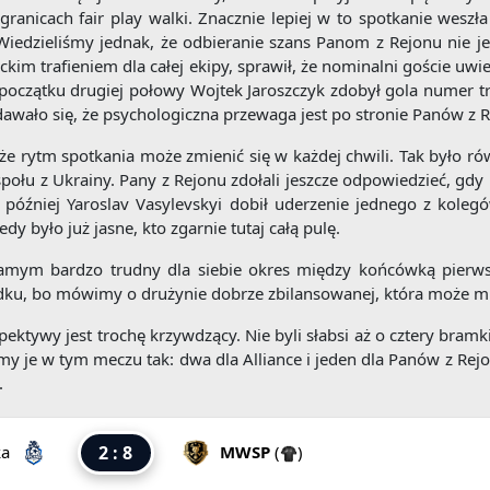
granicach fair play walki. Znacznie lepiej w to spotkanie weszł
Wiedzieliśmy jednak, że odbieranie szans Panom z Rejonu nie j
m trafieniem dla całej ekipy, sprawił, że nominalni goście uwierz
a początku drugiej połowy Wojtek Jaroszczyk zdobył gola numer trz
awało się, że psychologiczna przewaga jest po stronie Panów z 
 że rytm spotkania może zmienić się w każdej chwili. Tak było r
połu z Ukrainy. Pany z Rejonu zdołali jeszcze odpowiedzieć, gdy 
 później Yaroslav Vasylevskyi dobił uderzenie jednego z kolegó
edy było już jasne, kto zgarnie tutaj całą pulę.
samym bardzo trudny dla siebie okres między końcówką pierwsz
adku, bo mówimy o drużynie dobrze zbilansowanej, która może 
ektywy jest trochę krzywdzący. Nie byli słabsi aż o cztery bra
my je w tym meczu tak: dwa dla Alliance i jeden dla Panów z Rejon
.
ka
2 : 8
MWSP
(
)