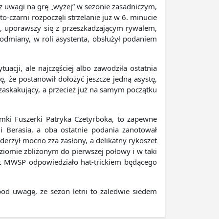
 uwagi na grę „wyżej” w sezonie zasadniczym,
-czarni rozpoczęli strzelanie już w 6. minucie
k, uporawszy się z przeszkadzającym rywalem,
odmiany, w roli asystenta, obsłużył podaniem
uacji, ale najczęściej albo zawodziła ostatnia
ę, że postanowił dołożyć jeszcze jedną asystę,
askakujący, a przecież już na samym początku
mki Fuszerki Patryka Czetyrboka, to zapewne
i Berasia, a oba ostatnie podania zanotował
derzył mocno zza zasłony, a delikatny rykoszet
ziomie zbliżonym do pierwszej połowy i w taki
ast MWSP odpowiedziało hat-trickiem będącego
pod uwagę, że sezon letni to zaledwie siedem