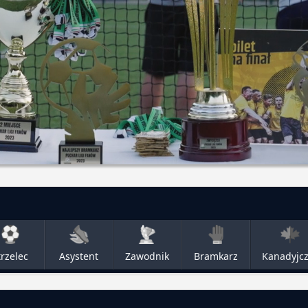
trzelec
Asystent
Zawodnik
Bramkarz
Kanadyjc