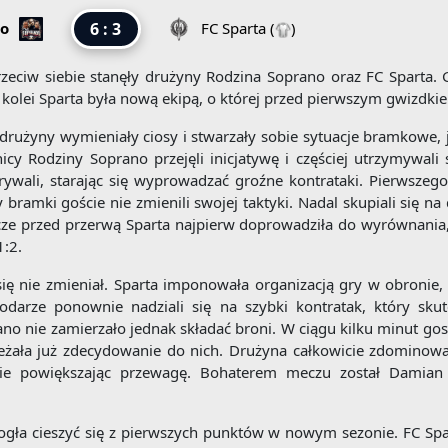
no
6 : 3
FC Sparta
(
)
zeciw siebie stanęły drużyny Rodzina Soprano oraz FC Sparta. 
 Z kolei Sparta była nową ekipą, o której przed pierwszym gwizdk
rużyny wymieniały ciosy i stwarzały sobie sytuacje bramkowe, j
y Rodziny Soprano przejęli inicjatywę i częściej utrzymywali si
 rywali, starając się wyprowadzać groźne kontrataki. Pierwsze
amki goście nie zmienili swojej taktyki. Nadal skupiali się na 
szcze przed przerwą Sparta najpierw doprowadziła do wyrównania
:2.
 się nie zmieniał. Sparta imponowała organizacją gry w obroni
podarze ponownie nadziali się na szybki kontratak, który s
o nie zamierzało jednak składać broni. W ciągu kilku minut gos
żała już zdecydowanie do nich. Drużyna całkowicie zdominowa
nie powiększając przewagę. Bohaterem meczu został Damian 
ogła cieszyć się z pierwszych punktów w nowym sezonie. FC Sp