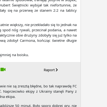
bert Świętnicki wybijał tak niefortunnie, że
ały się na przerwę ze stanem 2:2 na tablicy
atnie większy, nie przekładało się to jednak na
ę spod nóg rywali, przecinał podania, a nawet
aktycznie obie drużyny zdobyły się już tylko na
łową zdobył Carmona, kończąc świetne długie
ajmniej na boisku.
Raport
wie nie są zresztą błędne, bo tak naprawdę FC
ć. Naprzeciwko ekipy z Ukrainy stanęli Pany z
dna ekipa.
jbliższe 50 minut. Było sporo dobrej gry, nie