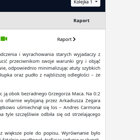
Kolejka 1
Raport
Raport
dczenia i wyrachowania starych wyjadaczy z
ucić przeciwnikom swoje warunki gry i objąć
wie, odpowiednio minimalizując atuty szybkich
pka oraz pudło z najbliższej odległości – że
ając ją obok bezradnego Grzegorza Maca. Na 0:2
io ofiarnie wybijaną przez Arkadiusza Zegara
jątkowo uśmiechnął się los – Andres Carmona
 tyle szczęśliwie odbiła się od strzelającego
z większe pole do popisu. Wyrównanie było
talnie spudłował, trafiając jedynie w słupek,