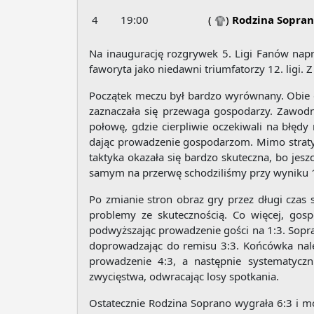
4
19:00
(
)
Rodzina Sopra
Na inaugurację rozgrywek 5. Ligi Fanów napr
faworyta jako niedawni triumfatorzy 12. ligi.
Początek meczu był bardzo wyrównany. Obie d
zaznaczała się przewaga gospodarzy. Zawodnic
połowę, gdzie cierpliwie oczekiwali na błędy
dając prowadzenie gospodarzom. Mimo straty br
taktyka okazała się bardzo skuteczna, bo je
samym na przerwę schodziliśmy przy wyniku 1
Po zmianie stron obraz gry przez długi czas
problemy ze skutecznością. Co więcej, gos
podwyższając prowadzenie gości na 1:3. Sopran
doprowadzając do remisu 3:3. Końcówka nale
prowadzenie 4:3, a następnie systematycz
zwycięstwa, odwracając losy spotkania.
Ostatecznie Rodzina Soprano wygrała 6:3 i m