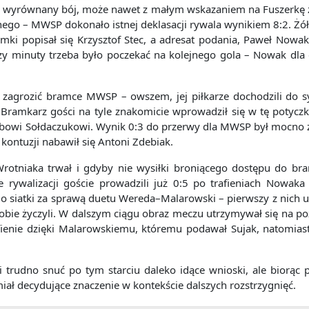
ej wyrównany bój, może nawet z małym wskazaniem na Fuszerkę z
ego – MWSP dokonało istnej deklasacji rywala wynikiem 8:2. Żółto
mki popisał się Krzysztof Stec, a adresat podania, Paweł Nowa
rzy minuty trzeba było poczekać na kolejnego gola – Nowak dla 
a zagrozić bramce MWSP – owszem, jej piłkarze dochodzili do syt
 Bramkarz gości na tyle znakomicie wprowadził się w tę potyczk
bowi Sołdaczukowi. Wynik 0:3 do przerwy dla MWSP był mocno z
kontuzji nabawił się Antoni Zdebiak.
Wrotniaka trwał i gdyby nie wysiłki broniącego dostępu do bra
ywalizacji goście prowadzili już 0:5 po trafieniach Nowaka 
o siatki za sprawą duetu Wereda–Malarowski – pierwszy z nich u
obie życzyli. W dalszym ciągu obraz meczu utrzymywał się na po
rafienie dzięki Malarowskiemu, któremu podawał Sujak, natomi
i trudno snuć po tym starciu daleko idące wnioski, ale biorąc 
iał decydujące znaczenie w kontekście dalszych rozstrzygnięć.