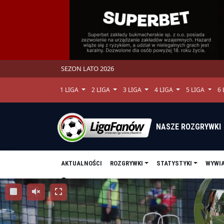
SEZON LATO 2026
1 LIGA
2 LIGA
3 LIGA
4 LIGA
5 LIGA
6
NASZE ROZGRYWKI
AKTUALNOŚCI
ROZGRYWKI
STATYSTYKI
WYWI