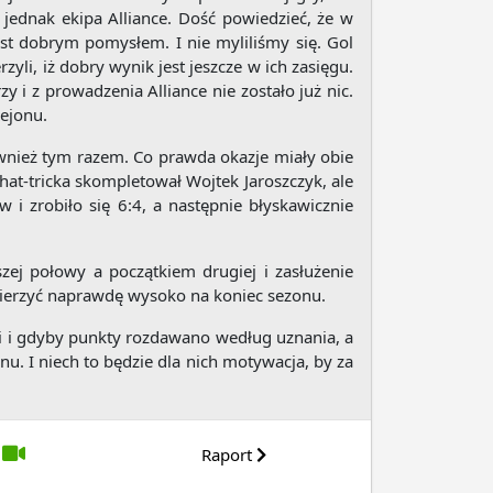
a jednak ekipa Alliance. Dość powiedzieć, że w
est dobrym pomysłem. I nie myliliśmy się. Gol
yli, iż dobry wynik jest jeszcze w ich zasięgu.
y i z prowadzenia Alliance nie zostało już nic.
Rejonu.
ównież tym razem. Co prawda okazje miały obie
hat-tricka skompletował Wojtek Jaroszczyk, ale
w i zrobiło się 6:4, a następnie błyskawicznie
ej połowy a początkiem drugiej i zasłużenie
mierzyć naprawdę wysoko na koniec sezonu.
mki i gdyby punkty rozdawano według uznania, a
u. I niech to będzie dla nich motywacja, by za
Raport