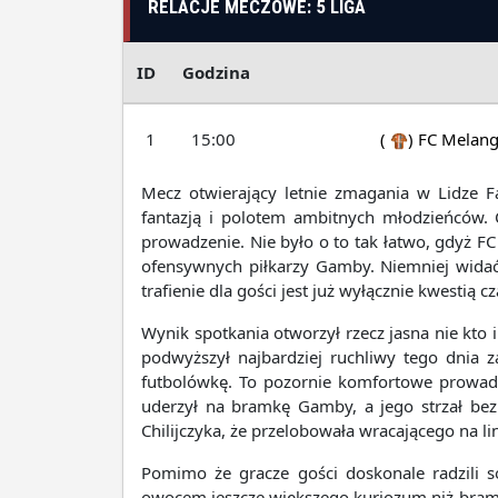
RELACJE MECZOWE: 5 LIGA
ID
Godzina
1
15:00
(
)
FC Melan
Mecz otwierający letnie zmagania w Lidze 
fantazją i polotem ambitnych młodzieńców. 
prowadzenie. Nie było o to tak łatwo, gdyż F
ofensywnych piłkarzy Gamby. Niemniej widać 
trafienie dla gości jest już wyłącznie kwestią cz
Wynik spotkania otworzył rzecz jasna nie kto 
podwyższył najbardziej ruchliwy tego dnia z
futbolówkę. To pozornie komfortowe prowadz
uderzył na bramkę Gamby, a jego strzał bez p
Chilijczyka, że przelobowała wracającego na l
Pomimo że gracze gości doskonale radzili
owocem jeszcze większego kuriozum niż bramka