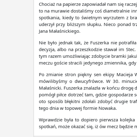
Chociaż na papierze zapowiadał nam się racz
to na murawie dostaliśmy coś diametralnie inn
spotkania, kiedy to świetnym wyrzutem z bra
uderzył przy bliższym słupku. Nieco ponad t
Jana Małaśnickiego.
Nie było jednak tak, że Fuszerka nie potrafił
decyzja, albo na przeszkodzie stawał im Stec.
tym razem umożliwiając zdobycie bramki Jaku
meczu goście stracili jedynego zmiennika, gdy 
Po zmianie stron piękny sen ekipy Macieja 
mówilibyśmy o dwucyfrówce. W 30. minucie r
Małaśnicki. Fuszerka znalazła w końcu drogę d
pomógł piłce dotrzeć tam, gdzie gospodarze s
oto sposób błękitni zdołali zdobyć drugie t
tego dnia w topowej formie Nowaka.
Wprawdzie była to dopiero pierwsza kolejka 
spotkań, może okazać się, iż ów mecz będzie m