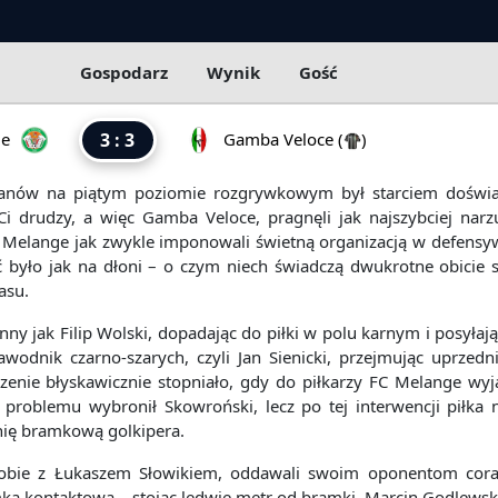
Gospodarz
Wynik
Gość
ge
3 : 3
Gamba Veloce
(
)
Fanów na piątym poziomie rozgrywkowym był starciem doświa
Ci drudzy, a więc Gamba Veloce, pragnęli jak najszybciej narz
C Melange jak zwykle imponowali świetną organizacją w defensy
było jak na dłoni – o czym niech świadczą dwukrotne obicie słu
asu.
inny jak Filip Wolski, dopadając do piłki w polu karnym i posył
awodnik czarno-szarych, czyli Jan Sienicki, przejmując uprzedn
enie błyskawicznie stopniało, gdy do piłkarzy FC Melange wy
roblemu wybronił Skowroński, lecz po tej interwencji piłka na
inię bramkową golkipera.
 sobie z Łukaszem Słowikiem, oddawali swoim oponentom cora
 kontaktowa – stojąc ledwie metr od bramki, Marcin Godlewski fa