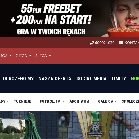
609021030
KONTAK
 LIGA
7 LIGA
8 LIGA
DLACZEGO MY
NASZA OFERTA
SOCIAL MEDIA
LIMITY
NO
ADY
TURNIEJE
FUTBOL.TV
ARCHIWUM
GALERIA
SPOŁECZ