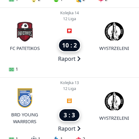
Kolejka 14
12 Liga
10 : 2
FC PATETIKOS
WYSTRZELENI
Raport
1
Kolejka 13
12 Liga
3 : 3
BRD YOUNG
WYSTRZELENI
WARRIORS
Raport
1
1
1
2