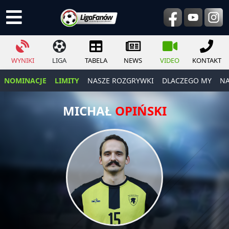
WYNIKI
LIGA
TABELA
NEWS
VIDEO
KONTAKT
NOMINACJE
LIMITY
NASZE ROZGRYWKI
DLACZEGO MY
NA
MICHAŁ
OPIŃSKI