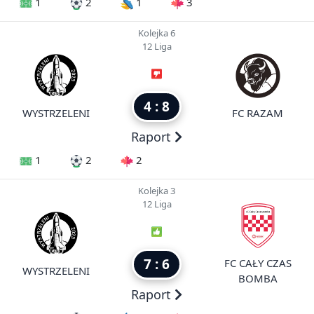
1
2
1
3
Kolejka 6
12 Liga
4 : 8
WYSTRZELENI
FC RAZAM
Raport
1
2
2
Kolejka 3
12 Liga
7 : 6
FC CAŁY CZAS
WYSTRZELENI
BOMBA
Raport