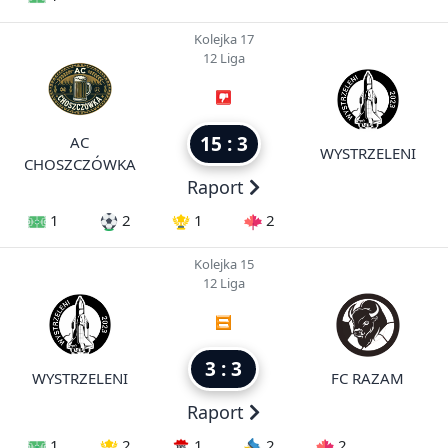
Kolejka 17
12 Liga
15 : 3
AC
WYSTRZELENI
CHOSZCZÓWKA
Raport
1
2
1
2
Kolejka 15
12 Liga
3 : 3
WYSTRZELENI
FC RAZAM
Raport
1
2
1
2
2