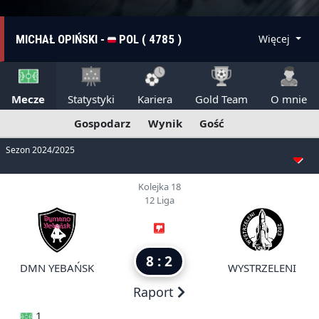
MICHAŁ OPIŃSKI -
POL ( 4785 )
Więcej
Mecze
Statystyki
Kariera
Gold Team
O mnie
Gospodarz
Wynik
Gość
Sezon 2024/2025
Kolejka 18
12 Liga
8 : 2
DMN YEBAŃSK
WYSTRZELENI
Raport
1