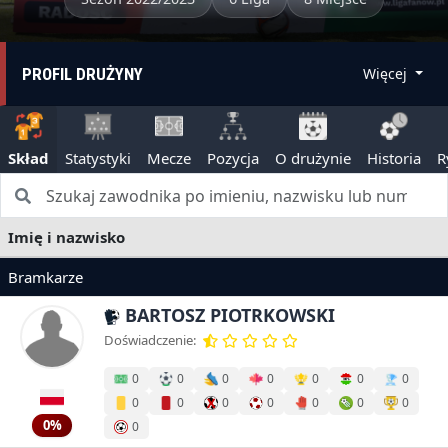
PROFIL DRUŻYNY
Więcej
Skład
Statystyki
Mecze
Pozycja
O drużynie
Historia
R
Imię i nazwisko
Bramkarze
BARTOSZ PIOTRKOWSKI
Doświadczenie:
0
0
0
0
0
0
0
0
0
0
0
0
0
0
0%
0