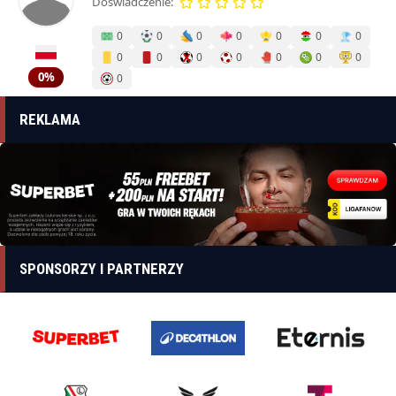
Doświadczenie:
0
0
0
0
0
0
0
0
0
0
0
0
0
0
0%
0
REKLAMA
SPONSORZY I PARTNERZY