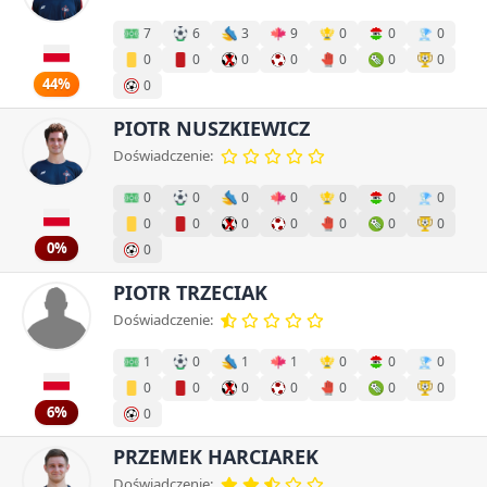
7
6
3
9
0
0
0
0
0
0
0
0
0
0
44%
0
PIOTR NUSZKIEWICZ
Doświadczenie:
0
0
0
0
0
0
0
0
0
0
0
0
0
0
0%
0
PIOTR TRZECIAK
Doświadczenie:
1
0
1
1
0
0
0
0
0
0
0
0
0
0
6%
0
PRZEMEK HARCIAREK
Doświadczenie: