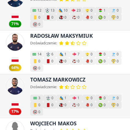
12
13
10
23
0
1
0
0
0
0
0
0
0
0
71%
0
RADOSŁAW MAKSYMIUK
Doświadczenie:
14
6
1
7
0
0
0
0
0
0
0
0
0
0
64%
0
TOMASZ MARKOWICZ
Doświadczenie:
3
0
1
1
0
0
0
0
0
0
0
0
0
0
17%
0
WOJCIECH MAKOS