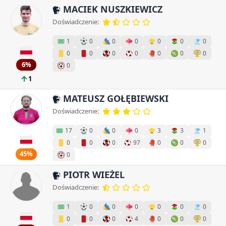
MACIEK NUSZKIEWICZ
Doświadczenie:
1
0
0
0
0
0
0
0
0
0
0
0
0
0
6%
0
1
MATEUSZ GOŁĘBIEWSKI
Doświadczenie:
17
0
0
0
3
3
1
0
0
0
97
0
0
0
45%
0
PIOTR WIEŻEL
Doświadczenie:
1
0
0
0
0
0
0
0
0
0
4
0
0
0