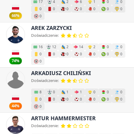
17
4
2
6
1
0
0
0
0
0
0
0
0
0
66%
0
AREK ZARZYCKI
Doświadczenie:
16
12
2
14
2
0
0
0
0
0
0
0
0
0
74%
0
ARKADIUSZ CHILIŃSKI
Doświadczenie:
8
0
1
1
0
0
0
0
0
0
0
0
0
0
44%
0
ARTUR HAMMERMESTER
Doświadczenie: