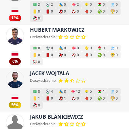
2
2
0
2
0
0
0
0
0
0
0
0
0
0
12%
0
HUBERT MARKOWICZ
Doświadczenie:
0
0
0
0
0
0
0
0
0
0
0
0
0
0
0%
0
JACEK WOJTALA
Doświadczenie:
8
4
8
12
5
1
0
1
0
1
0
0
0
0
56%
0
JAKUB BLANKIEWICZ
Doświadczenie: