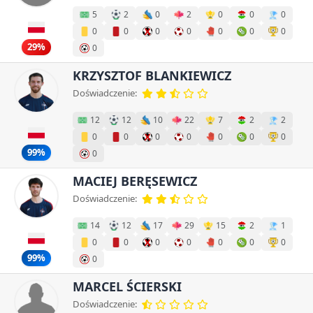
5
2
0
2
0
0
0
0
0
0
0
0
0
0
29%
0
KRZYSZTOF BLANKIEWICZ
Doświadczenie:
12
12
10
22
7
2
2
0
0
0
0
0
0
0
99%
0
MACIEJ BERĘSEWICZ
Doświadczenie:
14
12
17
29
15
2
1
0
0
0
0
0
0
0
99%
0
MARCEL ŚCIERSKI
Doświadczenie: