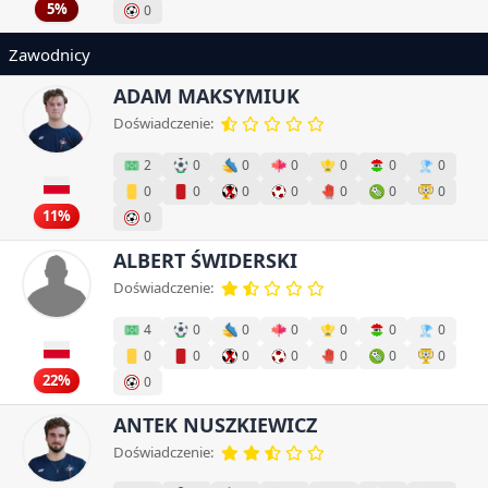
5%
0
Zawodnicy
ADAM MAKSYMIUK
Doświadczenie:
2
0
0
0
0
0
0
0
0
0
0
0
0
0
11%
0
ALBERT ŚWIDERSKI
Doświadczenie:
4
0
0
0
0
0
0
0
0
0
0
0
0
0
22%
0
ANTEK NUSZKIEWICZ
Doświadczenie: