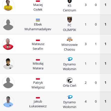
Maciej
3
0
1
KS
Ciołek
Centrum
Elbek
1
0
1
FC
Muhammadaliyev
OLIMPIK
Mateusz
3
1
1
Mistrzowie
Serafin
Chaosu
Mikołaj
1
1
1
Dynamo
Matera
Wołomin
Patryk
2
0
1
Orła Cień
Wielgosz
Jakub
4
0
1
Dynamo
Łukasiewicz
Wołomin