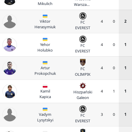
Mikulich
Warszawa
II
Viktor
4
0
2
FC
Herasymiuk
EVEREST
Yehor
4
0
1
FC
Holubko
EVEREST
Artur
4
0
1
FC
Prokopchuk
OLIMPIK
Kamil
4
1
1
Hiszpański
Kapica
Galeon
Vadym
3
0
1
FC
Lysytskyi
EVEREST