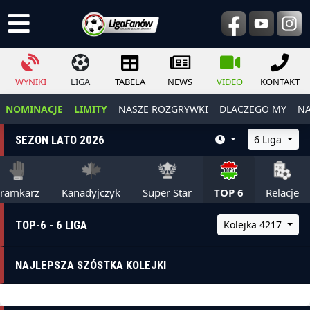
WYNIKI
LIGA
TABELA
NEWS
VIDEO
KONTAKT
NOMINACJE
LIMITY
NASZE ROZGRYWKI
DLACZEGO MY
NA
SEZON LATO 2026
6 Liga
ramkarz
Kanadyjczyk
Super Star
TOP 6
Relacje
TOP-6 - 6 LIGA
Kolejka 4217
NAJLEPSZA SZÓSTKA KOLEJKI