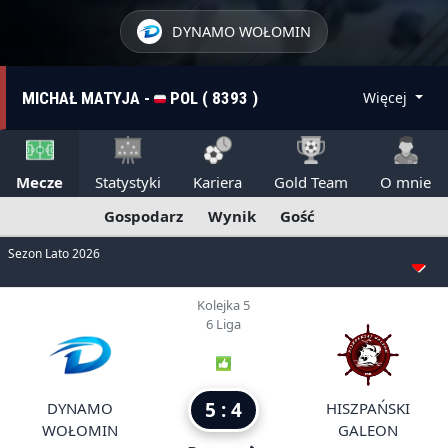
DYNAMO WOŁOMIN
MICHAŁ MATYJA -
POL ( 8393 )
Więcej
Mecze
Statystyki
Kariera
Gold Team
O mnie
Gospodarz
Wynik
Gość
Sezon Lato 2026
Kolejka 5
6 Liga
5 : 4
DYNAMO
HISZPAŃSKI
WOŁOMIN
GALEON