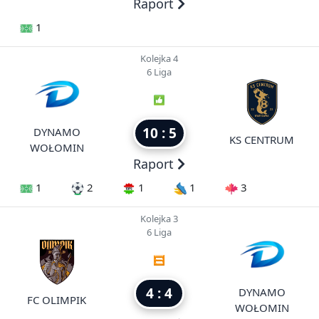
Raport
1
Kolejka 4
6 Liga
10 : 5
DYNAMO
KS CENTRUM
WOŁOMIN
Raport
1
2
1
1
3
Kolejka 3
6 Liga
4 : 4
DYNAMO
FC OLIMPIK
WOŁOMIN