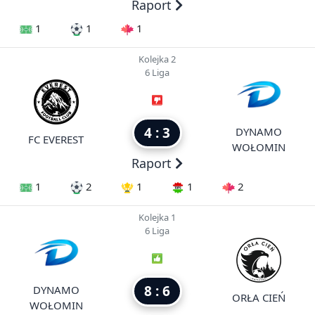
Raport
1
1
1
Kolejka 2
6 Liga
4 : 3
DYNAMO
FC EVEREST
WOŁOMIN
Raport
1
2
1
1
2
Kolejka 1
6 Liga
8 : 6
DYNAMO
ORŁA CIEŃ
WOŁOMIN