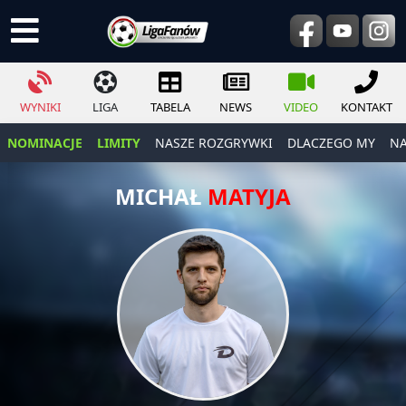
WYNIKI
LIGA
TABELA
NEWS
VIDEO
KONTAKT
NOMINACJE
LIMITY
NASZE ROZGRYWKI
DLACZEGO MY
NA
MICHAŁ
MATYJA