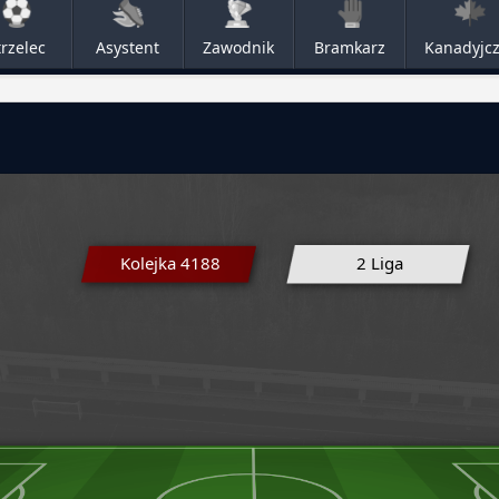
trzelec
Asystent
Zawodnik
Bramkarz
Kanadyjc
Kolejka 4188
2 Liga