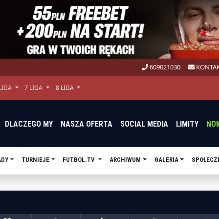
609021030
KONTAK
 LIGA
7 LIGA
8 LIGA
DLACZEGO MY
NASZA OFERTA
SOCIAL MEDIA
LIMITY
NO
ADY
TURNIEJE
FUTBOL.TV
ARCHIWUM
GALERIA
SPOŁECZ