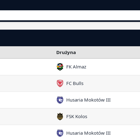
Drużyna
FK Almaz
FC Bulls
Husaria Mokotów III
FSK Kolos
Husaria Mokotów III