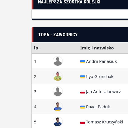
NAJLEPSZA SZÓSTKA KOLEJKI
TOP6 - ZAWODNICY
lp.
Imię i nazwisko
1
Andrii Panasiuk
2
Ilya Grunchak
3
Jan Antoszkiewicz
4
Pavel Paduk
5
Tomasz Kruczyński