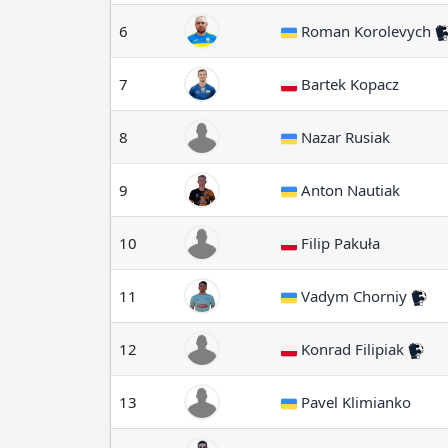
6
Roman Korolevych
7
Bartek Kopacz
8
Nazar Rusiak
9
Anton Nautiak
10
Filip Pakuła
11
Vadym Chorniy
12
Konrad Filipiak
13
Pavel Klimianko