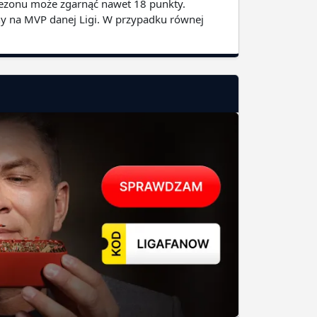
 sezonu może zgarnąć nawet 18 punkty.
ny na MVP danej Ligi. W przypadku równej