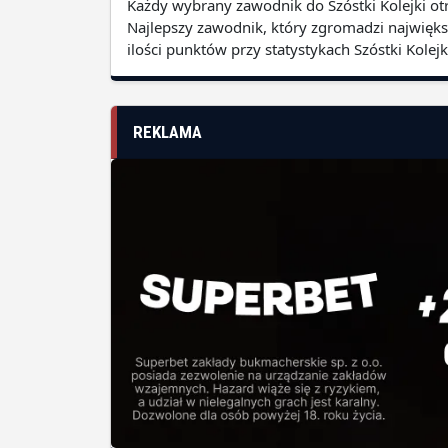
Każdy wybrany zawodnik do Szóstki Kolejki otr
Najlepszy zawodnik, który zgromadzi najwięks
ilości punktów przy statystykach Szóstki Kole
REKLAMA
SPONSORZY I PARTNERZY