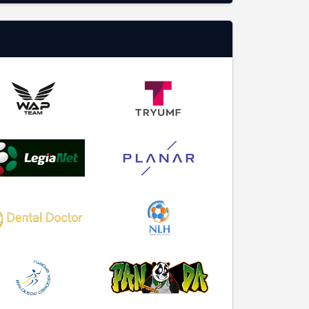
O SERWISIE
Instrukcja Obsługi
Zasady korzystania
Wymagania systemowe
Polityka prywatności
RODO