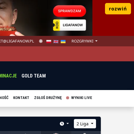
rozwiń
T@LIGAFANOW.PL
ROZGRYWKI
MINACJE
GOLD TEAM
NOŚĆ
KONTAKT
ZGŁOŚ DRUŻYNĘ
WYNIKI LIVE
2 Liga