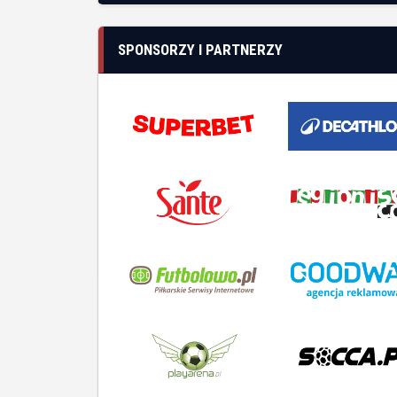
O N
Histo
Boisk
FAQ
+48 609 021 030
Regu
kontakt@ligafanow.pl
Obsłu