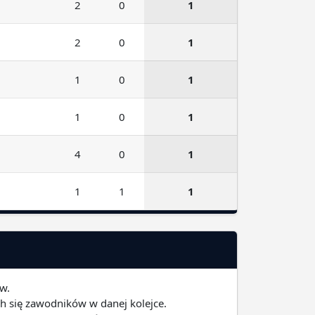
2
0
1
2
0
1
1
0
1
1
0
1
4
0
1
1
1
1
ów.
h się zawodników w danej kolejce.