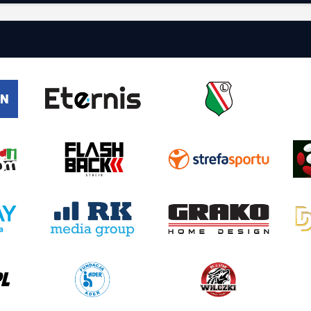
AS
TURNIEJE
STATYSTYKI
ria
PUCHAR FANÓW
Sędziowskie
a
ETERNIS CUP
Fair Play
SOCCA CUP
Kolejki
lamin
SUPERBET CUP
Sezonu
ga ligi
Frontex
Zgłoś drużynę