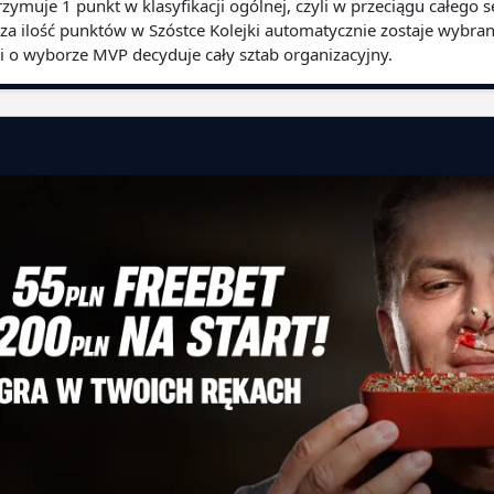
zymuje 1 punkt w klasyfikacji ogólnej, czyli w przeciągu całego
za ilość punktów w Szóstce Kolejki automatycznie zostaje wybra
jki o wyborze MVP decyduje cały sztab organizacyjny.