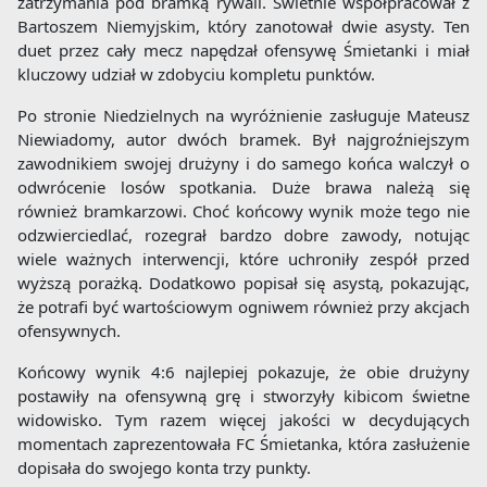
zatrzymania pod bramką rywali. Świetnie współpracował z
Bartoszem Niemyjskim, który zanotował dwie asysty. Ten
duet przez cały mecz napędzał ofensywę Śmietanki i miał
kluczowy udział w zdobyciu kompletu punktów.
Po stronie Niedzielnych na wyróżnienie zasługuje Mateusz
Niewiadomy, autor dwóch bramek. Był najgroźniejszym
zawodnikiem swojej drużyny i do samego końca walczył o
odwrócenie losów spotkania. Duże brawa należą się
również bramkarzowi. Choć końcowy wynik może tego nie
odzwierciedlać, rozegrał bardzo dobre zawody, notując
wiele ważnych interwencji, które uchroniły zespół przed
wyższą porażką. Dodatkowo popisał się asystą, pokazując,
że potrafi być wartościowym ogniwem również przy akcjach
ofensywnych.
Końcowy wynik 4:6 najlepiej pokazuje, że obie drużyny
postawiły na ofensywną grę i stworzyły kibicom świetne
widowisko. Tym razem więcej jakości w decydujących
momentach zaprezentowała FC Śmietanka, która zasłużenie
dopisała do swojego konta trzy punkty.