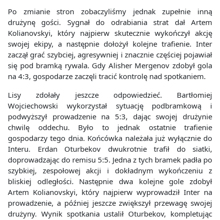
Po zmianie stron zobaczyliśmy jednak zupełnie inną
drużynę gości. Sygnał do odrabiania strat dał Artem
Kolianovskyi, który najpierw skutecznie wykończył akcję
swojej ekipy, a następnie dołożył kolejne trafienie. Inter
zaczął grać szybciej, agresywniej i znacznie częściej pojawiał
się pod bramką rywala. Gdy Alisher Mergenov zdobył gola
na 4:3, gospodarze zaczęli tracić kontrolę nad spotkaniem.
Lisy zdołały jeszcze odpowiedzieć. Bartłomiej
Wojciechowski wykorzystał sytuację podbramkową i
podwyższył prowadzenie na 5:3, dając swojej drużynie
chwilę oddechu. Było to jednak ostatnie trafienie
gospodarzy tego dnia. Końcówka należała już wyłącznie do
Interu. Erdan Oturbekov dwukrotnie trafił do siatki,
doprowadzając do remisu 5:5. Jedna z tych bramek padła po
szybkiej, zespołowej akcji i dokładnym wykończeniu z
bliskiej odległości. Następnie dwa kolejne gole zdobył
Artem Kolianovskyi, który najpierw wyprowadził Inter na
prowadzenie, a później jeszcze zwiększył przewagę swojej
drużyny. Wynik spotkania ustalił Oturbekov, kompletując