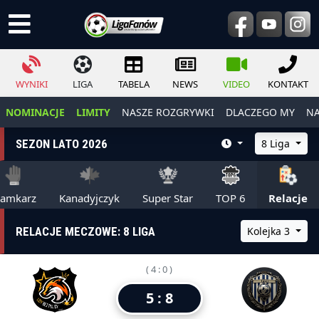
WYNIKI
LIGA
TABELA
NEWS
VIDEO
KONTAKT
NOMINACJE
LIMITY
NASZE ROZGRYWKI
DLACZEGO MY
NA
SEZON LATO 2026
8 Liga
ramkarz
Kanadyjczyk
Super Star
TOP 6
Relacje
RELACJE MECZOWE: 8 LIGA
Kolejka 3
( 4 : 0 )
5 : 8