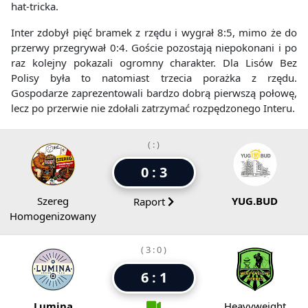
hat-tricka.
Inter zdobył pięć bramek z rzędu i wygrał 8:5, mimo że do
przerwy przegrywał 0:4. Goście pozostają niepokonani i po
raz kolejny pokazali ogromny charakter. Dla Lisów Bez
Polisy była to natomiast trzecia porażka z rzędu.
Gospodarze zaprezentowali bardzo dobrą pierwszą połowę,
lecz po przerwie nie zdołali zatrzymać rozpędzonego Interu.
( : )
0 : 3
Szereg
YUG.BUD
Raport
Homogenizowany
( 3 : 0 )
6 : 1
Lumina
Heavyweight