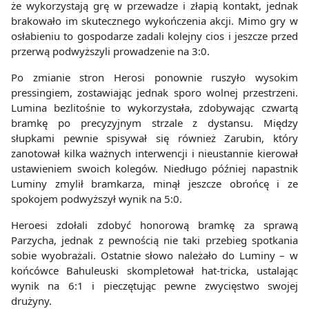
że wykorzystają grę w przewadze i złapią kontakt, jednak
brakowało im skutecznego wykończenia akcji. Mimo gry w
osłabieniu to gospodarze zadali kolejny cios i jeszcze przed
przerwą podwyższyli prowadzenie na 3:0.
Po zmianie stron Herosi ponownie ruszyło wysokim
pressingiem, zostawiając jednak sporo wolnej przestrzeni.
Lumina bezlitośnie to wykorzystała, zdobywając czwartą
bramkę po precyzyjnym strzale z dystansu. Między
słupkami pewnie spisywał się również Zarubin, który
zanotował kilka ważnych interwencji i nieustannie kierował
ustawieniem swoich kolegów. Niedługo później napastnik
Luminy zmylił bramkarza, minął jeszcze obrońcę i ze
spokojem podwyższył wynik na 5:0.
Heroesi zdołali zdobyć honorową bramkę za sprawą
Parzycha, jednak z pewnością nie taki przebieg spotkania
sobie wyobrażali. Ostatnie słowo należało do Luminy – w
końcówce Bahuleuski skompletował hat-tricka, ustalając
wynik na 6:1 i pieczętując pewne zwycięstwo swojej
drużyny.