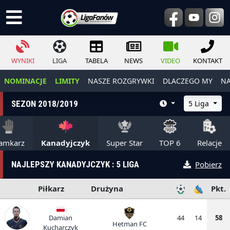
WYNIKI
LIGA
TABELA
NEWS
VIDEO
KONTAKT
NOMINACJE
LIMITY
NASZE ROZGRYWKI
DLACZEGO MY
NA
SEZON 2018/2019
5 Liga
amkarz
Kanadyjczyk
Super Star
TOP 6
Relacje
NAJLEPSZY KANADYJCZYK : 5 LIGA
Pobierz
Piłkarz
Drużyna
Pkt.
Damian
44
14
58
Hetman FC
Kucharczyk