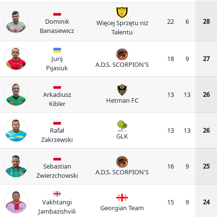
Dominik
22
6
28
Więcej Sprzętu niż
Banasiewicz
Talentu
Jurij
18
9
27
A.D.S. SCORPION'S
Pijasiuk
Arkadiusz
13
13
26
Hetman FC
Kibler
Rafał
13
13
26
GLK
Zakrzewski
Sebastian
16
9
25
A.D.S. SCORPION'S
Zwierzchowski
Vakhtangi
15
9
24
Georgian Team
Jambazishvili