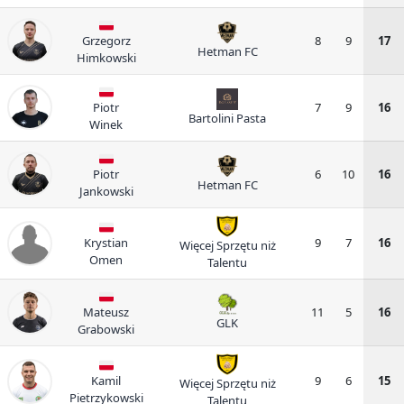
Grzegorz
8
9
17
Hetman FC
Himkowski
Piotr
7
9
16
Bartolini Pasta
Winek
Piotr
6
10
16
Hetman FC
Jankowski
Krystian
9
7
16
Więcej Sprzętu niż
Omen
Talentu
Mateusz
11
5
16
GLK
Grabowski
Kamil
9
6
15
Więcej Sprzętu niż
Pietrzykowski
Talentu