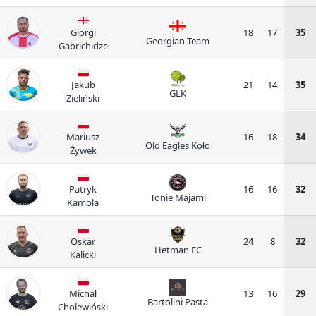
Giorgi
18
17
35
Georgian Team
Gabrichidze
Jakub
21
14
35
GLK
Zieliński
Mariusz
16
18
34
Old Eagles Koło
Żywek
Patryk
16
16
32
Tonie Majami
Kamola
Oskar
24
8
32
Hetman FC
Kalicki
Michał
13
16
29
Bartolini Pasta
Cholewiński