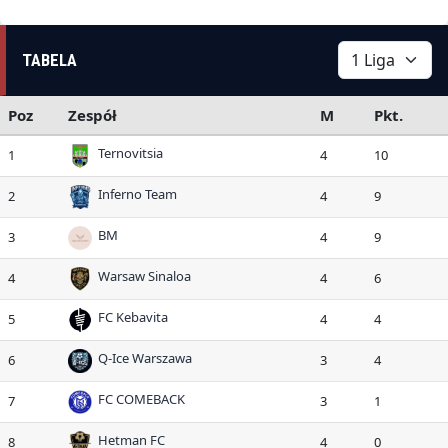
TABELA
Poz
Zespół
M
Pkt.
Ternovitsia
1
4
10
Inferno Team
2
4
9
BM
3
4
9
Warsaw Sinaloa
4
4
6
FC Kebavita
5
4
4
Q-Ice Warszawa
6
3
4
FC COMEBACK
7
3
1
Hetman FC
8
4
0