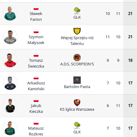
Sławek
10
11
21
GLK
Farion
Szymon
11
10
21
Więcej Sprzętu niż
Małyszek
Talentu
Tomasz
9
9
18
A.D.S. SCORPION'S
Świeczka
Arkadiusz
7
10
17
Bartolini Pasta
Kamiński
Jakub
6
11
17
KS Iglica Warszawa
Kieczka
Mateusz
7
10
17
GLK
Rozkres