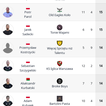
Piotr
11
4
15
Old Eagles Koło
Parol
Jarek
6
9
15
Tonie Majami
Sadecki
Przemysław
5
9
14
Więcej Sprzętu niż
Kostrzycki
Talentu
Sebastian
12
2
14
KS Iglica Warszawa
Szczygielski
Aliaksandr
7
7
14
Broke Boys
Kurbatski
Adam
10
4
14
Bartolini Pasta
Kubajek