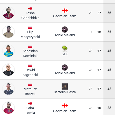
Lasha
29
27
56
Georgian Team
Gabrichidze
Filip
37
18
55
Tonie Majami
Motyczyński
Sebastian
28
17
45
GLK
Dominiak
Dawid
28
17
45
Tonie Majami
Zagrodzki
Mateusz
25
17
42
Bartolini Pasta
Brożek
Saba
28
10
38
Georgian Team
Lomia