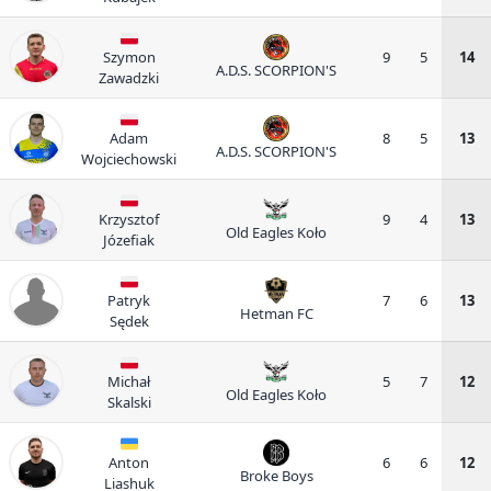
Szymon
9
5
14
A.D.S. SCORPION'S
Zawadzki
Adam
8
5
13
A.D.S. SCORPION'S
Wojciechowski
Krzysztof
9
4
13
Old Eagles Koło
Józefiak
Patryk
7
6
13
Hetman FC
Sędek
Michał
5
7
12
Old Eagles Koło
Skalski
Anton
6
6
12
Broke Boys
Liashuk