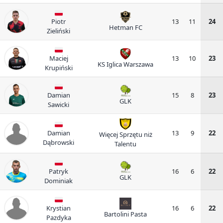
Piotr
13
11
24
Hetman FC
Zieliński
Maciej
13
10
23
KS Iglica Warszawa
Krupiński
Damian
15
8
23
GLK
Sawicki
Damian
13
9
22
Więcej Sprzętu niż
Dąbrowski
Talentu
Patryk
16
6
22
GLK
Dominiak
Krystian
16
6
22
Bartolini Pasta
Pazdyka