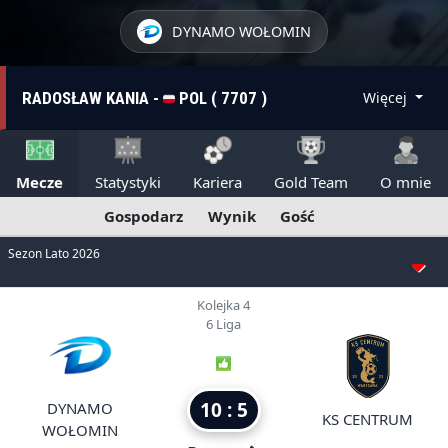
DYNAMO WOŁOMIN
RADOSŁAW KANIA -
POL ( 7707 )
Więcej
Mecze
Statystyki
Kariera
Gold Team
O mnie
Gospodarz
Wynik
Gość
Sezon Lato 2026
Kolejka 4
6 Liga
10 : 5
DYNAMO
KS CENTRUM
WOŁOMIN