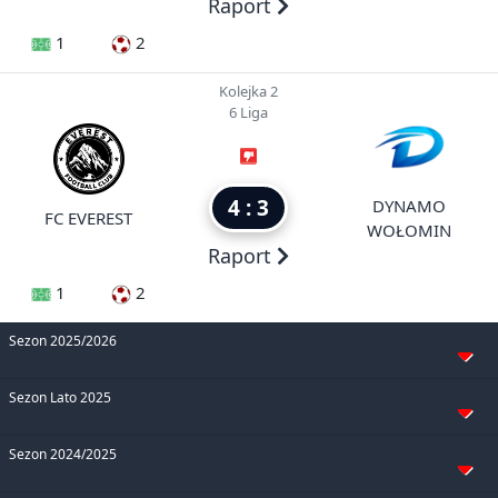
Raport
1
2
Kolejka 2
6 Liga
4 : 3
DYNAMO
FC EVEREST
WOŁOMIN
Raport
1
2
Sezon 2025/2026
Sezon Lato 2025
Sezon 2024/2025