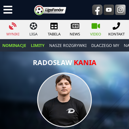
WYNIKI
LIGA
TABELA
NEWS
VIDEO
KONTAKT
NOMINACJE
LIMITY
NASZE ROZGRYWKI
DLACZEGO MY
NA
RADOSŁAW
KANIA