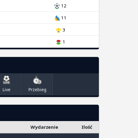
12
11
3
1
Live
Przebieg
Wydarzenie
Ilość