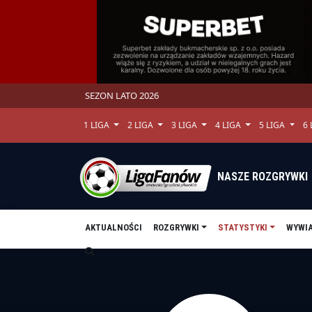
SEZON LATO 2026
1 LIGA
2 LIGA
3 LIGA
4 LIGA
5 LIGA
6
NASZE ROZGRYWKI
AKTUALNOŚCI
ROZGRYWKI
STATYSTYKI
WYWI