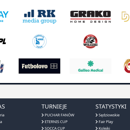
AS
TURNIEJE
STATYSTYKI
ria
PUCHAR FANÓW
Sędziowskie
a
ETERNIS CUP
Fair Play
SOCCA CUP
Kolejki