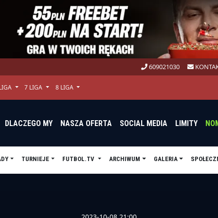
609021030
KONTAK
 LIGA
7 LIGA
8 LIGA
DLACZEGO MY
NASZA OFERTA
SOCIAL MEDIA
LIMITY
NO
ADY
TURNIEJE
FUTBOL.TV
ARCHIWUM
GALERIA
SPOŁECZ
2023-10-08 21:00