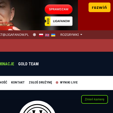
rozwiń
T@LIGAFANOW.PL
ROZGRYWKI
MINACJE
GOLD TEAM
NOŚĆ
KONTAKT
ZGŁOŚ DRUŻYNĘ
WYNIKI LIVE
Zmień kamerę