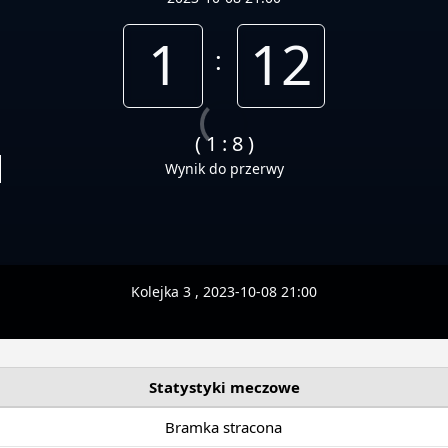
1
12
:
( 1 : 8 )
N
Wynik do przerwy
Kolejka 3 , 2023-10-08 21:00
Statystyki meczowe
Bramka stracona