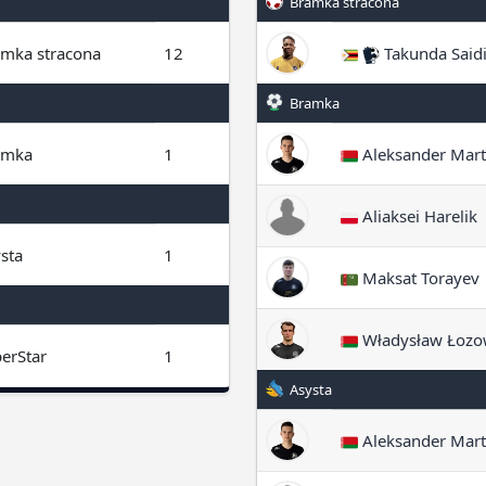
Bramka stracona
mka stracona
12
Takunda Said
Bramka
amka
1
Aleksander Mart
Aliaksei Harelik
sta
1
Maksat Torayev
Władysław Łozo
erStar
1
Asysta
Aleksander Mart