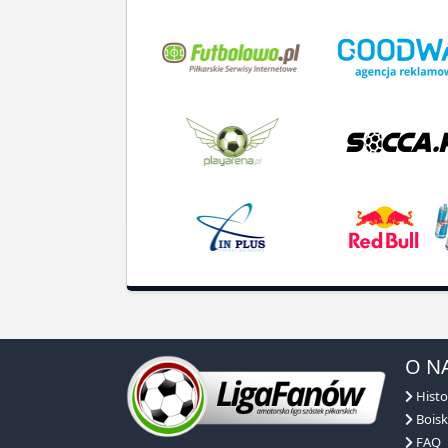
O N
Histo
Boisk
FAQ