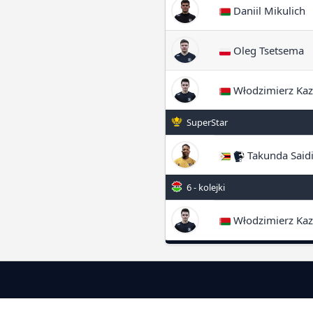
Daniil Mikulich
Oleg Tsetsema
Włodzimierz Ka
SuperStar
Takunda Said
6 - kolejki
Włodzimierz Ka