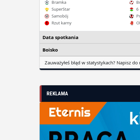
Bramka
Br
SuperStar
6 
Samobój
Pr
Rzut karny
Ob
Data spotkania
Boisko
Zauważyłeś błąd w statystykach? Napisz do 
REKLAMA