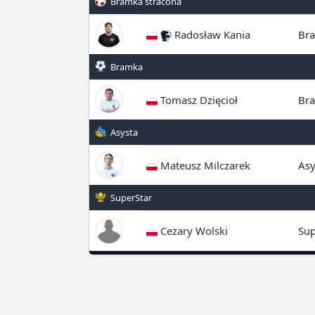
Bramka stracona
Radosław Kania
Bra
Bramka
Tomasz Dzięcioł
Br
Asysta
Mateusz Milczarek
Asy
SuperStar
Cezary Wolski
Sup