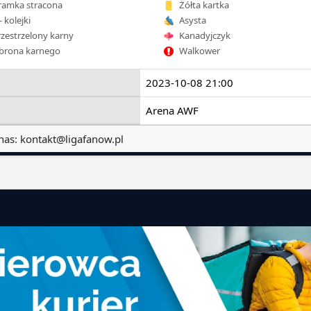
amka stracona
Żółta kartka
- kolejki
Asysta
zestrzelony karny
Kanadyjczyk
rona karnego
Walkower
2023-10-08 21:00
Arena AWF
nas:
kontakt@ligafanow.pl