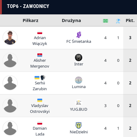
TOP6 - ZAWODNICY
Piłkarz
Drużyna
Pkt.
Adrian
4
1
3
FC Śmietanka
Wiączyk
Alisher
4
0
2
Inter
Mergenov
Serhii
4
0
2
Lumina
Zarubin
Vladyslav
3
0
2
YUG.BUD
Ostrovskyi
Damian
4
1
2
NieDzielni
Lada