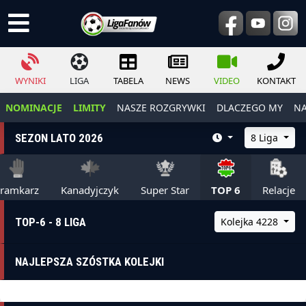
WYNIKI
LIGA
TABELA
NEWS
VIDEO
KONTAKT
NOMINACJE
LIMITY
NASZE ROZGRYWKI
DLACZEGO MY
NA
SEZON LATO 2026
8 Liga
ramkarz
Kanadyjczyk
Super Star
TOP 6
Relacje
TOP-6 - 8 LIGA
Kolejka 4228
NAJLEPSZA SZÓSTKA KOLEJKI