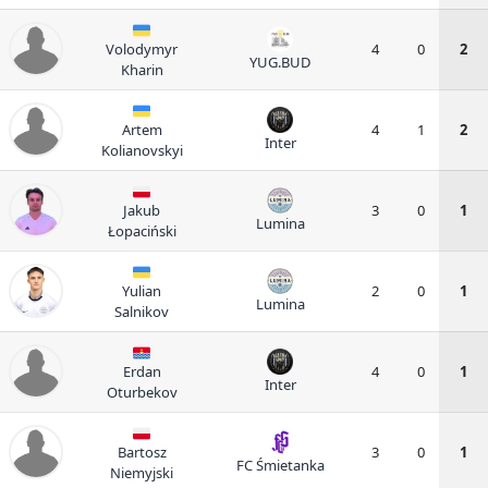
Volodymyr
4
0
2
YUG.BUD
Kharin
Artem
4
1
2
Inter
Kolianovskyi
Jakub
3
0
1
Lumina
Łopaciński
Yulian
2
0
1
Lumina
Salnikov
Erdan
4
0
1
Inter
Oturbekov
Bartosz
3
0
1
FC Śmietanka
Niemyjski