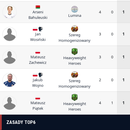
Arseni
4
0
1
Lumina
Bahuleuski
Jan
3
0
1
Szereg
Wosiński
Homogenizowany
Mateusz
3
0
1
Heavyweight
Zachewicz
Heroes
Jakub
2
0
1
Szereg
Wojno
Homogenizowany
Mateusz
4
1
1
Heavyweight
Piątek
Heroes
ZASADY TOP6